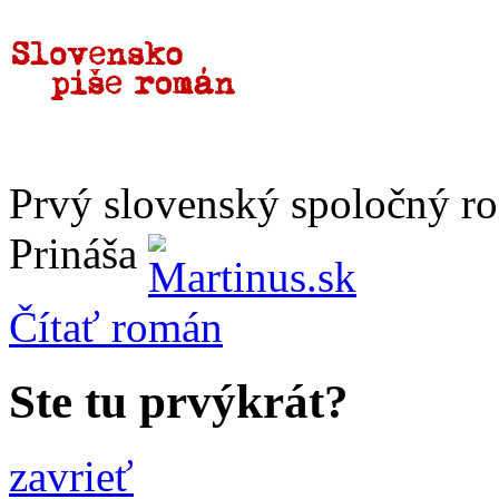
Prvý slovenský spoločný r
Prináša
Čítať
román
Ste tu prvýkrát?
zavrieť