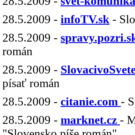
28.5.2009 -
svet-komunika
28.5.2009 -
infoTV.sk
- Sl
28.5.2009 -
spravy.pozri.s
román
28.5.2009 -
SlovacivoSvete
písať román
28.5.2009 -
citanie.com
- 
28.5.2009 -
marknet.cz
- M
"Slovensko píše román"