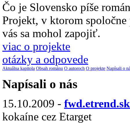
Čo je Slovensko píše romá
Projekt, v ktorom spoločne
vás sa mohol zapojiť.
viac o projekte
otázky a odpovede
Aktuálna kapitola
Obsah románu
O autoroch
O projekte
Napísali o n
Napísali o nás
15.10.2009 -
fwd.etrend.sk
kokaíne cez Etarget