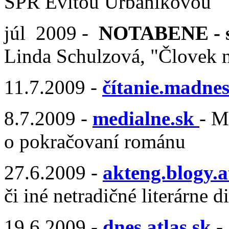
SPR Evitou Urbaníkovou
júl 2009 -
NOTABENE - st
Linda Schulzová, "Človek 
11.7.2009 -
čítanie.madnes
8.7.2009 -
medialne.sk
- M
o pokračovaní románu
27.6.2009 -
akteng.blogy.a
či iné netradičné literárne d
19.6.2009 -
dnes.atlas.sk
- 