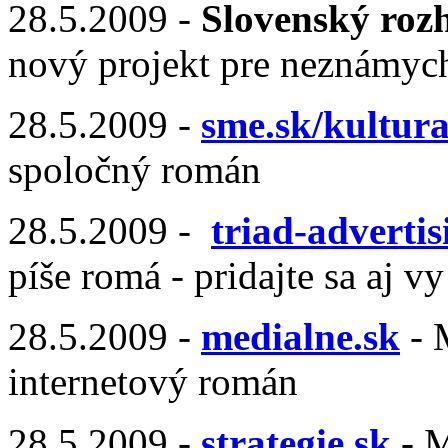
28.5.2009 -
Slovenský roz
nový projekt pre neznámyc
28.5.2009 -
sme.sk/kultura
spoločný román
28.5.2009 -
triad-adverti
píše romá - pridajte sa aj vy
28.5.2009 -
medialne.sk
- 
internetový román
28.5.2009 -
strategie.sk
- M