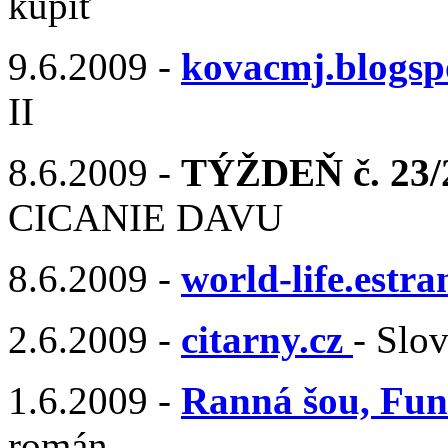
kúpiť
9.6.2009 -
kovacmj.blogsp
II
8.6.2009 -
TÝŽDEŇ č. 23/2
CICANIE DAVU
8.6.2009 -
world-life.estra
2.6.2009 -
citarny.cz
- Slo
1.6.2009 -
Ranná šou, Fun
román