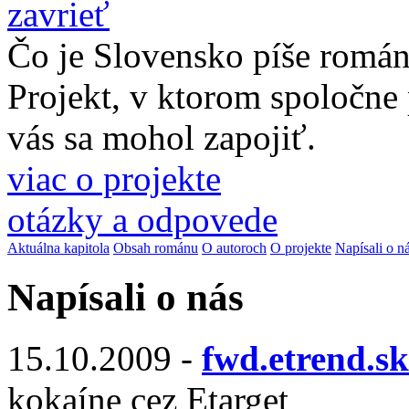
zavrieť
Čo je Slovensko píše romá
Projekt, v ktorom spoločne
vás sa mohol zapojiť.
viac o projekte
otázky a odpovede
Aktuálna kapitola
Obsah románu
O autoroch
O projekte
Napísali o n
Napísali o nás
15.10.2009 -
fwd.etrend.sk
kokaíne cez Etarget