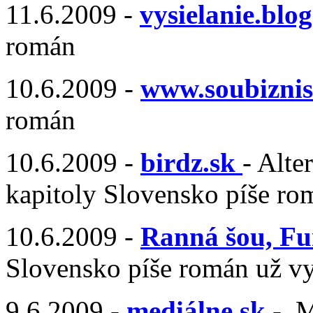
11.6.2009 -
vysielanie.blo
román
10.6.2009 -
www.soubiznis
román
10.6.2009 -
birdz.sk
- Alte
kapitoly Slovensko píše ro
10.6.2009 -
Ranná šou, Fu
Slovensko píše román už vy
9.6.2009 -
mediálne.sk
- M