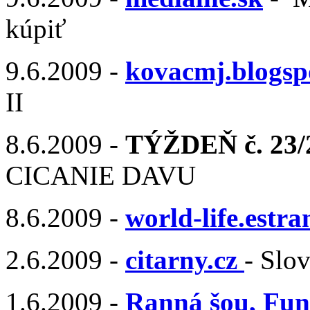
kúpiť
9.6.2009 -
kovacmj.blogsp
II
8.6.2009 -
TÝŽDEŇ č. 23/2
CICANIE DAVU
8.6.2009 -
world-life.estra
2.6.2009 -
citarny.cz
- Slo
1.6.2009 -
Ranná šou, Fun