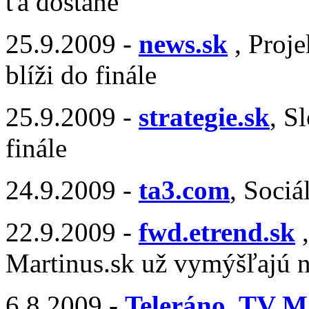
ťa dostane
25.9.2009 -
news.sk
, Proje
blíži do finále
25.9.2009 -
strategie.sk
, S
finále
24.9.2009 -
ta3.com
, Sociá
22.9.2009 -
fwd.etrend.sk
,
Martinus.sk už vymýšľajú 
6.8.2009 -
Teleráno, TV M