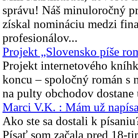
správu! Náš minuloročný pr
získal nomináciu medzi fina
profesionálov...
Projekt „Slovensko píše ro
Projekt internetového kníhk
koncu – spoločný román s 
na pulty obchodov dostane 
Marci V.K. : Mám už napís
Ako ste sa dostali k písaniu
Písať som začala pred 18-t