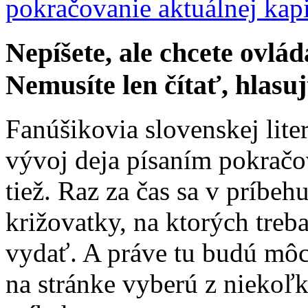
pokračovanie aktuálnej kapi
Nepíšete, ale chcete ovlád
Nemusíte len čítať, hlasu
Fanúšikovia slovenskej lite
vývoj deja písaním pokrač
tiež. Raz za čas sa v príbe
križovatky, na ktorých treb
vydať. A práve tu budú môc
na stránke vyberú z niekoľ