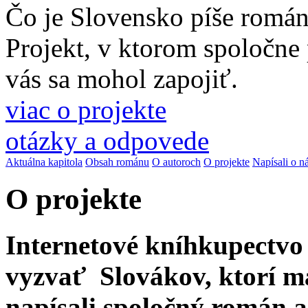
Čo je Slovensko píše romá
Projekt, v ktorom spoločne
vás sa mohol zapojiť.
viac o projekte
otázky a odpovede
Aktuálna kapitola
Obsah románu
O autoroch
O projekte
Napísali o n
O projekte
Internetové kníhkupectv
vyzvať Slovákov, ktorí ma
napísali spoločný román a 