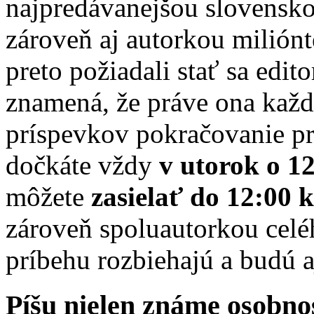
najpredávanejšou slovensko
zároveň aj autorkou miliónt
preto požiadali stať sa edi
znamená, že práve ona každ
príspevkov pokračovanie p
dočkáte vždy
v utorok o 1
môžete
zasielať do 12:00
zároveň spoluautorkou celé
príbehu rozbiehajú a budú a
Píšu nielen známe osobnos