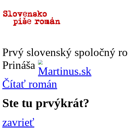
Prvý slovenský spoločný r
Prináša
Čítať
román
Ste tu prvýkrát?
zavrieť