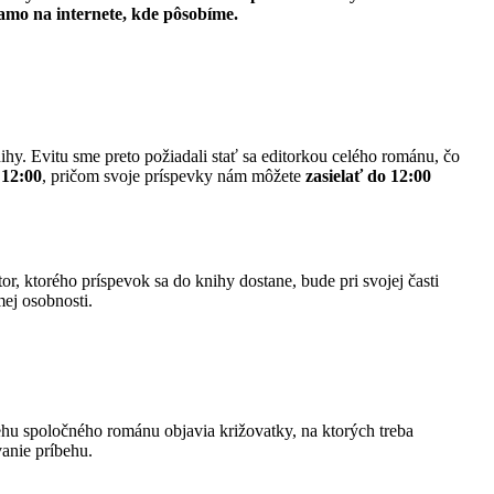
iamo na internete, kde pôsobíme.
hy. Evitu sme preto požiadali stať sa editorkou celého románu, čo
 12:00
, pričom svoje príspevky nám môžete
zasielať do 12:00
or, ktorého príspevok sa do knihy dostane, bude pri svojej časti
ej osobnosti.
behu spoločného románu objavia križovatky, na ktorých treba
anie príbehu.