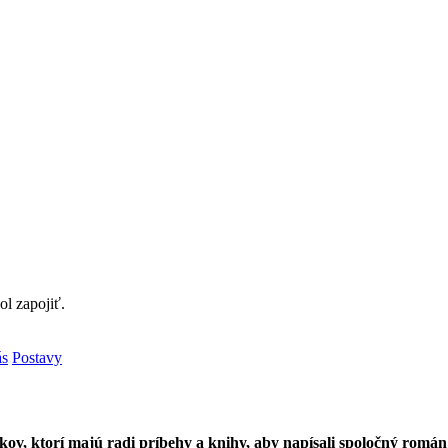
l zapojiť.
ás
Postavy
ov, ktorí majú radi príbehy a knihy, aby napísali spoločný román