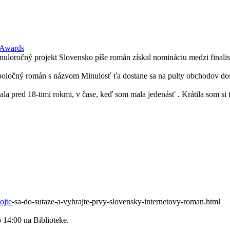
 Awards
loročný projekt Slovensko píše román získal nomináciu medzi finalist
spoločný román s názvom Minulosť ťa dostane sa na pulty obchodov dos
ala pred 18-timi rokmi, v čase, keď som mala jedenásť . Krátila som si 
ojte
-sa-do-sutaze-a-vyhrajte-prvy-slovensky-internetovy-roman.html
o 14:00 na Biblioteke.