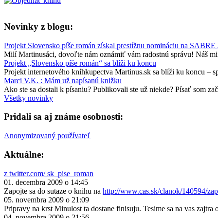
Novinky z blogu:
Projekt Slovensko píše román získal prestížnu nomináciu na SABRE
Milí Martinusáci, dovoľte nám oznámiť vám radostnú správu! Náš minu
Projekt „Slovensko píše román“ sa blíži ku koncu
Projekt internetového kníhkupectva Martinus.sk sa blíži ku koncu – 
Marci V.K. : Mám už napísanú knižku
Ako ste sa dostali k písaniu? Publikovali ste už niekde? Písať som zač
Všetky novinky
Pridali sa aj známe osobnosti:
Anonymizovaný používateľ
Aktuálne:
z twitter.com/ sk_pise_roman
01. decembra 2009 o 14:45
Zapojte sa do sutaze o knihu na
http://www.cas.sk/clanok/140594/zap
05. novembra 2009 o 21:09
Pripravy na krst Minulost ta dostane finisuju. Tesime sa na vas zajtra 
04. novembra 2009 o 21:56