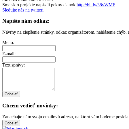
Sme.sk o projekte napisali pekny clanok
http://bit.ly/38vWMF
Sledujte nás na twitteri.
Napíšte nám odkaz:
Návrhy na zlepšenie stránky, odkaz organizátorom, nahlásenie chýb, a
Meno:
E-mail:
Text správy:
Chcem vedieť novinky:
Zanechajte nám svoju emailovú adresu, na ktorú vám budeme posiela