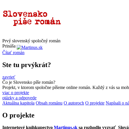
Prvý slovenský spoločný román
Prináša
Čítať
román
Ste tu prvýkrát?
zavrieť
Čo je Slovensko píše román?
Projekt, v ktorom spoločne píšeme online román. Každý z vás sa moho
viac o projekte
otázky a odpovede
Aktuálna kapitola
Obsah románu
O autoroch
O projekte
Napísali o n
O projekte
Internetové kníhkupectvo
Martinus.sk
sa rozhodlo vyzvať Slovák