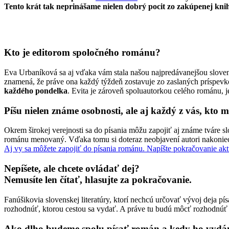
Tento krát tak neprinášame nielen dobrý pocit zo zakúpenej knihy
Kto je editorom spoločného románu?
Eva Urbaníková sa aj vďaka vám stala našou najpredávanejšou slovens
znamená, že práve ona každý týždeň zostavuje zo zaslaných príspev
každého pondelka
. Evita je zároveň spoluautorkou celého románu, j
Píšu nielen známe osobnosti, ale aj každý z vás, kto
Okrem širokej verejnosti sa do písania môžu zapojiť aj známe tváre sl
románu menovaný. Vďaka tomu si doteraz neobjavení autori nakoniec 
Aj vy sa môžete zapojiť do písania románu. Napíšte pokračovanie aktu
Nepíšete, ale chcete ovládať dej?
Nemusíte len čítať, hlasujte za pokračovanie.
Fanúšikovia slovenskej literatúry, ktorí nechcú určovať vývoj deja p
rozhodnúť, ktorou cestou sa vydať. A práve tu budú môcť rozhodnúť 
Ako dlho budeme spolu písať román a kedy ho vyd