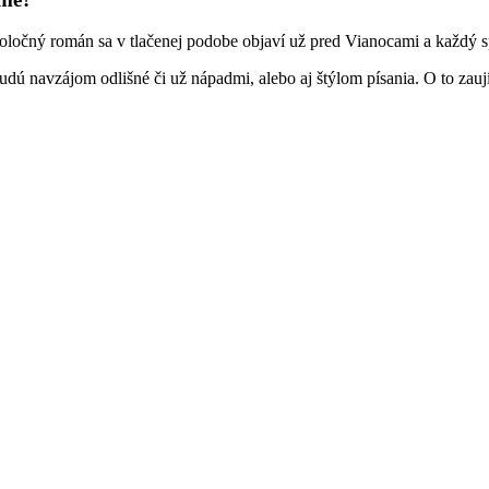
poločný román sa v tlačenej podobe objaví už pred Vianocami a každý 
budú navzájom odlišné či už nápadmi, alebo aj štýlom písania. O to zau