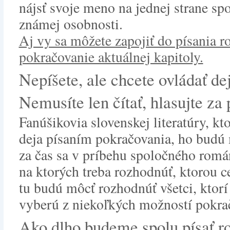
nájsť svoje meno na jednej strane sp
známej osobnosti.
Aj vy sa môžete zapojiť do písania 
pokračovanie aktuálnej kapitoly.
Nepíšete, ale chcete ovládať de
Nemusíte len čítať, hlasujte za
Fanúšikovia slovenskej literatúry, kt
deja písaním pokračovania, ho budú 
za čas sa v príbehu spoločného romá
na ktorých treba rozhodnúť, ktorou c
tu budú môcť rozhodnúť všetci, ktorí
vyberú z niekoľkých možností pokra
Ako dlho budeme spolu písať r