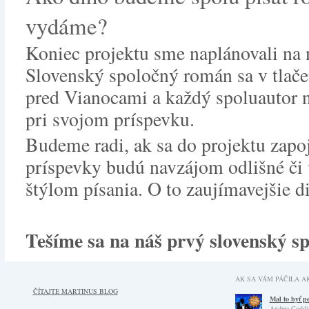
vydáme?
Koniec projektu sme naplánovali na 
Slovenský spoločný román sa v tlače
pred Vianocami a každý spoluautor 
pri svojom príspevku.
Budeme radi, ak sa do projektu zapoj
príspevky budú navzájom odlišné či 
štýlom písania. O to zaujímavejšie d
Tešíme sa na náš prvý slovenský s
AK SA VÁM PÁČILA AK
Mal to byť p
ČÍTAJTE MARTINUS BLOG
Andrea Coddi