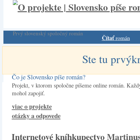
Prvý slovenský spoločný román
Čítať
román
Ste tu prvýk
Čo je Slovensko píše román?
Projekt, v ktorom spoločne píšeme online román. Každý
mohol zapojiť.
viac o projekte
otázky a odpovede
Internetové kníhkupectvo
Martinus