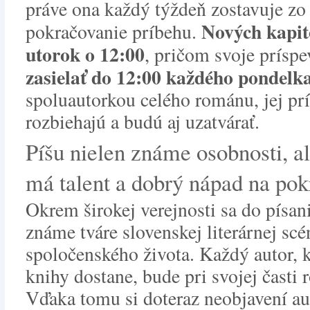
práve ona každý týždeň zostavuje zo
Nových kapit
pokračovanie príbehu.
utorok o 12:00
, pričom svoje prísp
zasielať do 12:00 každého pondelk
spoluautorkou celého románu, jej pr
rozbiehajú a budú aj uzatvárať.
Píšu nielen známe osobnosti, al
má talent a dobrý nápad na pok
Okrem širokej verejnosti sa do písan
známe tváre slovenskej literárnej scé
spoločenského života. Každý autor, 
knihy dostane, bude pri svojej čast
Vďaka tomu si doteraz neobjavení a