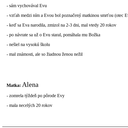
- sám vychovával Evu
- vzťah medzi ním a Evou bol poznačený matkinou smrťou (otec Eve 
- keď sa Eva narodila, zmizol na 2-3 dni, mal vtedy 20 rokov
- po návrate sa už o Evu staral, pomáhala mu Božka
- nešiel na vysokú školu
- mal známosti, ale so žiadnou ženou nežil
Alena
Matka:
- zomrela týždeň po pôrode Evy
- mala necelých 20 rokov