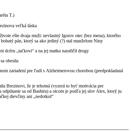
réta T.)
rezinova veľká láska
 živote ešte dvaja muži: nevlastný Igorov otec (bez mena), ktorého
í, bohatý pán, ktorý sa ako jediný (?) stal manželom Niny
okmi dcéru „taťkovi“ a na jej matku narafičil drogy
 sa obesila
čebnom zariadení pre ľudí s Alzheimerovou chorobou (predpokladaná
a Brezinovi, že je tehotná (vyzerá to byť motivácia pre
odpútanie sa od Bashira) a otcom je podľa jej slov Alex, ktorý ju
čkej dievčiny ani „nedotkol“