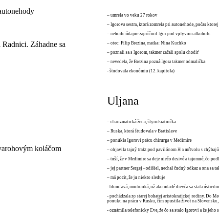
 autonehody
– umrela vo veku 27 rokov
– Igorova sestra, ktorá zomrela pri autonehode, počas ktore
– nehodu údajne zapríčinil Igor pod vplyvom alkoholu
ri Radnici. Záhadne sa
– otec: Filip Brezina, matka: Nina Kuchko
– poznali sa s Igorom, takmer začali spolu chodiť
– nevedela, že Brezina pozná Igora takmer odmalička
- študovala ekonómiu (12. kapitola)
Uljana
– charizmatická žena, štyridsiatnička
– Ruska, ktorá študovala v Bratislave
– ponúkla Igorovi prácu chirurga v Medimire
tvarohovým koláčom
– objavila tajný trakt pod pavilónom H a mŕtvolu s chýbaj
– tuší, že v Medimire sa deje niečo desivé a tajomné, čo p
– jej partner Sergej - odišiel, nechal čudný odkaz a ona sa ta
– má pocit, že ju niekto sleduje
- blonďavá, modrooká, už ako mladé dievča sa stala ústred
- pochádzala zo starej bohatej aristokratickej rodiny. Do M
ponuku na prácu v Rusku, čím opustila život na Slovensku, 
- oznámila telefonicky Eve, že čo sa stalo Igorovi a že jeho 