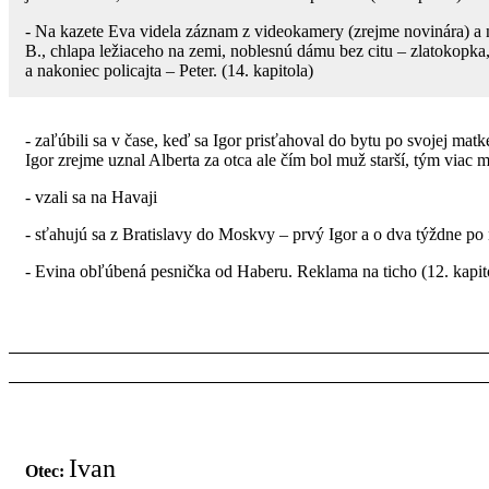
- Na kazete Eva videla záznam z videokamery (zrejme novinára) a 
B., chlapa ležiaceho na zemi, noblesnú dámu bez citu – zlatokop
a nakoniec policajta – Peter. (14. kapitola)
- zaľúbili sa v čase, keď sa Igor prisťahoval do bytu po svojej ma
Igor zrejme uznal Alberta za otca ale čím bol muž starší, tým viac 
- vzali sa na Havaji
- sťahujú sa z Bratislavy do Moskvy – prvý Igor a o dva týždne po
- Evina obľúbená pesnička od Haberu. Reklama na ticho (12. kapit
Ivan
Otec: