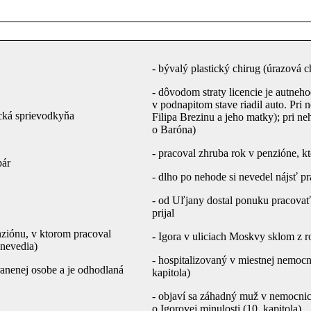
- bývalý plastický chirug (úrazová c
- dôvodom straty licencie je autneho
v podnapitom stave riadil auto. Pri 
tická sprievodkyňa
Filipa Brezinu a jeho matky); pri neh
o Baróna)
- pracoval zhruba rok v penzióne, k
pár
- dlho po nehode si nevedel nájsť pr
- od Uľjany dostal ponuku pracovať
prijal
nziónu, v ktorom pracoval
- Igora v uliciach Moskvy sklom z r
 nevedia)
- hospitalizovaný v miestnej nemocn
ranenej osobe a je odhodlaná
kapitola)
- objaví sa záhadný muž v nemocnici
o Igorovej minulosti (10. kapitola)