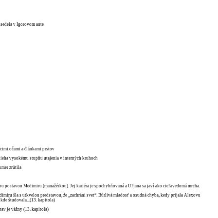
j sedela v Igorovom aute
úcimi očami a článkami prstov
odlieha vysokému stupňu utajenia v interných kruhoch
kmer zrútila
nou postavou Medimiru (manažérkou). Jej kariéra je spochybňovaná a Uľjana sa javí ako cieľavedomá mrcha.
edimiru šla s utkvelou predstavou, že „zachráni svet“. Búrlivá mladosť a osudná chyba, kedy prijala Alexovu
kde študovala...(13. kapitola)
stav je vážny (13. kapitola)