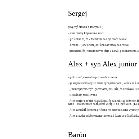
Sergej
(utajený človek z Interpolu?)
– muž blízky Uljaninmu srdcu
– prišiel na to, že v Medimire sa deje niečo nekalé
– nechal Uljane odkaz, odišiel a odvtedy sa neozval
- predstiera, že je bezdomovec (žije v kanáli pod mostom). Je
Alex + syn Alex junior
– pokušiteľ, zlovestná postava Medimiru
– je zrejme zamotaný so záhadným patrónom (Barón), zdá s
- „takmer potvrdený“ Igorov otec, násilník, čo ubližoval Ni
- s Barónom zabili Ivana
- Alex senior naďalej hľadá Ninu, čo sa nechtiac dozvedel
Ninu – vrátane mien ľudí, ktorí vstúpili do jej života.. (13. 
- Alex zavraždí Brezinu, pričom pred smrťou sa mu vysmeje,
- Alex pravdepodobne transplantoval i Ivanove oči a články
Barón