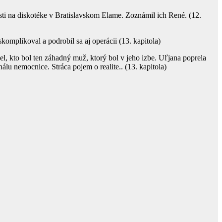
sti na diskotéke v Bratislavskom Elame. Zoznámil ich René. (12.
skomplikoval a podrobil sa aj operácii (13. kapitola)
del, kto bol ten záhadný muž, ktorý bol v jeho izbe. Uľjana poprela
lu nemocnice. Stráca pojem o realite.. (13. kapitola)