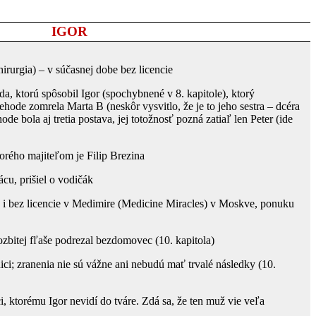
IGOR
hirurgia) – v súčasnej dobe bez licencie
da, ktorú spôsobil Igor (spochybnené v 8. kapitole), ktorý
nehode zomrela Marta B (neskôr vysvitlo, že je to jeho sestra – dcéra
ode bola aj tretia postava, jej totožnosť pozná zatiaľ len Peter (ide
torého majiteľom je Filip Brezina
ácu, prišiel o vodičák
 i bez licencie v Medimire (Medicine Miracles) v Moskve, ponuku
ozbitej fľaše podrezal bezdomovec (10. kapitola)
ici; zranenia nie sú vážne ani nebudú mať trvalé následky (10.
, ktorému Igor nevidí do tváre. Zdá sa, že ten muž vie veľa