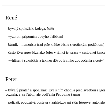
René
– bývalý spolužiak, kolega, šofér
– výzorom pripomína Joeyho Tribbiani
– básnik – humorista (rád píše krátke básne s erotickým podtónom)
– často Evu sprevádza ako šofér v rámci jej práce v cestovnej kance
– vyhlásený sukničkár a takmer dôvod Evinho „odbočenia z cesty“ 
Peter
– bývalý priateľ a spolužiak, Eva s ním chodila pred svadbou s Igo
poznala, aj sa ľúbili, ale podľahla Petrovmu šarmu
– policajt, podozrivá postava v zahladzovaní stôp Igorovej autone