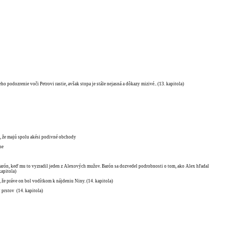
ho podozrenie voči Petrovi rastie, avšak stopa je stále nejasná a dôkazy mizivé.. (13. kapitola)
a, že majú spolu akési podivné obchody
ne
 Barón, keď mu to vyzradil jeden z Alexových mužov. Barón sa dozvedel podrobnosti o tom, ako Alex hľadal
kapitola)
 že práve on bol vodítkom k nájdeniu Niny. (14. kapitola)
 prstov (14. kapitola)