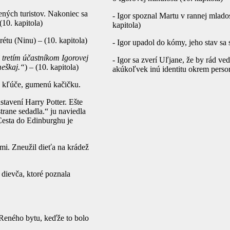
ných turistov. Nakoniec sa
- Igor spoznal Martu v rannej mlado
10. kapitola)
kapitola)
tu (Ninu) – (10. kapitola)
- Igor upadol do kómy, jeho stav sa 
l tretím účastníkom Igorovej
- Igor sa zverí Uľjane, že by rád ve
meškaj.“
) – (10. kapitola)
akúkoľvek inú identitu okrem personá
u, kľúče, gumenú kačičku.
stavení Harry Potter. Ešte
trane sedadla.“ ju naviedla
Cesta do Edinburghu je
ami. Zneužil dieťa na krádež
 dievča, ktoré poznala
o Reného bytu, keďže to bolo