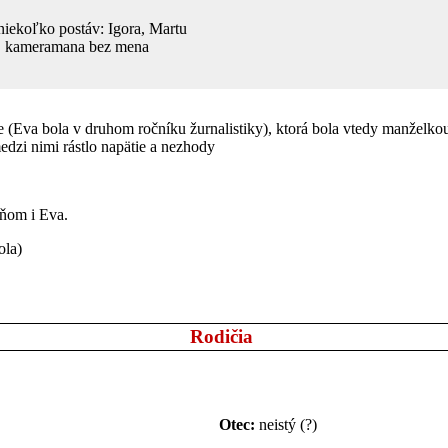
niekoľko postáv: Igora, Martu
ka, kameramana bez mena
tke (Eva bola v druhom ročníku žurnalistiky), ktorá bola vtedy manželko
medzi nimi rástlo napätie a nezhody
 ňom i Eva.
ola)
Rodičia
Otec:
neistý (?)