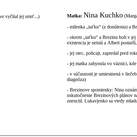
Nina Kuchko
Matka:
(Marga
vyčítal jej smrť...)
- milenka „taťku“ (z donútenia) a B
- okrem „taťku“ a Brezinu boli v jej
existencia je neistá a Albert postarš
- jej otec, policajt, zapredal pred r
- jej matka zahynula vo väznici, kde
- v súčasnosti je umiestnená v lie
diagnóza)
- Brezinove spomienky: Nina oznámil
uskutočnenie Brezinových plánov na 
zneuctil. Lukavjenko sa vtedy mladu