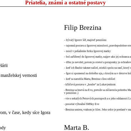
Priatelia, známi a ostatné postavy
Filip Brezina
– bývalý Igorov šéf, majiteľ penziónu
– tajomná postava z Igorovej minulosti, pravdepodobne ote
– nosil v peňaženke fotku Igorovej matky
– bol zaľúbený do Igorovej matky, najprv ako jej ochranca a
– dlho ju nevidel, potom ju stretol a potajomky ju ochraňov
lárii
– keď ich Bashir takmer našiel, utiekli spolu na ranč, ktorý 
– Igor si spomenul na dobrého uja, s ktorým sa v detstve hrá
manželskej vernosti
– keď sa narodila Marta, Brezina s ňou odišiel
- kľúčová postava v „honbe“ za Lukavjenkom
- Brezina sa hnevá na Evu, pretože sa zúčastnila pohrebu Mar
v penzióne..)
- vie o nekalých Petrových postupoch a o jeho oddanosti Lu
- posielal výhražné SMSky Eve
- Brezina umiera, vrahom je Alex. Jeho srdce je predané v m
rom, v čase, kedy síce Igora
Marta B.
hody