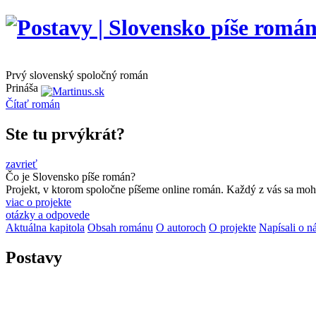
Prvý slovenský spoločný román
Prináša
Čítať
román
Ste tu prvýkrát?
zavrieť
Čo je Slovensko píše román?
Projekt, v ktorom spoločne píšeme online román. Každý z vás sa moho
viac o projekte
otázky a odpovede
Aktuálna kapitola
Obsah románu
O autoroch
O projekte
Napísali o n
Postavy