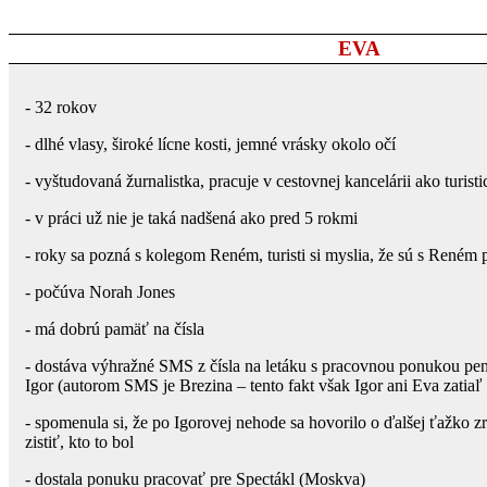
EVA
- 32 rokov
- dlhé vlasy, široké lícne kosti, jemné vrásky okolo očí
- vyštudovaná žurnalistka, pracuje v cestovnej kancelárii ako turis
- v práci už nie je taká nadšená ako pred 5 rokmi
- roky sa pozná s kolegom Reném, turisti si myslia, že sú s Reném 
- počúva Norah Jones
- má dobrú pamäť na čísla
- dostáva výhražné SMS z čísla na letáku s pracovnou ponukou pe
Igor (autorom SMS je Brezina – tento fakt však Igor ani Eva zatiaľ
- spomenula si, že po Igorovej nehode sa hovorilo o ďalšej ťažko z
zistiť, kto to bol
- dostala ponuku pracovať pre Spectákl (Moskva)