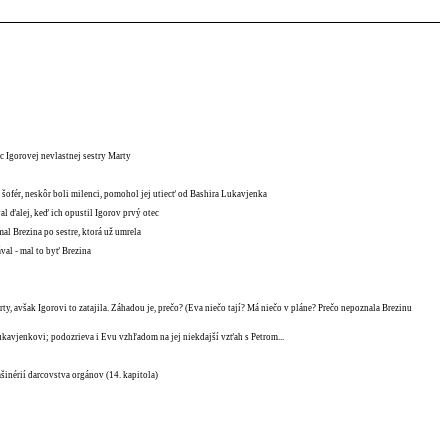
c Igorovej nevlastnej sestry Marty
 šofér, neskôr boli milenci, pomohol jej utiecť od Bashira Lukavjenka
al ďalej, keď ich opustil Igorov prvý otec
mal Brezina po sestre, ktorá už umrela
val - mal to byť Brezina
ty, avšak Igorovi to zatajila. Záhadou je, prečo? (Eva niečo tají? Má niečo v pláne? Prečo nepoznala Brezinu
kavjenkovi; podozrieva i Evu vzhľadom na jej niekdajší vzťah s Petrom...
ašinérií darcovstva orgánov (14. kapitola)