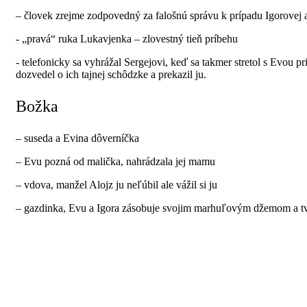
– človek zrejme zodpovedný za falošnú správu k prípadu Igorovej
- „pravá“ ruka Lukavjenka – zlovestný tieň príbehu
- telefonicky sa vyhrážal Sergejovi, keď sa takmer stretol s Evou p
dozvedel o ich tajnej schôdzke a prekazil ju.
Božka
– suseda a Evina dôverníčka
– Evu pozná od malička, nahrádzala jej mamu
– vdova, manžel Alojz ju neľúbil ale vážil si ju
– gazdinka, Evu a Igora zásobuje svojim marhuľovým džemom a 