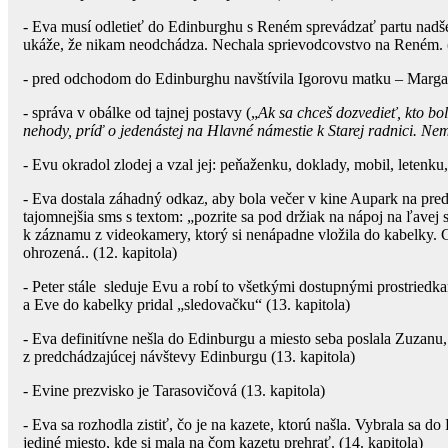
- Eva musí odletieť do Edinburghu s Reném sprevádzať partu nadše
ukáže, že nikam neodchádza. Nechala sprievodcovstvo na Reném. (
- pred odchodom do Edinburghu navštívila Igorovu matku – Margaré
- správa v obálke od tajnej postavy („
Ak sa chceš dozvedieť, kto bo
nehody, príď o jedenástej na Hlavné námestie k Starej radnici. Ne
- Evu okradol zlodej a vzal jej: peňaženku, doklady, mobil, letenk
- Eva dostala záhadný odkaz, aby bola večer v kine Aupark na pred
tajomnejšia sms s textom: „pozrite sa pod držiak na nápoj na ľavej s
k záznamu z videokamery, ktorý si nenápadne vložila do kabelky. 
ohrozená.. (12. kapitola)
- Peter stále sleduje Evu a robí to všetkými dostupnými prostriedk
a Eve do kabelky pridal „sledovačku“ (13. kapitola)
- Eva definitívne nešla do Edinburgu a miesto seba poslala Zuzanu,
z predchádzajúcej návštevy Edinburgu (13. kapitola)
- Evine prezvisko je Tarasovičová (13. kapitola)
- Eva sa rozhodla zistiť, čo je na kazete, ktorú našla. Vybrala sa d
jediné miesto, kde si mala na čom kazetu prehrať. (14. kapitola)