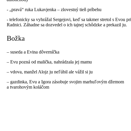
- „pravá“ ruka Lukavjenka – zlovestný tieň príbehu
- telefonicky sa vyhrážal Sergejovi, keď sa takmer stretol s Evou pr
Radnici. Záhadne sa dozvedel o ich tajnej schôdzke a prekazil ju.
Božka
– suseda a Evina dôverníčka
– Evu pozná od malička, nahrádzala jej mamu
– vdova, manžel Alojz ju neľúbil ale vážil si ju
– gazdinka, Evu a Igora zásobuje svojim marhuľovým džemom
a tvarohovým koláčom