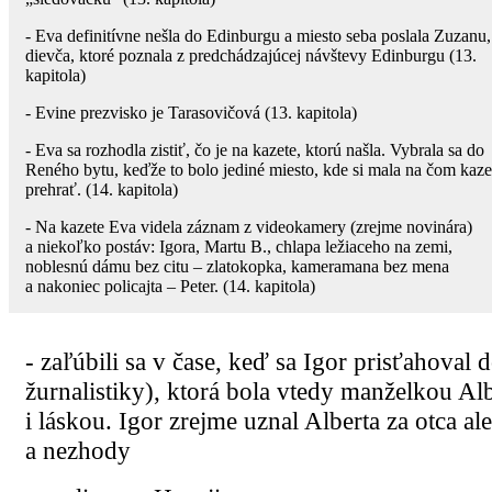
- Eva definitívne nešla do Edinburgu a miesto seba poslala Zuzanu,
dievča, ktoré poznala z predchádzajúcej návštevy Edinburgu (13.
kapitola)
- Evine prezvisko je Tarasovičová (13. kapitola)
- Eva sa rozhodla zistiť, čo je na kazete, ktorú našla. Vybrala sa do
Reného bytu, keďže to bolo jediné miesto, kde si mala na čom kaze
prehrať. (14. kapitola)
- Na kazete Eva videla záznam z videokamery (zrejme novinára)
a niekoľko postáv: Igora, Martu B., chlapa ležiaceho na zemi,
noblesnú dámu bez citu – zlatokopka, kameramana bez mena
a nakoniec policajta – Peter. (14. kapitola)
- zaľúbili sa v čase, keď sa Igor prisťahova
žurnalistiky), ktorá bola vtedy manželkou Al
i láskou. Igor zrejme uznal Alberta za otca al
a nezhody