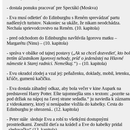
- dostala ponuku pracovať pre Spectákl (Moskva)
- Eva musí odletieť do Edinburghu s Reném sprevádzať partu
nadšených turistov. Nakoniec sa ukáže, že nikam neodchádza.
Nechala sprievodcovstvo na Reném. (10. kapitola)
- pred odchodom do Edinburghu navštívila Igorovu matku –
Margarétu (Ninu) – (10. kapitola)
- správa v obálke od tajnej postavy („
Ak sa chceš dozvedieť, kto bol
tretím účastníkom Igorovej nehody, príď o jedenástej na Hlavné
námestie k Starej radnici. Nemeškaj.“
) – (10. kapitola)
- Evu okradol zlodej a vzal jej: peňaženku, doklady, mobil, letenku,
kľúče, gumenú kačičku.
- Eva dostala záhadný odkaz, aby bola večer v kine Aupark na
predstavení Harry Potter. Ešte tajomnejšia sms s textom: „pozrite sa
pod držiak na nápoj na ľavej strane sedadla.“ ju naviedla k záznam
z videokamery, ktorý si nenápadne vložila do kabelky. Cesta do
Edinburghu je ohrozená.. (12. kapitola)
- Peter stále sleduje Evu a robí to všetkými dostupnými
prostriedkami. Zneužil dieťa na krádež a Eve do kabelky pridal
„sledovačku“ (13. kapitola)