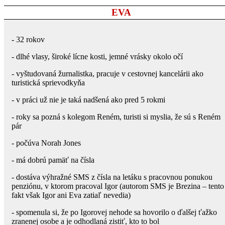
EVA
- 32 rokov
- dlhé vlasy, široké lícne kosti, jemné vrásky okolo očí
- vyštudovaná žurnalistka, pracuje v cestovnej kancelárii ako
turistická sprievodkyňa
- v práci už nie je taká nadšená ako pred 5 rokmi
- roky sa pozná s kolegom Reném, turisti si myslia, že sú s Reném
pár
- počúva Norah Jones
- má dobrú pamäť na čísla
- dostáva výhražné SMS z čísla na letáku s pracovnou ponukou
penziónu, v ktorom pracoval Igor (autorom SMS je Brezina – tento
fakt však Igor ani Eva zatiaľ nevedia)
- spomenula si, že po Igorovej nehode sa hovorilo o ďalšej ťažko
zranenej osobe a je odhodlaná zistiť, kto to bol