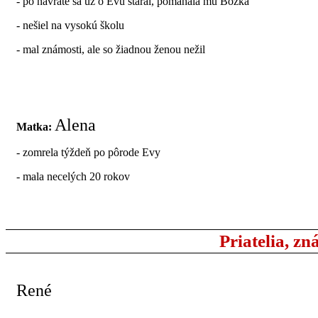
- po návrate sa už o Evu staral, pomáhala mu Božka
- nešiel na vysokú školu
- mal známosti, ale so žiadnou ženou nežil
Alena
Matka:
- zomrela týždeň po pôrode Evy
- mala necelých 20 rokov
Priatelia, zn
René