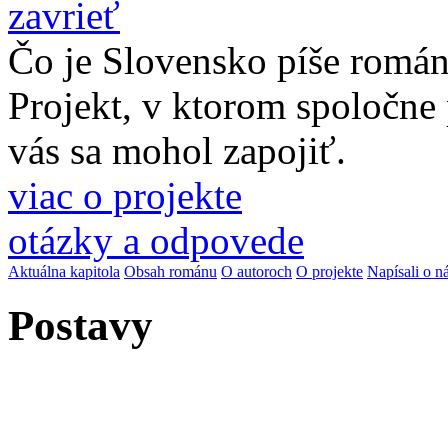
zavrieť
Čo je Slovensko píše romá
Projekt, v ktorom spoločne
vás sa mohol zapojiť.
viac o projekte
otázky a odpovede
Aktuálna kapitola
Obsah románu
O autoroch
O projekte
Napísali o n
Postavy