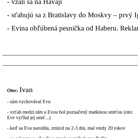
- vzali sa na Havaji
- sťahujú sa z Bratislavy do Moskvy – prvý I
- Evina obľúbená pesnička od Haberu. Reklam
Ivan
Otec:
- sám vychovával Evu
- vzťah medzi ním a Evou bol poznačený matkinou smrťou (otec
Eve vyčítal jej smrť...)
- keď sa Eva narodila, zmizol na 2-3 dni, mal vtedy 20 rokov