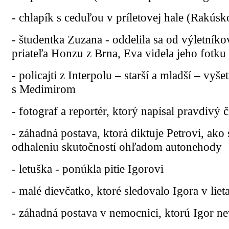
- chlapík s ceduľou v príletovej hale (Rakús
- študentka Zuzana - oddelila sa od výletníko
priateľa Honzu z Brna, Eva videla jeho fotku
- policajti z Interpolu – starší a mladší – vy
s Medimirom
- fotograf a reportér, ktorý napísal pravdivý
- záhadná postava, ktorá diktuje Petrovi, a
odhaleniu skutočností ohľadom autonehody
- letuška - ponúkla pitie Igorovi
- malé dievčatko, ktoré sledovalo Igora v liet
- záhadná postava v nemocnici, ktorú Igor nev