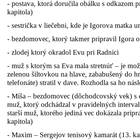
- postava, ktorá doručila obálku s odkazom p
kapitola)
- sestrička v liečebni, kde je Igorova matka
- bezdomovec, ktorý takmer pripravil Igora o 
- zlodej ktorý okradol Evu pri Radnici
- muž s ktorým sa Eva mala stretnúť – je mož
zelenou šiltovkou na hlave, zababušený do h
telefonáte) stratil v dave. Rozhodla sa ho nás
- Míša – bezdomovec (dôchodcovský vek) s c
muž, ktorý odchádzal v pravidelných interva
starší muž, ktorého jediná vec dokázala pripra
kapitola)
- Maxim – Sergejov tenisový kamarát (13. ka