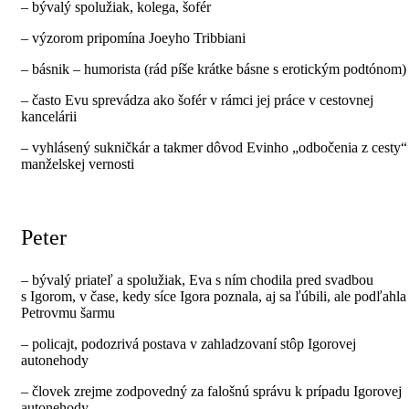
– bývalý spolužiak, kolega, šofér
– výzorom pripomína Joeyho Tribbiani
– básnik – humorista (rád píše krátke básne s erotickým podtónom)
– často Evu sprevádza ako šofér v rámci jej práce v cestovnej
kancelárii
– vyhlásený sukničkár a takmer dôvod Evinho „odbočenia z cesty“
manželskej vernosti
Peter
– bývalý priateľ a spolužiak, Eva s ním chodila pred svadbou
s Igorom, v čase, kedy síce Igora poznala, aj sa ľúbili, ale podľahla
Petrovmu šarmu
– policajt, podozrivá postava v zahladzovaní stôp Igorovej
autonehody
– človek zrejme zodpovedný za falošnú správu k prípadu Igorovej
autonehody