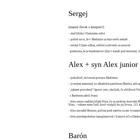
Sergej
(utajený človek z Interpolu?)
– muž blízky Uljaninmu srdcu
– prišiel na to, že v Medimire sa deje niečo nekalé
– nechal Uljane odkaz, odišiel a odvtedy sa neozval
- predstiera, že je bezdomovec (žije v kanáli pod mostom). Je
Alex + syn Alex junior
– pokušiteľ, zlovestná postava Medimiru
– je zrejme zamotaný so záhadným patrónom (Barón), zdá s
- „takmer potvrdený“ Igorov otec, násilník, čo ubližoval Ni
- s Barónom zabili Ivana
- Alex senior naďalej hľadá Ninu, čo sa nechtiac dozvedel
Ninu – vrátane mien ľudí, ktorí vstúpili do jej života.. (13. 
- Alex zavraždí Brezinu, pričom pred smrťou sa mu vysmeje,
- Alex pravdepodobne transplantoval i Ivanove oči a články
Barón