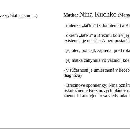
Nina Kuchko
Matka:
(Marga
vyčítal jej smrť...)
- milenka „taťku“ (z donútenia) a B
- okrem „taťku“ a Brezinu boli v jej
existencia je neistá a Albert postarš
- jej otec, policajt, zapredal pred r
- jej matka zahynula vo väznici, kde
- v súčasnosti je umiestnená v lie
diagnóza)
- Brezinove spomienky: Nina oznámil
uskutočnenie Brezinových plánov na 
zneuctil. Lukavjenko sa vtedy mladu