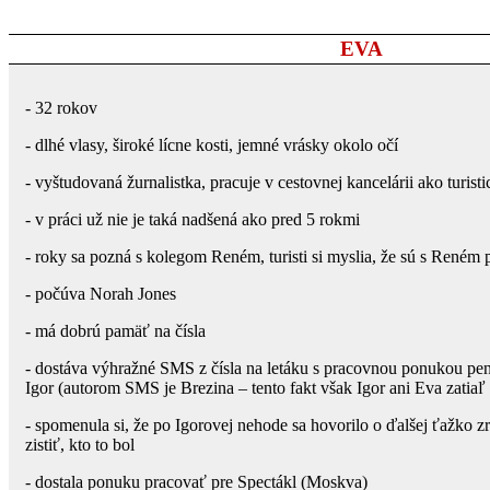
EVA
- 32 rokov
- dlhé vlasy, široké lícne kosti, jemné vrásky okolo očí
- vyštudovaná žurnalistka, pracuje v cestovnej kancelárii ako turis
- v práci už nie je taká nadšená ako pred 5 rokmi
- roky sa pozná s kolegom Reném, turisti si myslia, že sú s Reném 
- počúva Norah Jones
- má dobrú pamäť na čísla
- dostáva výhražné SMS z čísla na letáku s pracovnou ponukou pe
Igor (autorom SMS je Brezina – tento fakt však Igor ani Eva zatiaľ
- spomenula si, že po Igorovej nehode sa hovorilo o ďalšej ťažko z
zistiť, kto to bol
- dostala ponuku pracovať pre Spectákl (Moskva)