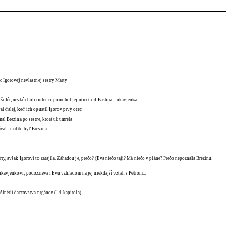
c Igorovej nevlastnej sestry Marty
 šofér, neskôr boli milenci, pomohol jej utiecť od Bashira Lukavjenka
al ďalej, keď ich opustil Igorov prvý otec
mal Brezina po sestre, ktorá už umrela
val - mal to byť Brezina
ty, avšak Igorovi to zatajila. Záhadou je, prečo? (Eva niečo tají? Má niečo v pláne? Prečo nepoznala Brezinu
kavjenkovi; podozrieva i Evu vzhľadom na jej niekdajší vzťah s Petrom...
ašinérií darcovstva orgánov (14. kapitola)