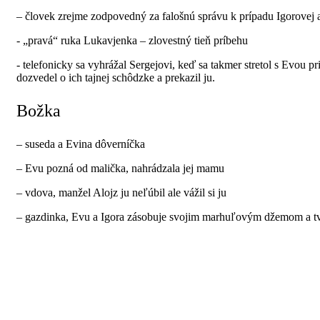
– človek zrejme zodpovedný za falošnú správu k prípadu Igorovej
- „pravá“ ruka Lukavjenka – zlovestný tieň príbehu
- telefonicky sa vyhrážal Sergejovi, keď sa takmer stretol s Evou p
dozvedel o ich tajnej schôdzke a prekazil ju.
Božka
– suseda a Evina dôverníčka
– Evu pozná od malička, nahrádzala jej mamu
– vdova, manžel Alojz ju neľúbil ale vážil si ju
– gazdinka, Evu a Igora zásobuje svojim marhuľovým džemom a 