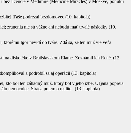
 i bez licencie v Medimire (Medicine Miracles) v Moskve, ponuku
ozbitej fľaše podrezal bezdomovec (10. kapitola)
ici; zranenia nie sú vážne ani nebudú mať trvalé následky (10.
, ktorému Igor nevidí do tváre. Zdá sa, že ten muž vie veľa
sti na diskotéke v Bratislavskom Elame. Zoznámil ich René. (12.
skomplikoval a podrobil sa aj operácii (13. kapitola)
del, kto bol ten záhadný muž, ktorý bol v jeho izbe. Uľjana poprela
lu nemocnice. Stráca pojem o realite.. (13. kapitola)