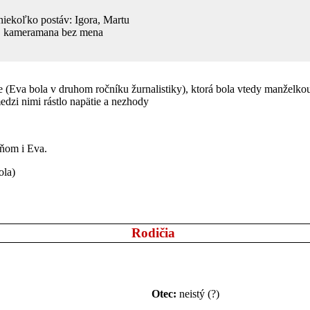
niekoľko postáv: Igora, Martu
ka, kameramana bez mena
tke (Eva bola v druhom ročníku žurnalistiky), ktorá bola vtedy manželko
medzi nimi rástlo napätie a nezhody
 ňom i Eva.
ola)
Rodičia
Otec:
neistý (?)