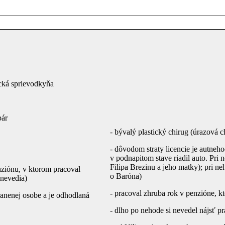
tická sprievodkyňa
pár
- bývalý plastický chirug (úrazová c
- dôvodom straty licencie je autneho
v podnapitom stave riadil auto. Pri 
Filipa Brezinu a jeho matky); pri neh
nziónu, v ktorom pracoval
o Baróna)
 nevedia)
- pracoval zhruba rok v penzióne, k
ranenej osobe a je odhodlaná
- dlho po nehode si nevedel nájsť pr