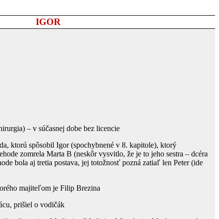
IGOR
hirurgia) – v súčasnej dobe bez licencie
da, ktorú spôsobil Igor (spochybnené v 8. kapitole), ktorý
nehode zomrela Marta B (neskôr vysvitlo, že je to jeho sestra – dcéra
ode bola aj tretia postava, jej totožnosť pozná zatiaľ len Peter (ide
torého majiteľom je Filip Brezina
ácu, prišiel o vodičák