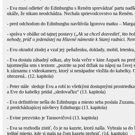
- Eva musí odletieť do Edinburghu s Reném sprevádzať partu nadše
ukáže, že nikam neodchádza. Nechala sprievodcovstvo na Reném. (
- pred odchodom do Edinburghu navštívila Igorovu matku – Margaré
- správa v obálke od tajnej postavy („
Ak sa chceš dozvedieť, kto bo
nehody, príď o jedenástej na Hlavné námestie k Starej radnici. Ne
- Evu okradol zlodej a vzal jej: peňaženku, doklady, mobil, letenk
- Eva dostala záhadný odkaz, aby bola večer v kine Aupark na pred
tajomnejšia sms s textom: „pozrite sa pod držiak na nápoj na ľavej s
k záznamu z videokamery, ktorý si nenápadne vložila do kabelky. 
ohrozená.. (12. kapitola)
- Peter stále sleduje Evu a robí to všetkými dostupnými prostriedk
a Eve do kabelky pridal „sledovačku“ (13. kapitola)
- Eva definitívne nešla do Edinburgu a miesto seba poslala Zuzanu,
z predchádzajúcej návštevy Edinburgu (13. kapitola)
- Evine prezvisko je Tarasovičová (13. kapitola)
- Eva sa rozhodla zistiť, čo je na kazete, ktorú našla. Vybrala sa d
jediné miesto, kde si mala na čom kazetu prehrať. (14. kapitola)