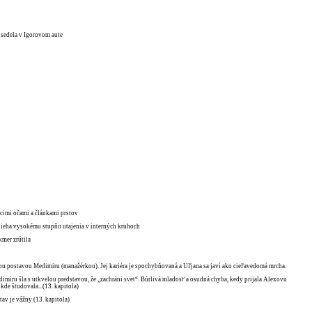
j sedela v Igorovom aute
úcimi očami a článkami prstov
odlieha vysokému stupňu utajenia v interných kruhoch
kmer zrútila
nou postavou Medimiru (manažérkou). Jej kariéra je spochybňovaná a Uľjana sa javí ako cieľavedomá mrcha.
edimiru šla s utkvelou predstavou, že „zachráni svet“. Búrlivá mladosť a osudná chyba, kedy prijala Alexovu
kde študovala...(13. kapitola)
stav je vážny (13. kapitola)