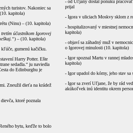
- od Uľjany dostal ponuku pracovať
prijal
ných turistov. Nakoniec sa
10. kapitola)
- Igora v uliciach Moskvy sklom z r
tu (Ninu) – (10. kapitola)
- hospitalizovaný v miestnej nemocn
kapitola)
l tretím účastníkom Igorovej
meškaj.“
) – (10. kapitola)
- objaví sa záhadný muž v nemocnici
o Igorovej minulosti (10. kapitola)
u, kľúče, gumenú kačičku.
- Igor spoznal Martu v rannej mlado
stavení Harry Potter. Ešte
kapitola)
trane sedadla.“ ju naviedla
Cesta do Edinburghu je
- Igor upadol do kómy, jeho stav sa 
- Igor sa zverí Uľjane, že by rád ve
ami. Zneužil dieťa na krádež
akúkoľvek inú identitu okrem personá
 dievča, ktoré poznala
o Reného bytu, keďže to bolo