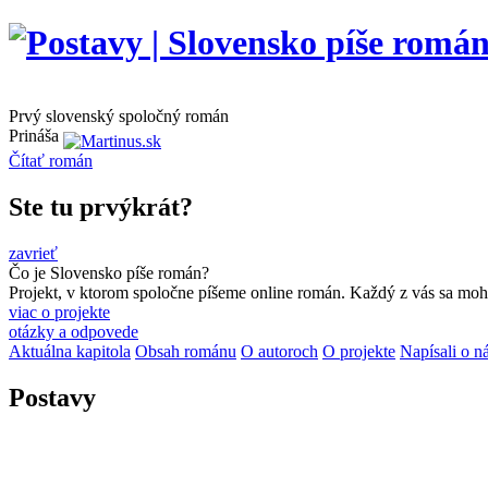
Prvý slovenský spoločný román
Prináša
Čítať
román
Ste tu prvýkrát?
zavrieť
Čo je Slovensko píše román?
Projekt, v ktorom spoločne píšeme online román. Každý z vás sa moho
viac o projekte
otázky a odpovede
Aktuálna kapitola
Obsah románu
O autoroch
O projekte
Napísali o n
Postavy