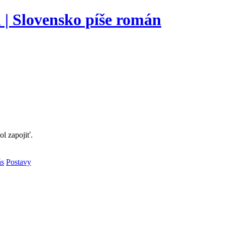
l zapojiť.
ás
Postavy