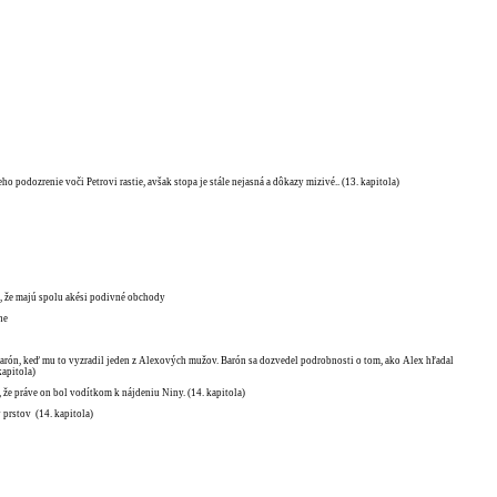
ho podozrenie voči Petrovi rastie, avšak stopa je stále nejasná a dôkazy mizivé.. (13. kapitola)
a, že majú spolu akési podivné obchody
ne
 Barón, keď mu to vyzradil jeden z Alexových mužov. Barón sa dozvedel podrobnosti o tom, ako Alex hľadal
kapitola)
 že práve on bol vodítkom k nájdeniu Niny. (14. kapitola)
 prstov (14. kapitola)