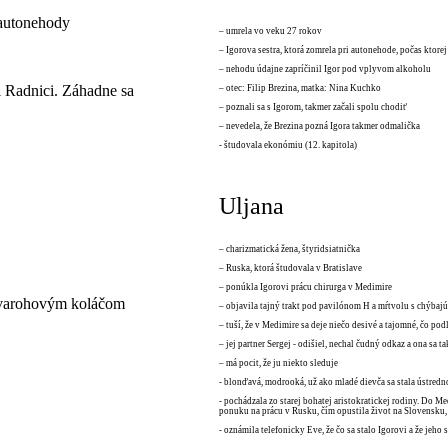
 autonehody
– umrela vo veku 27 rokov
– Igorova sestra, ktorá zomrela pri autonehode, počas ktore
– nehodu údajne zapríčinil Igor pod vplyvom alkoholu
ri Radnici. Záhadne sa
– otec: Filip Brezina, matka: Nina Kuchko
– poznali sa s Igorom, takmer začali spolu chodiť
– nevedela, že Brezina pozná Igora takmer odmalička
- študovala ekonómiu (12. kapitola)
Uljana
– charizmatická žena, štyridsiatnička
– Ruska, ktorá študovala v Bratislave
– ponúkla Igorovi prácu chirurga v Medimire
tvarohovým koláčom
– objavila tajný trakt pod pavilónom H a mŕtvolu s chýbaj
– tuší, že v Medimire sa deje niečo desivé a tajomné, čo p
– jej partner Sergej - odišiel, nechal čudný odkaz a ona sa ta
– má pocit, že ju niekto sleduje
- blonďavá, modrooká, už ako mladé dievča sa stala ústred
- pochádzala zo starej bohatej aristokratickej rodiny. Do M
ponuku na prácu v Rusku, čím opustila život na Slovensku, 
- oznámila telefonicky Eve, že čo sa stalo Igorovi a že jeho 