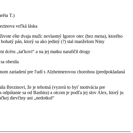
réta T.)
rezinova veľká láska
 živote ešte dvaja muži: nevlastný Igorov otec (bez mena), ktorého
í, bohatý pán, ktorý sa ako jediný (?) stal manželom Niny
okmi dcéru „taťkovi“ a na jej matku narafičil drogy
 sa obesila
čebnom zariadení pre ľudí s Alzheimerovou chorobou (predpokladaná
a Brezinovi, že je tehotná (vyzerá to byť motivácia pre
odpútanie sa od Bashira) a otcom je podľa jej slov Alex, ktorý ju
čkej dievčiny ani „nedotkol“