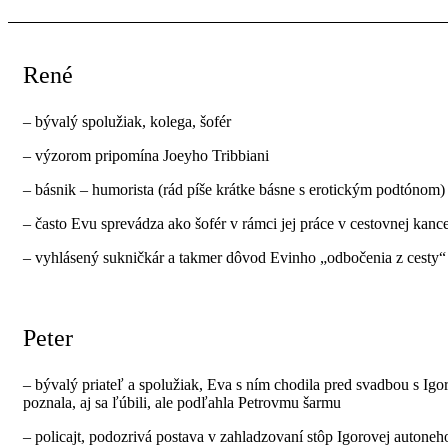
René
– bývalý spolužiak, kolega, šofér
– výzorom pripomína Joeyho Tribbiani
– básnik – humorista (rád píše krátke básne s erotickým podtónom)
– často Evu sprevádza ako šofér v rámci jej práce v cestovnej kance
– vyhlásený sukničkár a takmer dôvod Evinho „odbočenia z cesty“ 
Peter
– bývalý priateľ a spolužiak, Eva s ním chodila pred svadbou s Igo
poznala, aj sa ľúbili, ale podľahla Petrovmu šarmu
– policajt, podozrivá postava v zahladzovaní stôp Igorovej autone