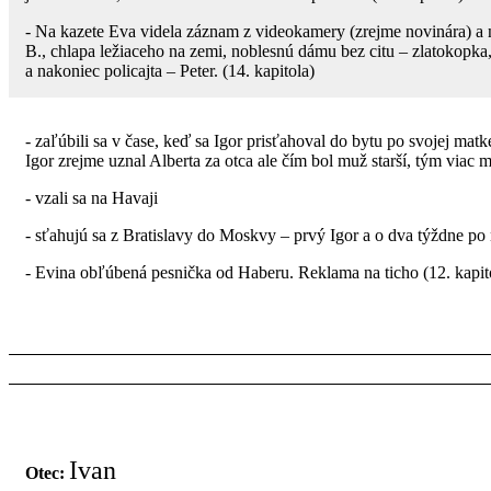
- Na kazete Eva videla záznam z videokamery (zrejme novinára) a 
B., chlapa ležiaceho na zemi, noblesnú dámu bez citu – zlatokop
a nakoniec policajta – Peter. (14. kapitola)
- zaľúbili sa v čase, keď sa Igor prisťahoval do bytu po svojej ma
Igor zrejme uznal Alberta za otca ale čím bol muž starší, tým viac 
- vzali sa na Havaji
- sťahujú sa z Bratislavy do Moskvy – prvý Igor a o dva týždne po
- Evina obľúbená pesnička od Haberu. Reklama na ticho (12. kapit
Ivan
Otec: