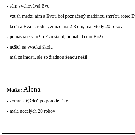
- sám vychovával Evu
- vzťah medzi ním a Evou bol poznačený matkinou smrťou (otec Eve 
- keď sa Eva narodila, zmizol na 2-3 dni, mal vtedy 20 rokov
- po návrate sa už o Evu staral, pomáhala mu Božka
- nešiel na vysokú školu
- mal známosti, ale so žiadnou ženou nežil
Alena
Matka:
- zomrela týždeň po pôrode Evy
- mala necelých 20 rokov