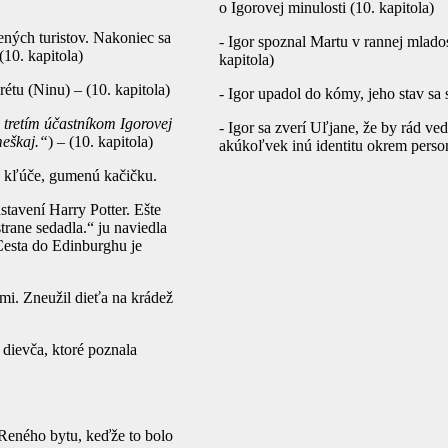
o Igorovej minulosti (10. kapitola)
ných turistov. Nakoniec sa
- Igor spoznal Martu v rannej mlado
10. kapitola)
kapitola)
tu (Ninu) – (10. kapitola)
- Igor upadol do kómy, jeho stav sa 
l tretím účastníkom Igorovej
- Igor sa zverí Uľjane, že by rád ve
meškaj.“
) – (10. kapitola)
akúkoľvek inú identitu okrem personá
u, kľúče, gumenú kačičku.
stavení Harry Potter. Ešte
trane sedadla.“ ju naviedla
Cesta do Edinburghu je
ami. Zneužil dieťa na krádež
 dievča, ktoré poznala
o Reného bytu, keďže to bolo