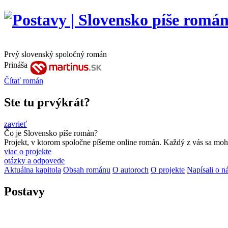
Prvý slovenský spoločný román
Prináša
Čítať
román
Ste tu prvýkrát?
zavrieť
Čo je Slovensko píše román?
Projekt, v ktorom spoločne píšeme online román. Každý z vás sa moho
viac o projekte
otázky a odpovede
Aktuálna kapitola
Obsah románu
O autoroch
O projekte
Napísali o n
Postavy