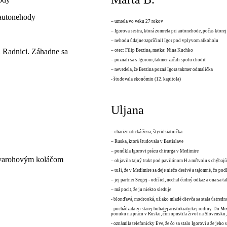
 autonehody
– umrela vo veku 27 rokov
– Igorova sestra, ktorá zomrela pri autonehode, počas ktore
– nehodu údajne zapríčinil Igor pod vplyvom alkoholu
ri Radnici. Záhadne sa
– otec: Filip Brezina, matka: Nina Kuchko
– poznali sa s Igorom, takmer začali spolu chodiť
– nevedela, že Brezina pozná Igora takmer odmalička
- študovala ekonómiu (12. kapitola)
Uljana
– charizmatická žena, štyridsiatnička
– Ruska, ktorá študovala v Bratislave
– ponúkla Igorovi prácu chirurga v Medimire
tvarohovým koláčom
– objavila tajný trakt pod pavilónom H a mŕtvolu s chýbaj
– tuší, že v Medimire sa deje niečo desivé a tajomné, čo p
– jej partner Sergej - odišiel, nechal čudný odkaz a ona sa ta
– má pocit, že ju niekto sleduje
- blonďavá, modrooká, už ako mladé dievča sa stala ústred
- pochádzala zo starej bohatej aristokratickej rodiny. Do M
ponuku na prácu v Rusku, čím opustila život na Slovensku, 
- oznámila telefonicky Eve, že čo sa stalo Igorovi a že jeho 