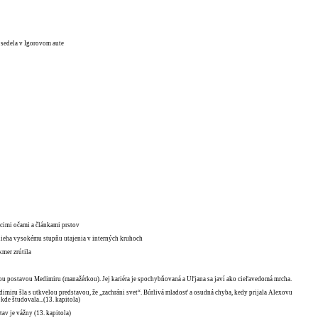
j sedela v Igorovom aute
úcimi očami a článkami prstov
odlieha vysokému stupňu utajenia v interných kruhoch
kmer zrútila
nou postavou Medimiru (manažérkou). Jej kariéra je spochybňovaná a Uľjana sa javí ako cieľavedomá mrcha.
edimiru šla s utkvelou predstavou, že „zachráni svet“. Búrlivá mladosť a osudná chyba, kedy prijala Alexovu
kde študovala...(13. kapitola)
stav je vážny (13. kapitola)