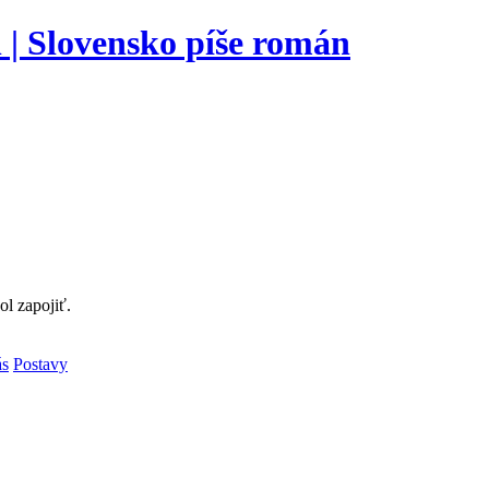
l zapojiť.
ás
Postavy