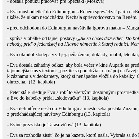
- dostala ponuku pracovať pre Spectákl (Moskva)
- Eva musí odletieť do Edinburghu s Reném sprevádzať partu nadše
ukáže, že nikam neodchádza. Nechala sprievodcovstvo na Reném. (
- pred odchodom do Edinburghu navštívila Igorovu matku – Margaré
- správa v obálke od tajnej postavy („
Ak sa chceš dozvedieť, kto bo
nehody, príď o jedenástej na Hlavné námestie k Starej radnici. Ne
- Evu okradol zlodej a vzal jej: peňaženku, doklady, mobil, letenk
- Eva dostala záhadný odkaz, aby bola večer v kine Aupark na pred
tajomnejšia sms s textom: „pozrite sa pod držiak na nápoj na ľavej s
k záznamu z videokamery, ktorý si nenápadne vložila do kabelky. 
ohrozená.. (12. kapitola)
- Peter stále sleduje Evu a robí to všetkými dostupnými prostriedk
a Eve do kabelky pridal „sledovačku“ (13. kapitola)
- Eva definitívne nešla do Edinburgu a miesto seba poslala Zuzanu,
z predchádzajúcej návštevy Edinburgu (13. kapitola)
- Evine prezvisko je Tarasovičová (13. kapitola)
- Eva sa rozhodla zistiť, čo je na kazete, ktorú našla. Vybrala sa d