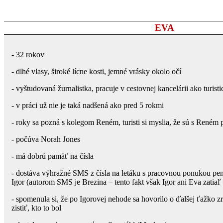
EVA
- 32 rokov
- dlhé vlasy, široké lícne kosti, jemné vrásky okolo očí
- vyštudovaná žurnalistka, pracuje v cestovnej kancelárii ako turis
- v práci už nie je taká nadšená ako pred 5 rokmi
- roky sa pozná s kolegom Reném, turisti si myslia, že sú s Reném 
- počúva Norah Jones
- má dobrú pamäť na čísla
- dostáva výhražné SMS z čísla na letáku s pracovnou ponukou pe
Igor (autorom SMS je Brezina – tento fakt však Igor ani Eva zatiaľ
- spomenula si, že po Igorovej nehode sa hovorilo o ďalšej ťažko z
zistiť, kto to bol