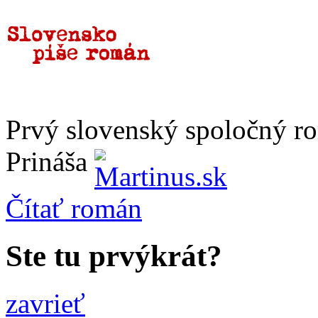
Prvý slovenský spoločný r
Prináša
Čítať
román
Ste tu prvýkrát?
zavrieť