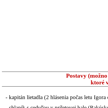
Postavy (možno 
ktoré 
- kapitán lietadla (2 hlásenia počas letu Igo
- chlapík s ceduľou v príletovej hale (Rakús