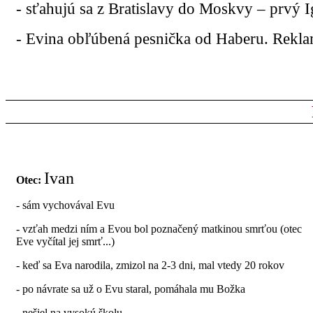
- sťahujú sa z Bratislavy do Moskvy – prvý I
- Evina obľúbená pesnička od Haberu. Reklam
Ivan
Otec:
- sám vychovával Evu
- vzťah medzi ním a Evou bol poznačený matkinou smrťou (otec
Eve vyčítal jej smrť...)
- keď sa Eva narodila, zmizol na 2-3 dni, mal vtedy 20 rokov
- po návrate sa už o Evu staral, pomáhala mu Božka
- nešiel na vysokú školu