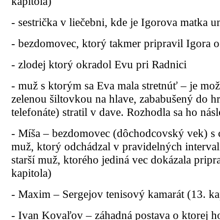
kapitola)
- sestrička v liečebni, kde je Igorova matka
- bezdomovec, ktorý takmer pripravil Igora o 
- zlodej ktorý okradol Evu pri Radnici
- muž s ktorým sa Eva mala stretnúť – je mož
zelenou šiltovkou na hlave, zababušený do h
telefonáte) stratil v dave. Rozhodla sa ho nás
- Míša – bezdomovec (dôchodcovský vek) s c
muž, ktorý odchádzal v pravidelných interva
starší muž, ktorého jediná vec dokázala pripra
kapitola)
- Maxim – Sergejov tenisový kamarát (13. ka
- Ivan Kovaľov – záhadná postava o ktorej ho