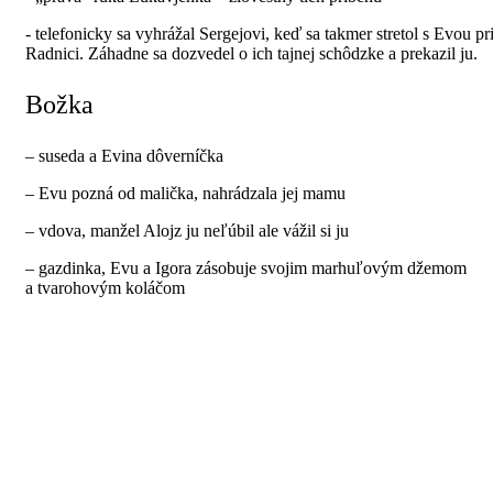
- telefonicky sa vyhrážal Sergejovi, keď sa takmer stretol s Evou pr
Radnici. Záhadne sa dozvedel o ich tajnej schôdzke a prekazil ju.
Božka
– suseda a Evina dôverníčka
– Evu pozná od malička, nahrádzala jej mamu
– vdova, manžel Alojz ju neľúbil ale vážil si ju
– gazdinka, Evu a Igora zásobuje svojim marhuľovým džemom
a tvarohovým koláčom