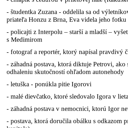
- študentka Zuzana - oddelila sa od výletníko
priateľa Honzu z Brna, Eva videla jeho fotku
- policajti z Interpolu – starší a mladší – vy
s Medimirom
- fotograf a reportér, ktorý napísal pravdivý
- záhadná postava, ktorá diktuje Petrovi, a
odhaleniu skutočností ohľadom autonehody
- letuška - ponúkla pitie Igorovi
- malé dievčatko, ktoré sledovalo Igora v liet
- záhadná postava v nemocnici, ktorú Igor nev
- postava, ktorá doručila obálku s odkazom p