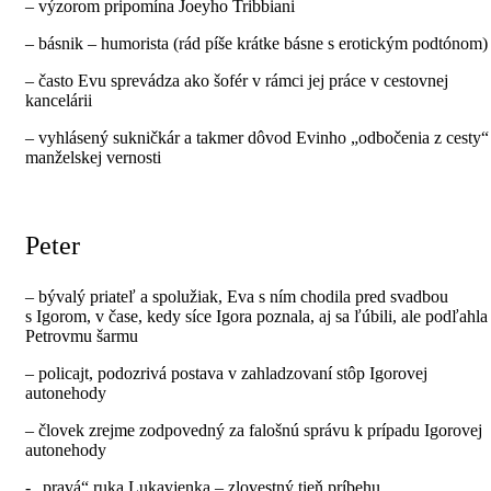
– výzorom pripomína Joeyho Tribbiani
– básnik – humorista (rád píše krátke básne s erotickým podtónom)
– často Evu sprevádza ako šofér v rámci jej práce v cestovnej
kancelárii
– vyhlásený sukničkár a takmer dôvod Evinho „odbočenia z cesty“
manželskej vernosti
Peter
– bývalý priateľ a spolužiak, Eva s ním chodila pred svadbou
s Igorom, v čase, kedy síce Igora poznala, aj sa ľúbili, ale podľahla
Petrovmu šarmu
– policajt, podozrivá postava v zahladzovaní stôp Igorovej
autonehody
– človek zrejme zodpovedný za falošnú správu k prípadu Igorovej
autonehody
- „pravá“ ruka Lukavjenka – zlovestný tieň príbehu