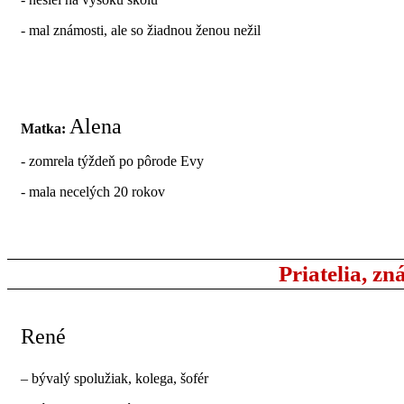
- mal známosti, ale so žiadnou ženou nežil
Alena
Matka:
- zomrela týždeň po pôrode Evy
- mala necelých 20 rokov
Priatelia, zn
René
– bývalý spolužiak, kolega, šofér