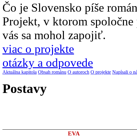
Čo je Slovensko píše romá
Projekt, v ktorom spoločne
vás sa mohol zapojiť.
viac o projekte
otázky a odpovede
Aktuálna kapitola
Obsah románu
O autoroch
O projekte
Napísali o n
Postavy
EVA