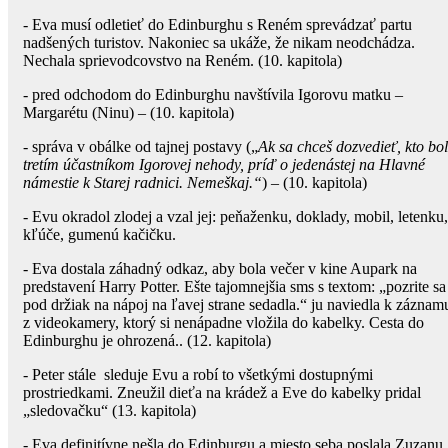
- Eva musí odletieť do Edinburghu s Reném sprevádzať partu
nadšených turistov. Nakoniec sa ukáže, že nikam neodchádza.
Nechala sprievodcovstvo na Reném. (10. kapitola)
- pred odchodom do Edinburghu navštívila Igorovu matku –
Margarétu (Ninu) – (10. kapitola)
- správa v obálke od tajnej postavy („
Ak sa chceš dozvedieť, kto bol
tretím účastníkom Igorovej nehody, príď o jedenástej na Hlavné
námestie k Starej radnici. Nemeškaj.“
) – (10. kapitola)
- Evu okradol zlodej a vzal jej: peňaženku, doklady, mobil, letenku,
kľúče, gumenú kačičku.
- Eva dostala záhadný odkaz, aby bola večer v kine Aupark na
predstavení Harry Potter. Ešte tajomnejšia sms s textom: „pozrite sa
pod držiak na nápoj na ľavej strane sedadla.“ ju naviedla k záznam
z videokamery, ktorý si nenápadne vložila do kabelky. Cesta do
Edinburghu je ohrozená.. (12. kapitola)
- Peter stále sleduje Evu a robí to všetkými dostupnými
prostriedkami. Zneužil dieťa na krádež a Eve do kabelky pridal
„sledovačku“ (13. kapitola)
- Eva definitívne nešla do Edinburgu a miesto seba poslala Zuzanu,