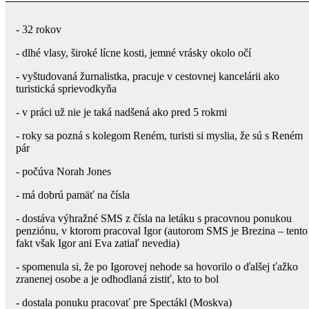
- 32 rokov
- dlhé vlasy, široké lícne kosti, jemné vrásky okolo očí
- vyštudovaná žurnalistka, pracuje v cestovnej kancelárii ako
turistická sprievodkyňa
- v práci už nie je taká nadšená ako pred 5 rokmi
- roky sa pozná s kolegom Reném, turisti si myslia, že sú s Reném
pár
- počúva Norah Jones
- má dobrú pamäť na čísla
- dostáva výhražné SMS z čísla na letáku s pracovnou ponukou
penziónu, v ktorom pracoval Igor (autorom SMS je Brezina – tento
fakt však Igor ani Eva zatiaľ nevedia)
- spomenula si, že po Igorovej nehode sa hovorilo o ďalšej ťažko
zranenej osobe a je odhodlaná zistiť, kto to bol
- dostala ponuku pracovať pre Spectákl (Moskva)