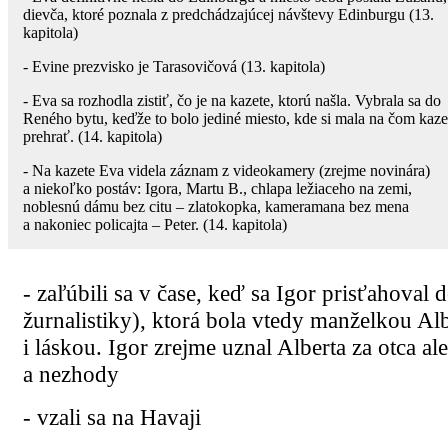
dievča, ktoré poznala z predchádzajúcej návštevy Edinburgu (13.
kapitola)
- Evine prezvisko je Tarasovičová (13. kapitola)
- Eva sa rozhodla zistiť, čo je na kazete, ktorú našla. Vybrala sa do
Reného bytu, keďže to bolo jediné miesto, kde si mala na čom kaze
prehrať. (14. kapitola)
- Na kazete Eva videla záznam z videokamery (zrejme novinára)
a niekoľko postáv: Igora, Martu B., chlapa ležiaceho na zemi,
noblesnú dámu bez citu – zlatokopka, kameramana bez mena
a nakoniec policajta – Peter. (14. kapitola)
- zaľúbili sa v čase, keď sa Igor prisťahova
žurnalistiky), ktorá bola vtedy manželkou Al
i láskou. Igor zrejme uznal Alberta za otca al
a nezhody
- vzali sa na Havaji