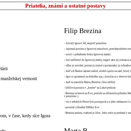
Priatelia, známi a ostatné postavy
Filip Brezina
– bývalý Igorov šéf, majiteľ penziónu
– tajomná postava z Igorovej minulosti, pravdepodobne ote
– nosil v peňaženke fotku Igorovej matky
– bol zaľúbený do Igorovej matky, najprv ako jej ochranca a
– dlho ju nevidel, potom ju stretol a potajomky ju ochraňov
lárii
– keď ich Bashir takmer našiel, utiekli spolu na ranč, ktorý 
– Igor si spomenul na dobrého uja, s ktorým sa v detstve hrá
manželskej vernosti
– keď sa narodila Marta, Brezina s ňou odišiel
- kľúčová postava v „honbe“ za Lukavjenkom
- Brezina sa hnevá na Evu, pretože sa zúčastnila pohrebu Mar
v penzióne..)
- vie o nekalých Petrových postupoch a o jeho oddanosti Lu
- posielal výhražné SMSky Eve
- Brezina umiera, vrahom je Alex. Jeho srdce je predané v m
rom, v čase, kedy síce Igora
Marta B.
hody