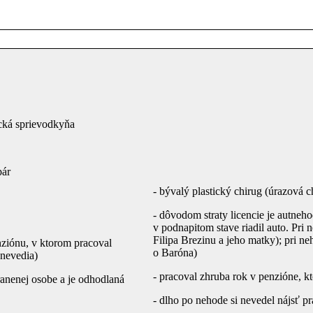
tická sprievodkyňa
pár
- bývalý plastický chirug (úrazová c
- dôvodom straty licencie je autneho
v podnapitom stave riadil auto. Pri 
Filipa Brezinu a jeho matky); pri neh
nziónu, v ktorom pracoval
o Baróna)
 nevedia)
- pracoval zhruba rok v penzióne, k
ranenej osobe a je odhodlaná
- dlho po nehode si nevedel nájsť pr