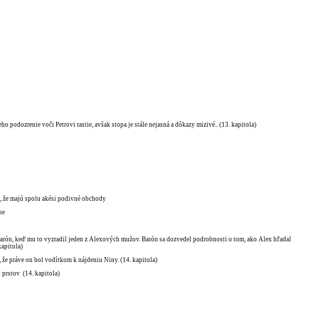
ho podozrenie voči Petrovi rastie, avšak stopa je stále nejasná a dôkazy mizivé.. (13. kapitola)
a, že majú spolu akési podivné obchody
ne
 Barón, keď mu to vyzradil jeden z Alexových mužov. Barón sa dozvedel podrobnosti o tom, ako Alex hľadal
kapitola)
 že práve on bol vodítkom k nájdeniu Niny. (14. kapitola)
 prstov (14. kapitola)