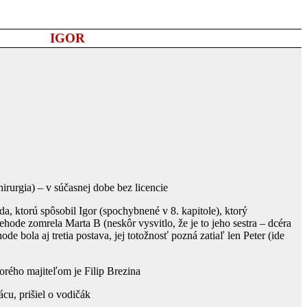
IGOR
hirurgia) – v súčasnej dobe bez licencie
da, ktorú spôsobil Igor (spochybnené v 8. kapitole), ktorý
nehode zomrela Marta B (neskôr vysvitlo, že je to jeho sestra – dcéra
ode bola aj tretia postava, jej totožnosť pozná zatiaľ len Peter (ide
torého majiteľom je Filip Brezina
ácu, prišiel o vodičák