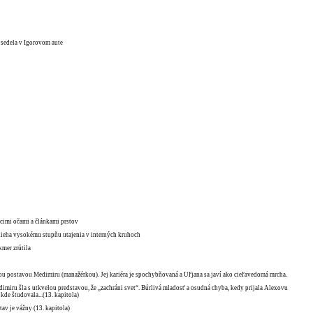
j sedela v Igorovom aute
úcimi očami a článkami prstov
odlieha vysokému stupňu utajenia v interných kruhoch
kmer zrútila
nou postavou Medimiru (manažérkou). Jej kariéra je spochybňovaná a Uľjana sa javí ako cieľavedomá mrcha.
edimiru šla s utkvelou predstavou, že „zachráni svet“. Búrlivá mladosť a osudná chyba, kedy prijala Alexovu
kde študovala...(13. kapitola)
stav je vážny (13. kapitola)