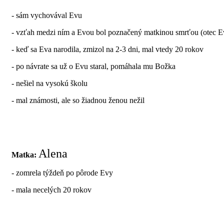
- sám vychovával Evu
- vzťah medzi ním a Evou bol poznačený matkinou smrťou (otec Eve 
- keď sa Eva narodila, zmizol na 2-3 dni, mal vtedy 20 rokov
- po návrate sa už o Evu staral, pomáhala mu Božka
- nešiel na vysokú školu
- mal známosti, ale so žiadnou ženou nežil
Alena
Matka:
- zomrela týždeň po pôrode Evy
- mala necelých 20 rokov