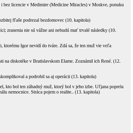
 i bez licencie v Medimire (Medicine Miracles) v Moskve, ponuku
ozbitej fľaše podrezal bezdomovec (10. kapitola)
ici; zranenia nie sú vážne ani nebudú mať trvalé následky (10.
, ktorému Igor nevidí do tváre. Zdá sa, že ten muž vie veľa
sti na diskotéke v Bratislavskom Elame. Zoznámil ich René. (12.
skomplikoval a podrobil sa aj operácii (13. kapitola)
del, kto bol ten záhadný muž, ktorý bol v jeho izbe. Uľjana poprela
lu nemocnice. Stráca pojem o realite.. (13. kapitola)