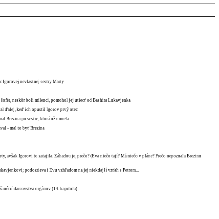
c Igorovej nevlastnej sestry Marty
 šofér, neskôr boli milenci, pomohol jej utiecť od Bashira Lukavjenka
al ďalej, keď ich opustil Igorov prvý otec
mal Brezina po sestre, ktorá už umrela
val - mal to byť Brezina
ty, avšak Igorovi to zatajila. Záhadou je, prečo? (Eva niečo tají? Má niečo v pláne? Prečo nepoznala Brezinu
kavjenkovi; podozrieva i Evu vzhľadom na jej niekdajší vzťah s Petrom...
ašinérií darcovstva orgánov (14. kapitola)