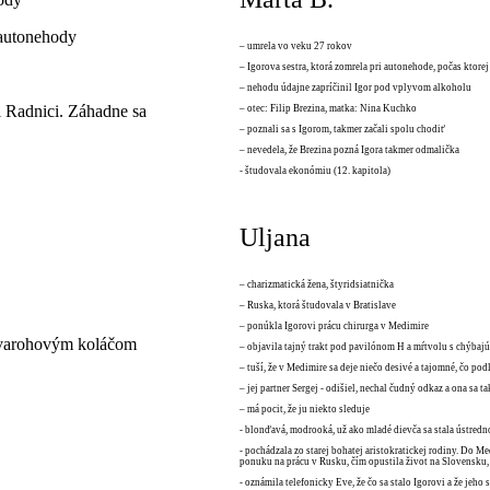
 autonehody
– umrela vo veku 27 rokov
– Igorova sestra, ktorá zomrela pri autonehode, počas ktore
– nehodu údajne zapríčinil Igor pod vplyvom alkoholu
ri Radnici. Záhadne sa
– otec: Filip Brezina, matka: Nina Kuchko
– poznali sa s Igorom, takmer začali spolu chodiť
– nevedela, že Brezina pozná Igora takmer odmalička
- študovala ekonómiu (12. kapitola)
Uljana
– charizmatická žena, štyridsiatnička
– Ruska, ktorá študovala v Bratislave
– ponúkla Igorovi prácu chirurga v Medimire
tvarohovým koláčom
– objavila tajný trakt pod pavilónom H a mŕtvolu s chýbaj
– tuší, že v Medimire sa deje niečo desivé a tajomné, čo p
– jej partner Sergej - odišiel, nechal čudný odkaz a ona sa ta
– má pocit, že ju niekto sleduje
- blonďavá, modrooká, už ako mladé dievča sa stala ústred
- pochádzala zo starej bohatej aristokratickej rodiny. Do M
ponuku na prácu v Rusku, čím opustila život na Slovensku, 
- oznámila telefonicky Eve, že čo sa stalo Igorovi a že jeho 