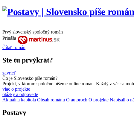
Prvý slovenský spoločný román
Prináša
Čítať
román
Ste tu prvýkrát?
zavrieť
Čo je Slovensko píše román?
Projekt, v ktorom spoločne píšeme online román. Každý z vás sa moho
viac o projekte
otázky a odpovede
Aktuálna kapitola
Obsah románu
O autoroch
O projekte
Napísali o n
Postavy