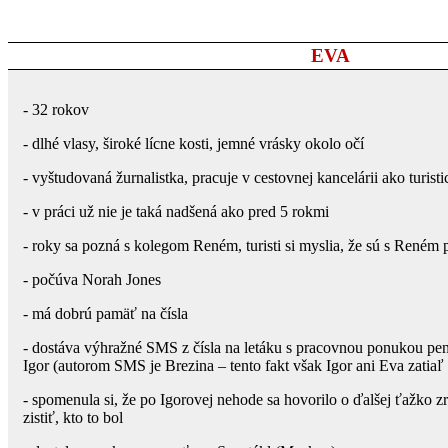
EVA
- 32 rokov
- dlhé vlasy, široké lícne kosti, jemné vrásky okolo očí
- vyštudovaná žurnalistka, pracuje v cestovnej kancelárii ako turis
- v práci už nie je taká nadšená ako pred 5 rokmi
- roky sa pozná s kolegom Reném, turisti si myslia, že sú s Reném 
- počúva Norah Jones
- má dobrú pamäť na čísla
- dostáva výhražné SMS z čísla na letáku s pracovnou ponukou pe
Igor (autorom SMS je Brezina – tento fakt však Igor ani Eva zatiaľ
- spomenula si, že po Igorovej nehode sa hovorilo o ďalšej ťažko z
zistiť, kto to bol