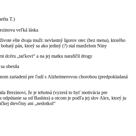
réta T.)
rezinova veľká láska
 živote ešte dvaja muži: nevlastný Igorov otec (bez mena), ktorého
í, bohatý pán, ktorý sa ako jediný (?) stal manželom Niny
okmi dcéru „taťkovi“ a na jej matku narafičil drogy
 sa obesila
čebnom zariadení pre ľudí s Alzheimerovou chorobou (predpokladaná
a Brezinovi, že je tehotná (vyzerá to byť motivácia pre
odpútanie sa od Bashira) a otcom je podľa jej slov Alex, ktorý ju
čkej dievčiny ani „nedotkol“