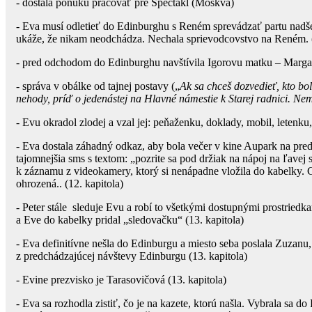
- dostala ponuku pracovať pre Spectákl (Moskva)
- Eva musí odletieť do Edinburghu s Reném sprevádzať partu nadše
ukáže, že nikam neodchádza. Nechala sprievodcovstvo na Reném. (
- pred odchodom do Edinburghu navštívila Igorovu matku – Margaré
- správa v obálke od tajnej postavy („
Ak sa chceš dozvedieť, kto bo
nehody, príď o jedenástej na Hlavné námestie k Starej radnici. Ne
- Evu okradol zlodej a vzal jej: peňaženku, doklady, mobil, letenk
- Eva dostala záhadný odkaz, aby bola večer v kine Aupark na pred
tajomnejšia sms s textom: „pozrite sa pod držiak na nápoj na ľavej s
k záznamu z videokamery, ktorý si nenápadne vložila do kabelky. 
ohrozená.. (12. kapitola)
- Peter stále sleduje Evu a robí to všetkými dostupnými prostriedk
a Eve do kabelky pridal „sledovačku“ (13. kapitola)
- Eva definitívne nešla do Edinburgu a miesto seba poslala Zuzanu,
z predchádzajúcej návštevy Edinburgu (13. kapitola)
- Evine prezvisko je Tarasovičová (13. kapitola)
- Eva sa rozhodla zistiť, čo je na kazete, ktorú našla. Vybrala sa d