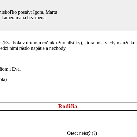
niekoľko postáv: Igora, Martu
ka, kameramana bez mena
tke (Eva bola v druhom ročníku žurnalistiky), ktorá bola vtedy manželko
medzi nimi rástlo napätie a nezhody
 ňom i Eva.
ola)
Rodičia
Otec:
neistý (?)