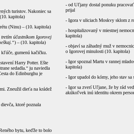
- od Uľjany dostal ponuku pracovať
prijal
ných turistov. Nakoniec sa
10. kapitola)
- Igora v uliciach Moskvy sklom z r
tu (Ninu) – (10. kapitola)
- hospitalizovaný v miestnej nemocn
kapitola)
l tretím účastníkom Igorovej
meškaj.“
) – (10. kapitola)
- objaví sa záhadný muž v nemocnici
o Igorovej minulosti (10. kapitola)
u, kľúče, gumenú kačičku.
- Igor spoznal Martu v rannej mlado
stavení Harry Potter. Ešte
kapitola)
trane sedadla.“ ju naviedla
Cesta do Edinburghu je
- Igor upadol do kómy, jeho stav sa 
- Igor sa zverí Uľjane, že by rád ve
ami. Zneužil dieťa na krádež
akúkoľvek inú identitu okrem personá
 dievča, ktoré poznala
o Reného bytu, keďže to bolo