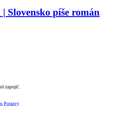
l zapojiť.
ás
Postavy