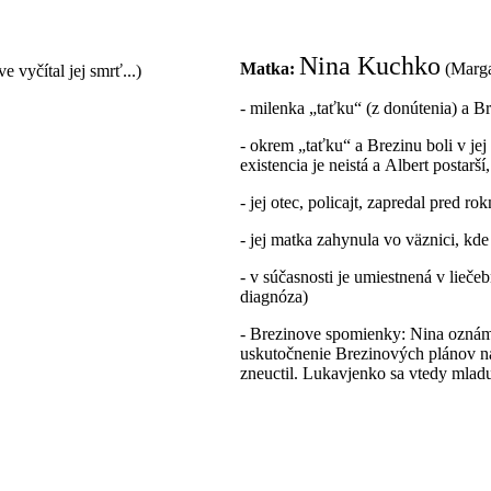
Nina Kuchko
Matka:
(Marga
vyčítal jej smrť...)
- milenka „taťku“ (z donútenia) a B
- okrem „taťku“ a Brezinu boli v jej
existencia je neistá a Albert postarš
- jej otec, policajt, zapredal pred r
- jej matka zahynula vo väznici, kde
- v súčasnosti je umiestnená v lie
diagnóza)
- Brezinove spomienky: Nina oznámil
uskutočnenie Brezinových plánov na 
zneuctil. Lukavjenko sa vtedy mladu