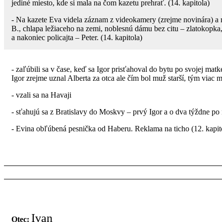
jediné miesto, kde si mala na čom kazetu prehrať. (14. kapitola)
- Na kazete Eva videla záznam z videokamery (zrejme novinára) a 
B., chlapa ležiaceho na zemi, noblesnú dámu bez citu – zlatokop
a nakoniec policajta – Peter. (14. kapitola)
- zaľúbili sa v čase, keď sa Igor prisťahoval do bytu po svojej ma
Igor zrejme uznal Alberta za otca ale čím bol muž starší, tým viac 
- vzali sa na Havaji
- sťahujú sa z Bratislavy do Moskvy – prvý Igor a o dva týždne po
- Evina obľúbená pesnička od Haberu. Reklama na ticho (12. kapit
Ivan
Otec: