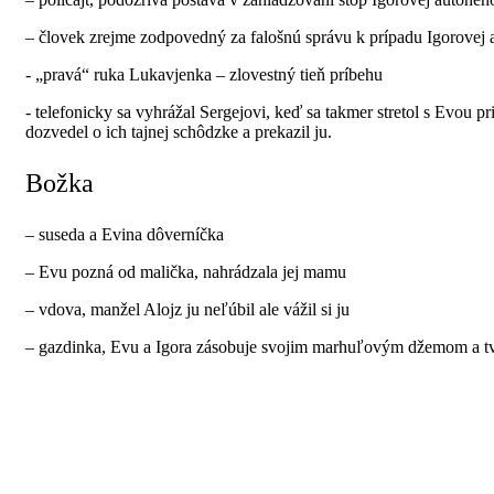
– človek zrejme zodpovedný za falošnú správu k prípadu Igorovej
- „pravá“ ruka Lukavjenka – zlovestný tieň príbehu
- telefonicky sa vyhrážal Sergejovi, keď sa takmer stretol s Evou p
dozvedel o ich tajnej schôdzke a prekazil ju.
Božka
– suseda a Evina dôverníčka
– Evu pozná od malička, nahrádzala jej mamu
– vdova, manžel Alojz ju neľúbil ale vážil si ju
– gazdinka, Evu a Igora zásobuje svojim marhuľovým džemom a 