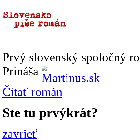
Prvý slovenský spoločný r
Prináša
Čítať
román
Ste tu prvýkrát?
zavrieť