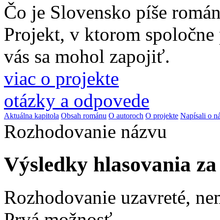
Čo je Slovensko píše romá
Projekt, v ktorom spoločne
vás sa mohol zapojiť.
viac o projekte
otázky a odpovede
Aktuálna kapitola
Obsah románu
O autoroch
O projekte
Napísali o n
Rozhodovanie názvu
Výsledky hlasovania z
Rozhodovanie uzavreté, ne
Prvá možnosť