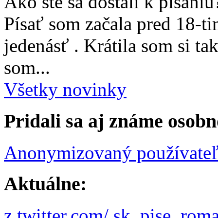
Ako ste sa dostali k písaniu
Písať som začala pred 18-t
jedenásť . Krátila som si ta
som...
Všetky novinky
Pridali sa aj známe osobn
Anonymizovaný používate
Aktuálne:
z twitter.com/ sk_pise_rom