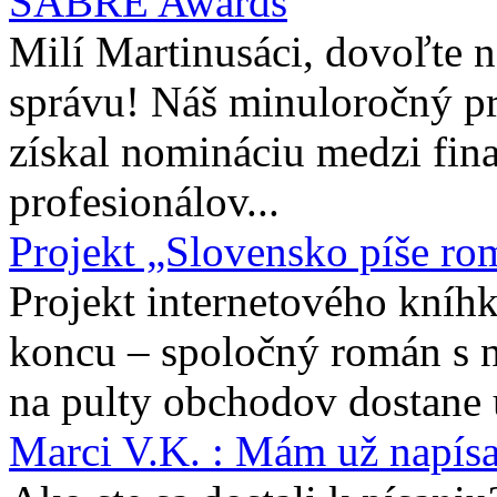
SABRE Awards
Milí Martinusáci, dovoľte
správu! Náš minuloročný pr
získal nomináciu medzi fina
profesionálov...
Projekt „Slovensko píše ro
Projekt internetového kníhk
koncu – spoločný román s 
na pulty obchodov dostane 
Marci V.K. : Mám už napís