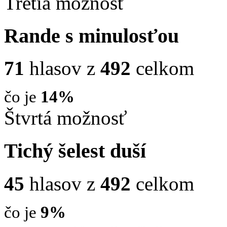
Tretia možnosť
Rande s minulosťou
71
hlasov z
492
celkom
čo je
14%
Štvrtá možnosť
Tichý šelest duší
45
hlasov z
492
celkom
čo je
9%