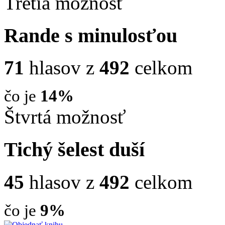
Tretia možnosť
Rande s minulosťou
71
hlasov z
492
celkom
čo je
14%
Štvrtá možnosť
Tichý šelest duší
45
hlasov z
492
celkom
čo je
9%