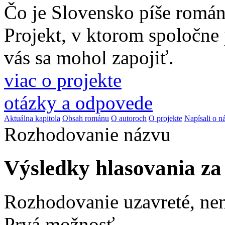
Čo je Slovensko píše romá
Projekt, v ktorom spoločne
vás sa mohol zapojiť.
viac o projekte
otázky a odpovede
Aktuálna kapitola
Obsah románu
O autoroch
O projekte
Napísali o n
Rozhodovanie názvu
Výsledky hlasovania z
Rozhodovanie uzavreté, ne
Prvá možnosť