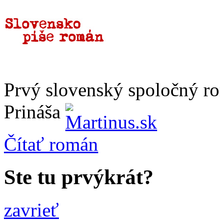
Prvý slovenský spoločný r
Prináša
Čítať
román
Ste tu prvýkrát?
zavrieť