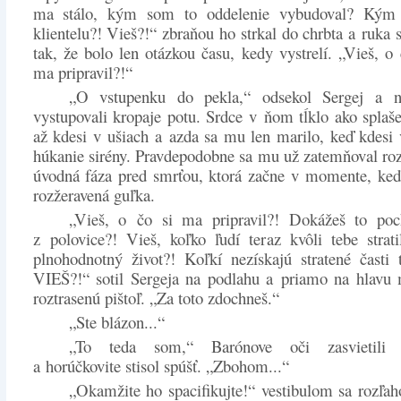
ma stálo, kým som to oddelenie vybudoval? Kým 
klientelu?! Vieš?!“ zbraňou ho strkal do chrbta a ruka 
tak, že bolo len otázkou času, kedy vystrelí. „Vieš, o 
ma pripravil?!“
„O vstupenku do pekla,“ odsekol Sergej a 
vystupovali kropaje potu. Srdce v ňom tĺklo ako splaš
až kdesi v ušiach a azda sa mu len marilo, keď kdesi
húkanie sirény. Pravdepodobne sa mu už zatemňoval roz
úvodná fáza pred smrťou, ktorá začne v momente, keď
rozžeravená guľka.
„Vieš, o čo si ma pripravil?! Dokážeš to poc
z polovice?! Vieš, koľko ľudí teraz kvôli tebe strat
plnohodnotný život?! Koľkí nezískajú stratené časti 
VIEŠ?!“ sotil Sergeja na podlahu a priamo na hlavu 
roztrasenú pištoľ. „Za toto zdochneš.“
„Ste blázon...“
„To teda som,“ Barónove oči zasvietili š
a horúčkovite stisol spúšť. „Zbohom...“
„Okamžite ho spacifikujte!“ vestibulom sa rozľaho