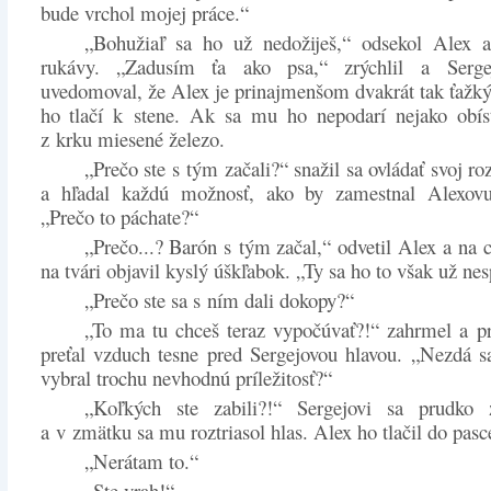
bude vrchol mojej práce.“
„Bohužiaľ sa ho už nedožiješ,“ odsekol Alex a
rukávy. „Zadusím ťa ako psa,“ zrýchlil a Serge
uvedomoval, že Alex je prinajmenšom dvakrát tak ťažký
ho tlačí k stene. Ak sa mu ho nepodarí nejako obís
z krku miesené železo.
„Prečo ste s tým začali?“ snažil sa ovládať svoj ro
a hľadal každú možnosť, ako by zamestnal Alexovu
„Prečo to páchate?“
„Prečo...? Barón s tým začal,“ odvetil Alex a na 
na tvári objavil kyslý úškľabok. „Ty sa ho to však už nes
„Prečo ste sa s ním dali dokopy?“
„To ma tu chceš teraz vypočúvať?!“ zahrmel a p
preťal vzduch tesne pred Sergejovou hlavou. „Nezdá sa 
vybral trochu nevhodnú príležitosť?“
„Koľkých ste zabili?!“ Sergejovi sa prudko z
a v zmätku sa mu roztriasol hlas. Alex ho tlačil do pasc
„Nerátam to.“
„Ste vrah!“