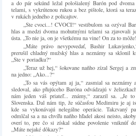
a do pár sekúnd ležal pološialený Barón pod dvom
telami, s vykrútenou rukou a bez pištole, ktorá sa tera
v rukách jedného z policajtov.
„Ste cvoci...! CVOCI!“ vestibulom sa ozýval Bar
hlas a medzi dvoma mohutnými telami sa zjavovali je
ústa. „To nie ja, on je všetkému na vine! On za to môže
„Máte právo nevypovedať, Bashir Lukavjenko
prerušil chladný mužský hlas a neznámy sa sklonil k
„Ste v poriadku?“
„Teraz už hej,“ šokovane naňho zízal Sergej a z
na jedno: „Ako...?“
„To sa vás opýtam aj ja,“ zasmial sa neznámy 
sledoval, ako pľujúceho Baróna odvádzajú v želiezka
nám jeden váš priateľ... známy,“ zarazil sa. „Je to
Slovenska. Dal nám tip, že súčasťou Medimiru je aj i
kde sa vykonávajú nelegálne operácie. Takzvaný pav
odmlčal sa a na chvíľu naňho hľadel akosi neisto, akoby
overí to, pre čo si získal súdne povolenie vniknúť 
„Máte nejaké dôkazy?“