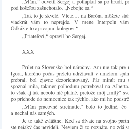
„Mám,“ odvetil Sergej a potľapkal sa po hrudi, 
pod košeľou zašuchotalo. „Nebojte sa.“
„Tak to je skvelé. Viete..., na Baróna môžete siah
viackrát vám to neprejde. V mene Interpolu vám
Odkážte to aj svojmu kolegovi.“
„Priateľovi,“ opravil ho Sergej.
XXX
Prílet na Slovensko bol náročný. Ani nie tak pre
Igora, ktorého počas preletu udržiavali v umelom spá
prebral, bol zjavne dezorientovaný. Pár minút mu 
spoznal mňa, takmer polhodinu potreboval na Alberta
to však aj tak nebolo nič platné, pretože môj „milý“ sv
po príchode do nemocnice tak rýchlo, ako mi ho podstrč
„Mám pracovné stretnutie,“ bolo to jediné, čo
a nechal nás samých.
Je to také zvláštne. Keď sa dívate na svojho partn
ste nejaký čas nevideli. Neviem či to poznáte, no zdá 