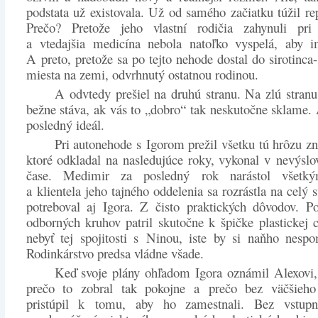
podstata už existovala. Už od samého začiatku túžil rep
Prečo? Pretože jeho vlastní rodičia zahynuli pri
a vtedajšia medicína nebola natoľko vyspelá, aby 
A preto, pretože sa po tejto nehode dostal do sirotinca
miesta na zemi, odvrhnutý ostatnou rodinou.
A odvtedy prešiel na druhú stranu. Na zlú stranu
bežne stáva, ak vás to „dobro“ tak neskutočne sklame.
posledný ideál.
Pri autonehode s Igorom prežil všetku tú hrôzu zn
ktoré odkladal na nasledujúce roky, vykonal v nevýsl
čase. Medimir za posledný rok narástol všetk
a klientela jeho tajného oddelenia sa rozrástla na celý 
potreboval aj Igora. Z čisto praktických dôvodov. P
odborných kruhov patril skutočne k špičke plastickej c
nebyť tej spojitosti s Ninou, iste by si naňho nesp
Rodinkárstvo predsa vládne všade.
Keď svoje plány ohľadom Igora oznámil Alexovi,
prečo to zobral tak pokojne a prečo bez väčšieho
pristúpil k tomu, aby ho zamestnali. Bez vstup