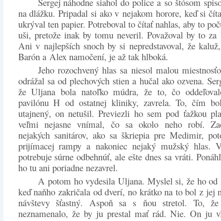
Sergej náhodne siahol do police a so štósom spiso
na dlážku. Pripadal si ako v nejakom horore, keď si číta
ukrýval ten papier. Potreboval to čítať nahlas, aby to poč
uši, pretože inak by tomu neveril. Považoval by to za 
Ani v najlepších snoch by si nepredstavoval, že kaluž,
Barón a Alex namočení, je až tak hlboká.
Jeho rozochvený hlas sa niesol malou miestnosť
odrážal sa od plechových stien a hučal ako ozvena. Serg
že Uljana bola natoľko múdra, že to, čo oddeľova
pavilónu H od ostatnej kliniky, zavrela. To, čím bo
utajnený, on netušil. Previezli ho sem pod ťažkou pl
veľmi nejasne vnímal, čo sa okolo neho robí. Zac
nejakých sanitárov, ako sa škriepia pre Medimir, po
prijímacej rampy a nakoniec nejaký mužský hlas. Vr
potrebuje súrne odbehnúť, ale ešte dnes sa vráti. Ponáhľ
ho tu ani poriadne nezavrel.
A potom ho vydesila Uljana. Myslel si, že ho od 
keď naňho zakričala od dverí, no krátko na to bol z jej
návštevy šťastný. Aspoň sa s ňou stretol. To, že 
neznamenalo, že by ju prestal mať rád. Nie. On ju v