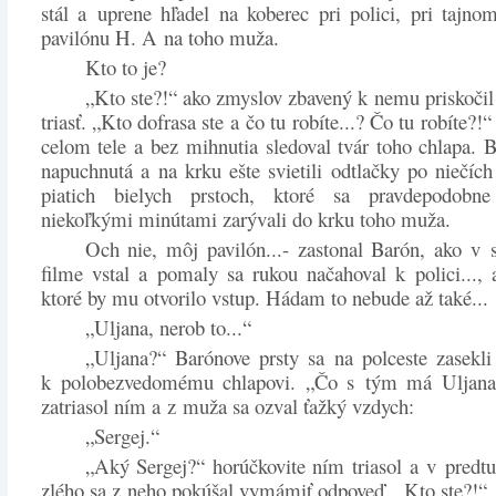
stál a uprene hľadel na koberec pri polici, pri tajn
pavilónu H. A na toho muža.
Kto to je?
„Kto ste?!“ ako zmyslov zbavený k nemu priskočil
triasť. „Kto dofrasa ste a čo tu robíte...? Čo tu robíte?!“ 
celom tele a bez mihnutia sledoval tvár toho chlapa. B
napuchnutá a na krku ešte svietili odtlačky po niečích
piatich bielych prstoch, ktoré sa pravdepodobn
niekoľkými minútami zarývali do krku toho muža.
Och nie, môj pavilón...- zastonal Barón, ako v
filme vstal a pomaly sa rukou načahoval k polici..., a
ktoré by mu otvorilo vstup. Hádam to nebude až také...
„Uljana, nerob to...“
„Uljana?“ Barónove prsty sa na polceste zasekli 
k polobezvedomému chlapovi. „Čo s tým má Uljana
zatriasol ním a z muža sa ozval ťažký vzdych:
„Sergej.“
„Aký Sergej?“ horúčkovite ním triasol a v predt
zlého sa z neho pokúšal vymámiť odpoveď. „Kto ste?!“