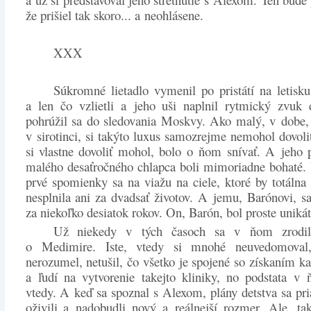
že prišiel tak skoro... a neohlásene.
XXX
Súkromné lietadlo vymenil po pristátí na letisku
a len čo vzlietli a jeho uši naplnil rytmický zvuk 
pohrúžil sa do sledovania Moskvy. Ako malý, v dobe, 
v sirotinci, si takýto luxus samozrejme nemohol dovoliť
si vlastne dovoliť mohol, bolo o ňom snívať. A jeho 
malého desaťročného chlapca boli mimoriadne bohaté.
prvé spomienky sa na viažu na ciele, ktoré by totálna 
nesplnila ani za dvadsať životov. A jemu, Barónovi, sa
za niekoľko desiatok rokov. On, Barón, bol proste unikát
Už niekedy v tých časoch sa v ňom zrodila
o Medimire. Iste, vtedy si mnohé neuvedomova
nerozumel, netušil, čo všetko je spojené so získaním ka
a ľudí na vytvorenie takejto kliniky, no podstata v
vtedy. A keď sa spoznal s Alexom, plány detstva sa pr
oživili a nadobudli nový a reálnejší rozmer. Ale, ta