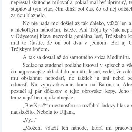
neprestal skutočne milovať a pokiaľ mal byť úprimný, te
stupňoval tým viac, čím dlhší bol čas, čo od nej odišie
za ňou blaznelo.
No nie nadarmo došiel až tak ďaleko, vďačí len 
a niekoľkým náhodám, isteže. Ani Trója by však nepa
v Odyseovej hlave nezrodila geniálna lesť, Trójskeho k
mal to šťastie, že on bol dva v jednom. Bol aj 
Trójskym koňom.
A tak sa dostal až do samotného srdca Medimiru.
Sediac na studenej podlahe listoval v spisoch a vš
čo najpresnejšie ukladal do pamäti. Jasné, vedel, že cel
mu obsiahnuť nepodarí, no taktiež ju ani nebol s
odniesť. Na vyprovokovanie honu na Baróna a Al
postačí aj pár dôkazov z tejto obrovskej kopy. Jeho
teraz nájsť tie najpikantnejšie.
„Bavíš sa?“ miestnosťou sa rozľahol ľadový hlas a
nadskočilo. Nebola to Uljana.
„Vy...“
„Môžem vďačiť len náhode, ktorá mi pracov