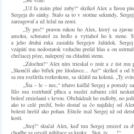
„Už ťa mám plné zuby!“ skríkol Alex a ľavou päs
Sergeja do sánky. Stalo sa to v stotine sekundy, Sergej
zareagovať a už ležal na zemi.
„Ty pes!“ pravou rukou ho Alex, ktorý sa zjavne
amoku, schmatol za hrdlo a vytiahol ho k stene. Si
a jeho druhá ruka zasiahla Sergejov žalúdok. Sergej
vzápätí mu nedostatok vzduchu preťal hlas a on ustrnu
chrčiacej póze, nalepený na chladnú stenu.
„Zdochni!“ Alex ním trieskal o múr a z úst mu pr
„Skončíš ako biftek pre hlodavce... Au!“ skríkol a od b
sa mu rozšírila rozkrokom, sa sklátil na kolená. „Ty svin
„Šia – le – nec,“ trhavo kašľal Sergej a pomaly sa
Išlo mu roztrhnúť pľúca a medzi zubami cítil neskut
bolesť zmiešanú s krvou. Obchádzali ho mdloby, no jed
ako to celé prežiť, bolo dostať sa čo najďalej od Ale
bolesti hrešil ako pohan. Ešteže mal Sergej už od detst
kosti.
„Stoj!“ skučal Alex, keď mu Sergej zmizol za d
chodbe sa ozvali náhliace sa kroky. „Stoj, ty .....!“