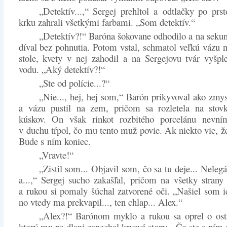
„Detektív...,“ Sergej prehltol a odtlačky po prs
krku zahrali všetkými farbami. „Som detektív.“
„Detektív?!“ Baróna šokovane odhodilo a na seku
díval bez pohnutia. Potom vstal, schmatol veľkú vázu
stole, kvety v nej zahodil a na Sergejovu tvár vyšpl
vodu. „Aký detektív?!“
„Ste od polície...?“
„Nie..., hej, hej som,“ Barón prikyvoval ako zmy
a vázu pustil na zem, pričom sa rozletela na stov
kúskov. On však rinkot rozbitého porcelánu nevním
v duchu tŕpol, čo mu tento muž povie. Ak niekto vie, že 
Bude s ním koniec.
„Vravte!“
„Zistil som... Objavil som, čo sa tu deje... Neleg
a...,“ Sergej sucho zakašľal, pričom na všetky strany
a rukou si pomaly šúchal zatvorené oči. „Našiel som 
no vtedy ma prekvapil..., ten chlap... Alex.“
„Alex?!“ Barónom myklo a rukou sa oprel o ostr
ktorý mu na dlani zanechal krvavé stopy. „Čo ste s ním s