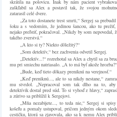
skrátila na polovicu. Inak by nám pacient vybrakova
zaškľabil sa Alex a postavil tak, že svojou mohutn
zatarasil celé dvere.
„Za toto dostanete trest smrti,“ Sergej sa prebudi
šoku a s vedomím, že jedinou šancou, ako tu prežiť,
nejako preľstiť, pokračoval. „Nikdy by som nepovedal, ž
takého zverstvá.“
„A kto si ty? Niekto dôležitý?“
„Som detektív,“ bez zachvenia odvetil Sergej.
„Detektív...!“ rozrehotal sa Alex a chytil sa za bru
mu pri smiechu natriasalo. „A to má byť akože hrozba?
„Bude, keď tieto dôkazy preniknú na verejnosť.“
„Keď preniknú..., ale to sa nikdy nestane,“ zamrač
mu stvrdol. „Nepracoval som tak dlho na to, ab
detektívik dostal pred súd. To si vyhoď z hlavy,“ zapra
a zúrivo sa priblížil k Sergejovi.
„Mňa nezabijete..., to teda nie,“ Sergej si spisy
košeľu a pomaly ustupoval, pričom jedným okom sledo
cestičku, ktorá sa zjavovala, ako sa k nemu Alex pribli