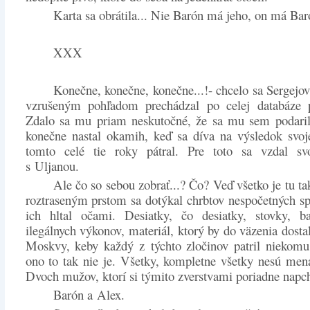
Karta sa obrátila... Nie Barón má jeho, on má Bar
XXX
Konečne, konečne, konečne...!- chcelo sa Sergejovi
vzrušeným pohľadom prechádzal po celej databáze 
Zdalo sa mu priam neskutočné, že sa mu sem podarilo
konečne nastal okamih, keď sa díva na výsledok svoj
tomto celé tie roky pátral. Pre toto sa vzdal sv
s Uljanou.
Ale čo so sebou zobrať...? Čo? Veď všetko je tu tak
roztraseným prstom sa dotýkal chrbtov nespočetných sp
ich hltal očami. Desiatky, čo desiatky, stovky, ba
ilegálnych výkonov, materiál, ktorý by do väzenia dosta
Moskvy, keby každý z týchto zločinov patril niekom
ono to tak nie je. Všetky, kompletne všetky nesú men
Dvoch mužov, ktorí si týmito zverstvami poriadne napch
Barón a Alex.