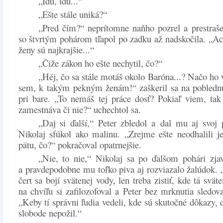
„Idú, idú...“
„Ešte stále uniká?“
„Pred čím?“ neprítomne naňho pozrel a prestraš
so štvrtým pohárom tľapol po zadku až nadskočila. „Ac
ženy sú najkrajšie...“
„Čiže zákon ho ešte nechytil, čo?“
„Héj, čo sa stále motáš okolo Baróna...? Načo ho v
sem, k takým pekným ženám!“ zaškeril sa na poblednu
pri bare. „To nemáš tej práce dosť? Pokiaľ viem, tak
zamestnáva či nie?“ uchechtol sa.
„Daj si ďalší,“ Peter zbledol a dal mu aj svoj 
Nikolaj sfúkol ako malinu. „Zrejme ešte neodhalili j
pätu, čo?“ pokračoval opatrnejšie.
„Nie, to nie,“ Nikolaj sa po ďalšom pohári zja
a pravdepodobne mu toľko piva aj rozviazalo žalúdok. „
čert sa bojí svätenej vody, len treba zistiť, kde tá svät
na chvíľu si zafilozofoval a Peter bez mrknutia sledova
„Keby tí správni ľudia vedeli, kde sú skutočné dôkazy, 
slobode nepožil.“