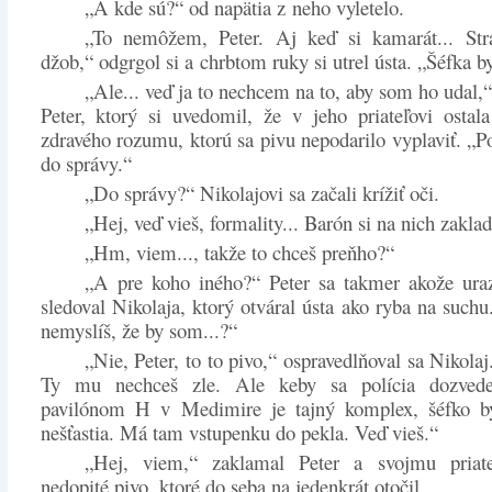
„A kde sú?“ od napätia z neho vyletelo.
„To nemôžem, Peter. Aj keď si kamarát... Str
džob,“ odgrgol si a chrbtom ruky si utrel ústa. „Šéfka by
„Ale... veď ja to nechcem na to, aby som ho udal,“
Peter, ktorý si uvedomil, že v jeho priateľovi ostala
zdravého rozumu, ktorú sa pivu nepodarilo vyplaviť. „P
do správy.“
„Do správy?“ Nikolajovi sa začali krížiť oči.
„Hej, veď vieš, formality... Barón si na nich zaklad
„Hm, viem..., takže to chceš preňho?“
„A pre koho iného?“ Peter sa takmer akože uraz
sledoval Nikolaja, ktorý otváral ústa ako ryba na such
nemyslíš, že by som...?“
„Nie, Peter, to to pivo,“ ospravedlňoval sa Nikolaj
Ty mu nechceš zle. Ale keby sa polícia dozvede
pavilónom H v Medimire je tajný komplex, šéfko b
nešťastia. Má tam vstupenku do pekla. Veď vieš.“
„Hej, viem,“ zaklamal Peter a svojmu priate
nedopité pivo, ktoré do seba na jedenkrát otočil.