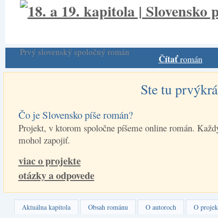
Prvý slovenský spoločný román
Čítať
román
Ste tu prvýkrá
Čo je Slovensko píše román?
Projekt, v ktorom spoločne píšeme online román. Každý
mohol zapojiť.
viac o projekte
otázky a odpovede
Aktuálna kapitola
Obsah románu
O autoroch
O projek