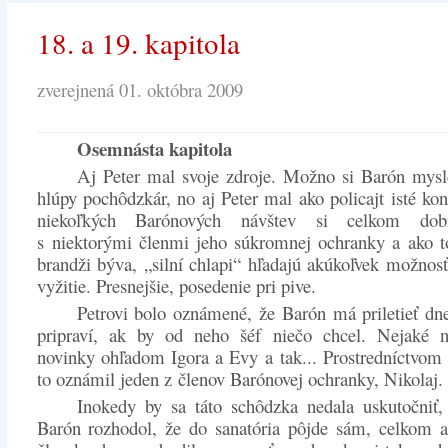
18. a 19. kapitola
zverejnená 01. októbra 2009
Osemnásta kapitola
Aj Peter mal svoje zdroje. Možno si Barón mysle
hlúpy pochôdzkár, no aj Peter mal ako policajt isté kon
niekoľkých Barónových návštev si celkom dob
s niektorými členmi jeho súkromnej ochranky a ako t
brandži býva, „silní chlapi“ hľadajú akúkoľvek možnosť
vyžitie. Presnejšie, posedenie pri pive.
Petrovi bolo oznámené, že Barón má priletieť dn
pripraví, ak by od neho šéf niečo chcel. Nejaké n
novinky ohľadom Igora a Evy a tak... Prostredníctvom
to oznámil jeden z členov Barónovej ochranky, Nikolaj.
Inokedy by sa táto schôdzka nedala uskutočniť,
Barón rozhodol, že do sanatória pôjde sám, celkom a