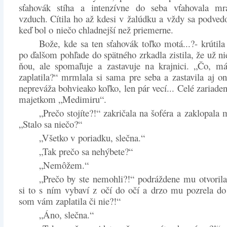
sťahovák stíha a intenzívne do seba vťahovala mr
vzduch. Cítila ho až kdesi v žalúdku a vždy sa podvedo
keď bol o niečo chladnejší než priemerne.
Bože, kde sa ten sťahovák toľko motá...?- krútila
po ďalšom pohľade do spätného zrkadla zistila, že už ni
ňou, ale spomaľuje a zastavuje na krajnici. „Čo, 
zaplatila?“ mrmlala si sama pre seba a zastavila aj o
nepreváža bohvieako koľko, len pár vecí... Celé zariaden
majetkom „Medimiru“.
„Prečo stojíte?!“ zakričala na šoféra a zaklopala 
„Stalo sa niečo?“
„Všetko v poriadku, slečna.“
„Tak prečo sa nehýbete?“
„Nemôžem.“
„Prečo by ste nemohli?!“ podráždene mu otvorila
si to s ním vybaví z očí do očí a drzo mu pozrela do
som vám zaplatila či nie?!“
„Áno, slečna.“