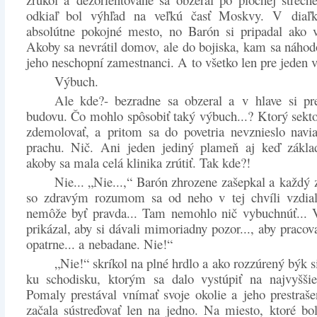
odkiaľ bol výhľad na veľkú časť Moskvy. V diaľk
absolútne pokojné mesto, no Barón si pripadal ako 
Akoby sa nevrátil domov, ale do bojiska, kam sa náhodo
jeho neschopní zamestnanci. A to všetko len pre jeden 
Výbuch.
Ale kde?- bezradne sa obzeral a v hlave si pre
budovu. Čo mohlo spôsobiť taký výbuch...? Ktorý sekt
zdemolovať, a pritom sa do povetria nevznieslo navi
prachu. Nič. Ani jeden jediný plameň aj keď základ
akoby sa mala celá klinika zrútiť. Tak kde?!
Nie... „Nie...,“ Barón zhrozene zašepkal a každý
so zdravým rozumom sa od neho v tej chvíli vzdiali
nemôže byť pravda... Tam nemohlo nič vybuchnúť...
prikázal, aby si dávali mimoriadny pozor..., aby pracov
opatrne... a nebadane. Nie!“
„Nie!“ skríkol na plné hrdlo a ako rozzúrený býk s
ku schodisku, ktorým sa dalo vystúpiť na najvyššie
Pomaly prestával vnímať svoje okolie a jeho prestraš
začala sústreďovať len na jedno. Na miesto, ktoré b