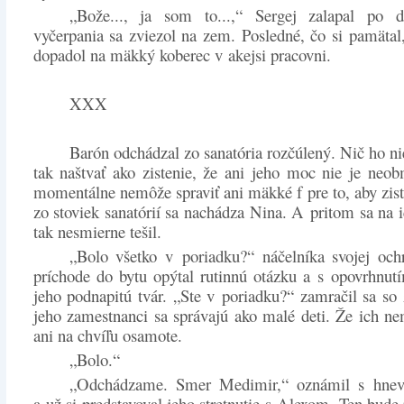
„Bože..., ja som to...,“ Sergej zalapal po
vyčerpania sa zviezol na zem. Posledné, čo si pamätal,
dopadol na mäkký koberec v akejsi pracovni.
XXX
Barón odchádzal zo sanatória rozčúlený. Nič ho ni
tak naštvať ako zistenie, že ani jeho moc nie je neo
momentálne nemôže spraviť ani mäkké f pre to, aby zist
zo stoviek sanatórií sa nachádza Nina. A pritom sa na i
tak nesmierne tešil.
„Bolo všetko v poriadku?“ náčelníka svojej och
príchode do bytu opýtal rutinnú otázku a s opovrhnutí
jeho podnapitú tvár. „Ste v poriadku?“ zamračil sa so 
jeho zamestnanci sa správajú ako malé deti. Že ich n
ani na chvíľu osamote.
„Bolo.“
„Odchádzame. Smer Medimir,“ oznámil s hne
a už si predstavoval jeho stretnutie s Alexom. Ten bude