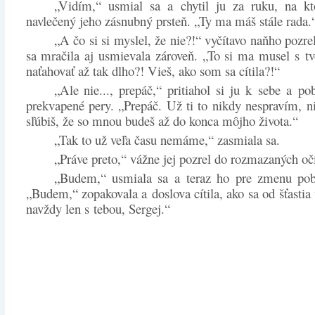
„Vidím,“ usmial sa a chytil ju za ruku, na 
navlečený jeho zásnubný prsteň. „Ty ma máš stále rada.
„A čo si si myslel, že nie?!“ vyčítavo naňho pozre
sa mračila aj usmievala zároveň. „To si ma musel s t
naťahovať až tak dlho?! Vieš, ako som sa cítila?!“
„Ale nie..., prepáč,“ pritiahol si ju k sebe a po
prekvapené pery. „Prepáč. Už ti to nikdy nespravím, 
sľúbiš, že so mnou budeš až do konca môjho života.“
„Tak to už veľa času nemáme,“ zasmiala sa.
„Práve preto,“ vážne jej pozrel do rozmazaných oč
„Budem,“ usmiala sa a teraz ho pre zmenu pob
„Budem,“ zopakovala a doslova cítila, ako sa od šťastia
navždy len s tebou, Sergej.“