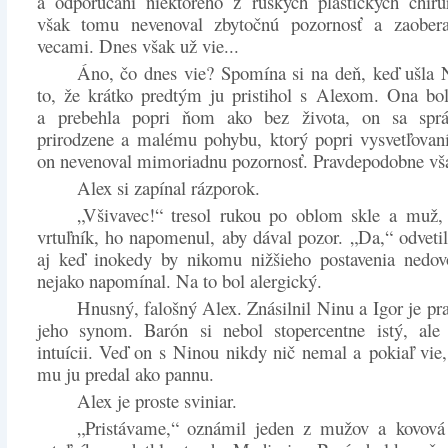
a odporúčaní niektorého z ruských plastických chiru
však tomu nevenoval zbytočnú pozornosť a zaober
vecami. Dnes však už vie...
Áno, čo dnes vie? Spomína si na deň, keď ušla 
to, že krátko predtým ju pristihol s Alexom. Ona bo
a prebehla popri ňom ako bez života, on sa spr
prirodzene a malému pohybu, ktorý popri vysvetľovan
on nevenoval mimoriadnu pozornosť. Pravdepodobne vš
Alex si zapínal rázporok.
„Všivavec!“ tresol rukou po oblom skle a muž, 
vrtuľník, ho napomenul, aby dával pozor. „Da,“ odvet
aj keď inokedy by nikomu nižšieho postavenia nedovo
nejako napomínal. Na to bol alergický.
Hnusný, falošný Alex. Znásilnil Ninu a Igor je p
jeho synom. Barón si nebol stopercentne istý, ale v
intuícii. Veď on s Ninou nikdy nič nemal a pokiaľ vie, 
mu ju predal ako pannu.
Alex je proste sviniar.
„Pristávame,“ oznámil jeden z mužov a kovová 