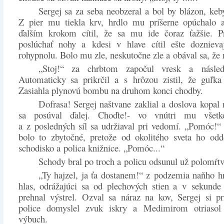
Sergej sa za seba neobzeral a bol by blázon, keby
Z pier mu tiekla krv, hrdlo mu príšerne opúchalo
ďalším krokom cítil, že sa mu ide čoraz ťažšie. Pr
poslúchať nohy a kdesi v hlave cítil ešte doznieva
rohypnolu. Bolo mu zle, neskutočne zle a obával sa, že 
„Stoj!“ za chrbtom započul vresk a násled
Automaticky sa prikrčil a s hrôzou zistil, že guľka
Zasiahla plynovú bombu na druhom konci chodby.
Dofrasa! Sergej naštvane zaklial a doslova kopal
sa posúval ďalej. Choďte!- vo vnútri mu všetko
a z posledných síl sa udržiaval pri vedomí. „Pomóc!“ 
bolo to zbytočné, pretože od okolitého sveta ho odd
schodisko a polica knižnice. „Pomóc...“
Schody bral po troch a policu odsunul už polomŕtv
„Ty hajzel, ja ťa dostanem!“ z podzemia naňho 
hlas, odrážajúci sa od plechových stien a v sekunde
prehnal výstrel. Ozval sa náraz na kov, Sergej si pr
police domyslel zvuk iskry a Medimirom otriasol
výbuch.