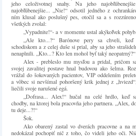
jeho celoživotnej snahy. Na jeho najobľúbenejšie
najobľúbenejšie... „Nie!“ odsotil jedného z ochrankár
ním klusal ako poslušný pes, otočil sa a s rozzúren
všetkých zvolal:
„Vypadnite!“- a v momente ustal akýkoľvek pohyb
„Ale kto...?“ Barónove pery sa chveli, keď
schodiskom a z celej duše si prial, aby sa jeho strašide
nenaplnili. „Kto...? Kto len mohol byť taký neopatrný?“
Alex - prebleslo mu mysľou a pridal, pričom sa
svojej zavalitej postave hnal budovou ako šelma. Roz
vrážal do šokovaných pacientov, VIP oddelením prelet
a vôbec si nevšímal pohoršený krik jednej z „hviezd“,
liečili svoje narušené egá.
„Dofrasa... Alex!“ hučal na celé hrdlo, keď s
chodby, na ktorej bola pracovňa jeho partnera. „Alex, d
tu deje...?!“
Šok.
Ako obarený zastal vo dverách pracovne a na 
nedokázal pochopiť nič z toho, čo videli jeho oči. Ni