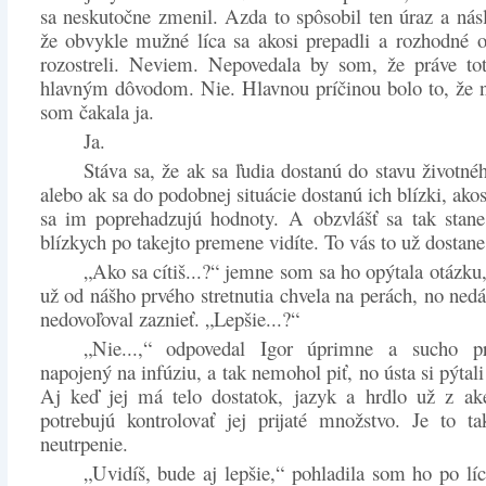
sa neskutočne zmenil. Azda to spôsobil ten úraz a ná
že obvykle mužné líca sa akosi prepadli a rozhodné 
rozostreli. Neviem. Nepovedala by som, že práve to
hlavným dôvodom. Nie. Hlavnou príčinou bolo to, že 
som čakala ja.
Ja.
Stáva sa, že ak sa ľudia dostanú do stavu životné
alebo ak sa do podobnej situácie dostanú ich blízki, ako
sa im poprehadzujú hodnoty. A obzvlášť sa tak stane
blízkych po takejto premene vidíte. To vás to už dostane
„Ako sa cítiš...?“ jemne som sa ho opýtala otázku,
už od nášho prvého stretnutia chvela na perách, no nedá
nedovoľoval zaznieť. „Lepšie...?“
„Nie...,“ odpovedal Igor úprimne a sucho pr
napojený na infúziu, a tak nemohol piť, no ústa si pýtali
Aj keď jej má telo dostatok, jazyk a hrdlo už z ak
potrebujú kontrolovať jej prijaté množstvo. Je to ta
neutrpenie.
„Uvidíš, bude aj lepšie,“ pohladila som ho po lí