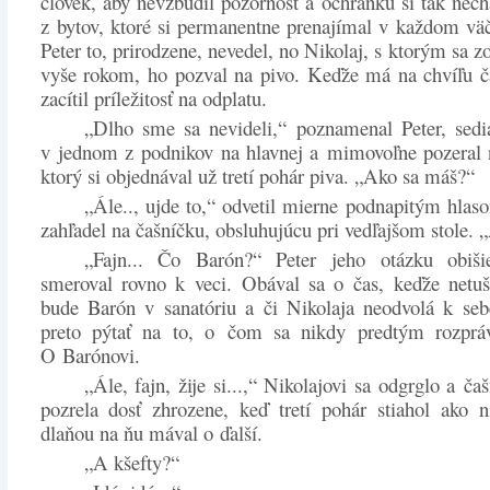
človek, aby nevzbudil pozornosť a ochranku si tak nec
z bytov, ktoré si permanentne prenajímal v každom v
Peter to, prirodzene, nevedel, no Nikolaj, s ktorým sa 
vyše rokom, ho pozval na pivo. Keďže má na chvíľu ča
zacítil príležitosť na odplatu.
„Dlho sme sa nevideli,“ poznamenal Peter, sedia
v jednom z podnikov na hlavnej a mimovoľne pozeral 
ktorý si objednával už tretí pohár piva. „Ako sa máš?“
„Ále.., ujde to,“ odvetil mierne podnapitým hlas
zahľadel na čašníčku, obsluhujúcu pri vedľajšom stole. 
„Fajn... Čo Barón?“ Peter jeho otázku obiši
smeroval rovno k veci. Obával sa o čas, keďže netuš
bude Barón v sanatóriu a či Nikolaja neodvolá k seb
preto pýtať na to, o čom sa nikdy predtým rozpráv
O Barónovi.
„Ále, fajn, žije si...,“ Nikolajovi sa odgrglo a č
pozrela dosť zhrozene, keď tretí pohár stiahol ako 
dlaňou na ňu mával o ďalší.
„A kšefty?“