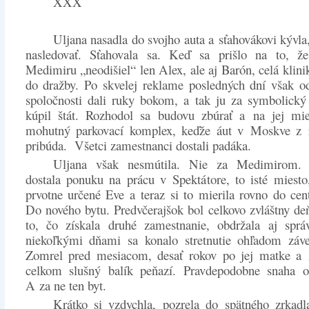
XXX
Uljana nasadla do svojho auta a sťahovákovi kývla
nasledovať. Sťahovala sa. Keď sa prišlo na to, ž
Medimiru „neodišiel“ len Alex, ale aj Barón, celá klini
do dražby. Po skvelej reklame posledných dní však o
spoločnosti dali ruky bokom, a tak ju za symbolický
kúpil štát. Rozhodol sa budovu zbúrať a na jej mies
mohutný parkovací komplex, keďže áut v Moskve z 
pribúda. Všetci zamestnanci dostali padáka.
Uljana však nesmútila. Nie za Medimirom. 
dostala ponuku na prácu v Spektátore, to isté miesto
prvotne určené Eve a teraz si to mierila rovno do ce
Do nového bytu. Predvčerajšok bol celkovo zvláštny de
to, čo získala druhé zamestnanie, obdržala aj sprá
niekoľkými dňami sa konalo stretnutie ohľadom závet
Zomrel pred mesiacom, desať rokov po jej matke a z
celkom slušný balík peňazí. Pravdepodobne snaha o
A za ne ten byt.
Krátko si vzdychla, pozrela do spätného zrkadl