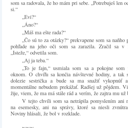
som sa radovala, že ho mám pri sebe. „Potrebuješ len o
si.“
„Evi?“
„Áno?“
„Máš ma ešte rada?“
„Čo sú to za otázky?“ prekvapene som sa naňho p
pohľade na jeho oči som sa zarazila. Zračil sa v n
„Isteže,“ odvetila som.
„Aj ja teba.“
„To je fajn,“ usmiala som sa a pokojne som 
oknom. O chvíľu sa končia návštevné hodiny, a tak 
dolezie sestrička a bude sa ma snažiť vykopnúť a
momentálne nebudem prekážať. Radšej už pôjdem. Vi
žije, viem, že ma má stále rád a verím, že zajtra mu už 
V tejto chvíli som sa netrápila pomyslením ani n
na esemesky, ani na správy, ktoré sa niesli zvnútr
Noviny hlásali, že bol v rozklade.