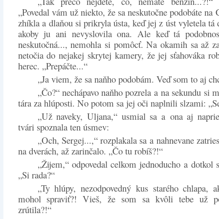
„Tak prečo nejdete, čo, nemáte benzín...?!“ 
„Povedal vám už niekto, že sa neskutočne podobáte na
zhíkla a dlaňou si prikryla ústa, keď jej z úst vyletela tá
akoby ju ani nevyslovila ona. Ale keď tá podobnos
neskutočná..., nemohla si pomôcť. Na okamih sa až za
netočia do nejakej skrytej kamery, že jej sťahováka rob
herec. „Prepáčte...“
„Ja viem, že sa naňho podobám. Veď som to aj chc
„Čo?“ nechápavo naňho pozrela a na sekundu si my
tára za hlúposti. No potom sa jej oči naplnili slzami: „Se
„Už naveky, Uljana,“ usmial sa a ona aj napri
tvári spoznala ten úsmev:
„Och, Sergej...,“ rozplakala sa a nahnevane zatrie
na dverách, až zarinčalo. „Čo tu robíš?!“
„Žijem,“ odpovedal celkom jednoducho a dotkol sa
„Si rada?“
„Ty hlúpy, nezodpovedný kus starého chlapa, a
mohol spraviť?! Vieš, že som sa kvôli tebe už p
zrútila?!“