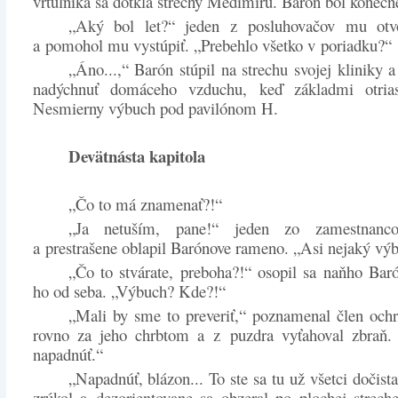
vrtuľníka sa dotkla strechy Medimiru. Barón bol koneč
„Aký bol let?“ jeden z posluhovačov mu otvo
a pomohol mu vystúpiť. „Prebehlo všetko v poriadku?“
„Áno...,“ Barón stúpil na strechu svojej kliniky a
nadýchnuť domáceho vzduchu, keď základmi otria
Nesmierny výbuch pod pavilónom H.
Devätnásta kapitola
„Čo to má znamenať?!“
„Ja netuším, pane!“ jeden zo zamestnanco
a prestrašene oblapil Barónove rameno. „Asi nejaký vý
„Čo to stvárate, preboha?!“ osopil sa naňho Baró
ho od seba. „Výbuch? Kde?!“
„Mali by sme to preveriť,“ poznamenal člen ochr
rovno za jeho chrbtom a z puzdra vyťahoval zbraň.
napadnúť.“
„Napadnúť, blázon... To ste sa tu už všetci dočist
zrúkol a dezorientovane sa obzeral po plochej strec