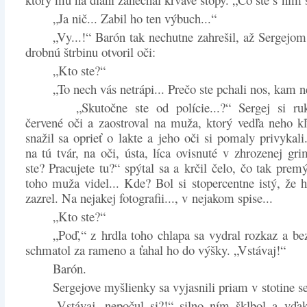
„Ja nič... Zabil ho ten výbuch...“
„Vy...!“ Barón tak nechutne zahrešil, až Sergejo
drobnú štrbinu otvoril oči:
„Kto ste?“
„To nech vás netrápi... Prečo ste pchali nos, kam 
„Skutočne ste od polície...?“ Sergej si ru
červené oči a zaostroval na muža, ktorý vedľa neho kľ
snažil sa oprieť o lakte a jeho oči si pomaly privykali
na tú tvár, na oči, ústa, líca ovisnuté v zhrozenej gri
ste? Pracujete tu?“ spýtal sa a krčil čelo, čo tak prem
toho muža videl... Kde? Bol si stopercentne istý, že 
zazrel. Na nejakej fotografii..., v nejakom spise...
„Kto ste?“
„Poď,“ z hrdla toho chlapa sa vydral rozkaz a be
schmatol za rameno a ťahal ho do výšky. „Vstávaj!“
Barón.
Sergejove myšlienky sa vyjasnili priam v stotine s
„Vstávaj, nepočul si?!“ silno ním šklbol a vďa