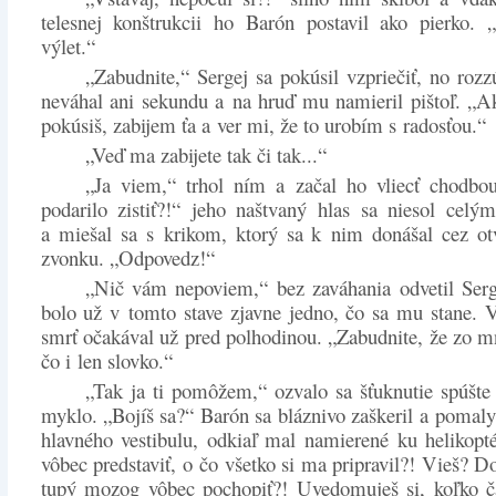
telesnej konštrukcii ho Barón postavil ako pierko. 
výlet.“
„Zabudnite,“ Sergej sa pokúsil vzpriečiť, no roz
neváhal ani sekundu a na hruď mu namieril pištoľ. „A
pokúsiš, zabijem ťa a ver mi, že to urobím s radosťou.“
„Veď ma zabijete tak či tak...“
„Ja viem,“ trhol ním a začal ho vliecť chodbou
podarilo zistiť?!“ jeho naštvaný hlas sa niesol celý
a miešal sa s krikom, ktorý sa k nim donášal cez ot
zvonku. „Odpovedz!“
„Nič vám nepoviem,“ bez zaváhania odvetil Serg
bolo už v tomto stave zjavne jedno, čo sa mu stane. 
smrť očakával už pred polhodinou. „Zabudnite, že zo m
čo i len slovko.“
„Tak ja ti pomôžem,“ ozvalo sa šťuknutie spúšt
myklo. „Bojíš sa?“ Barón sa bláznivo zaškeril a pomaly 
hlavného vestibulu, odkiaľ mal namierené ku helikopté
vôbec predstaviť, o čo všetko si ma pripravil?! Vieš? D
tupý mozog vôbec pochopiť?! Uvedomuješ si, koľko č