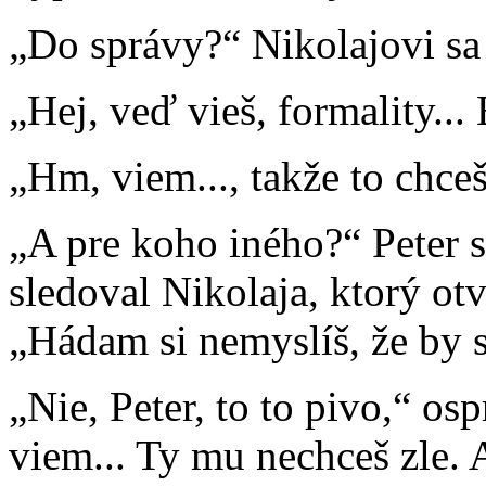
„Do správy?“ Nikolajovi sa z
„Hej, veď vieš, formality...
„Hm, viem..., takže to chce
„A pre koho iného?“ Peter s
sledoval Nikolaja, ktorý otv
„Hádam si nemyslíš, že by 
„Nie, Peter, to to pivo,“ os
viem... Ty mu nechceš zle. 