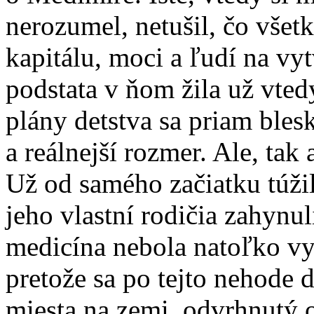
nerozumel, netušil, čo všet
kapitálu, moci a ľudí na vyt
podstata v ňom žila už vted
plány detstva sa priam bles
a reálnejší rozmer. Ale, tak
Už od samého začiatku túžil
jeho vlastní rodičia zahynul
medicína nebola natoľko vy
pretože sa po tejto nehode d
miesta na zemi, odvrhnutý 