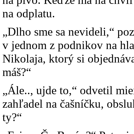
na odplatu.
„Dlho sme sa nevideli,“ pozn
v jednom z podnikov na hl
Nikolaja, ktorý si objednáva
máš?“
„Ále.., ujde to,“ odvetil m
zahľadel na čašníčku, obslu
ty?“