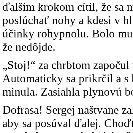
ďalším krokom cítil, že sa m
poslúchať nohy a kdesi v hl
účinky rohypnolu. Bolo mu z
že nedôjde.
„Stoj!“ za chrbtom započul 
Automaticky sa prikrčil a s 
minula. Zasiahla plynovú 
Dofrasa! Sergej naštvane za
aby sa posúval ďalej. Choď