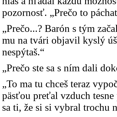
hlas a hľadal každú možnos
pozornosť. „Prečo to pácha
„Prečo...? Barón s tým začal
mu na tvári objavil kyslý ú
nespýtaš.“
„Prečo ste sa s ním dali do
„To ma tu chceš teraz vypo
päsťou preťal vzduch tesne
sa ti, že si si vybral trochu