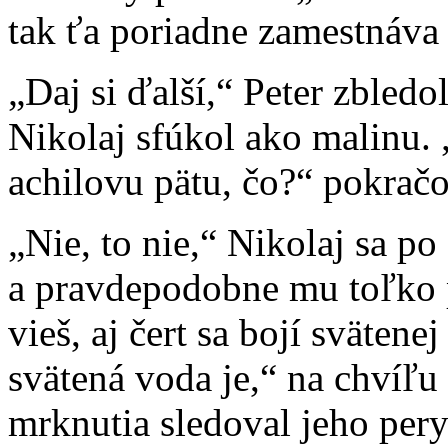
tak ťa poriadne zamestnáva 
„Daj si ďalší,“ Peter zbledo
Nikolaj sfúkol ako malinu. 
achilovu pätu, čo?“ pokračo
„Nie, to nie,“ Nikolaj sa p
a pravdepodobne mu toľko p
vieš, aj čert sa bojí svätenej
svätená voda je,“ na chvíľu 
mrknutia sledoval jeho pery