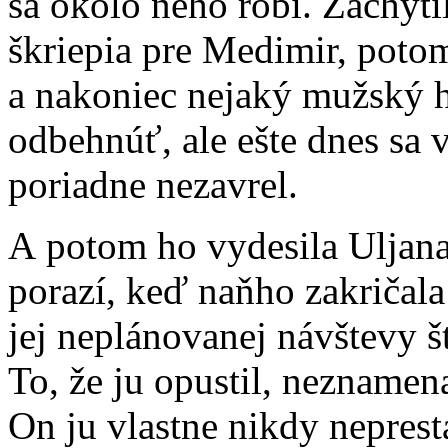
sa okolo neho robí. Zachyti
škriepia pre Medimir, poto
a nakoniec nejaký mužský hl
odbehnúť, ale ešte dnes sa v
poriadne nezavrel.
A potom ho vydesila Uljana
porazí, keď naňho zakričala 
jej neplánovanej návštevy šť
To, že ju opustil, neznamena
On ju vlastne nikdy neprest