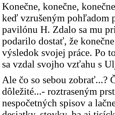
Konečne, konečne, konečne..
keď vzrušeným pohľadom pr
pavilónu H. Zdalo sa mu pr
podarilo dostať, že konečne
výsledok svojej práce. Po to
sa vzdal svojho vzťahu s Ul
Ale čo so sebou zobrať...? 
dôležité...- roztraseným pr
nespočetných spisov a lačne
desiatky, stovky, ba aj tisí