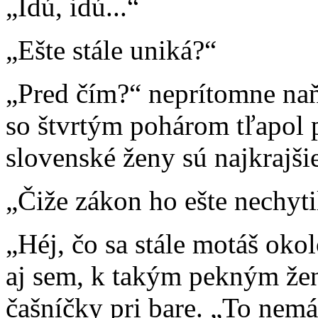
„Idú, idú...“
„Ešte stále uniká?“
„Pred čím?“ neprítomne naň
so štvrtým pohárom tľapol 
slovenské ženy sú najkrajšie
„Čiže zákon ho ešte nechyti
„Héj, čo sa stále motáš okol
aj sem, k takým pekným žen
čašníčky pri bare. „To nemá