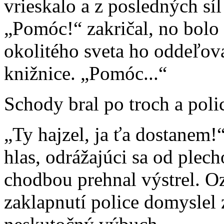
vrieskalo a z posledných síl
„Pomóc!“ zakričal, no bolo 
okolitého sveta ho oddeľova
knižnice. „Pomóc...“
Schody bral po troch a poli
„Ty hajzel, ja ťa dostanem
hlas, odrážajúci sa od plec
chodbou prehnal výstrel. Ozv
zaklapnutí police domyslel