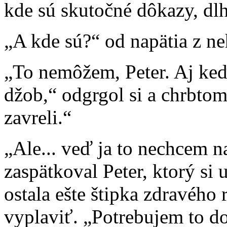
kde sú skutočné dôkazy, dlh
„A kde sú?“ od napätia z ne
„To nemôžem, Peter. Aj keď 
džob,“ odgrgol si a chrbtom 
zavreli.“
„Ale... veď ja to nechcem n
zaspätkoval Peter, ktorý si 
ostala ešte štipka zdravého
vyplaviť. „Potrebujem to do