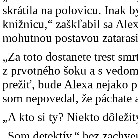
skrátila na polovicu. Inak 
knižnicu,“ zaškľabil sa Alex
mohutnou postavou zatarasil
„Za toto dostanete trest smr
z prvotného šoku a s vedom
prežiť, bude Alexa nejako p
som nepovedal, že páchate a
„A kto si ty? Niekto dôležit
„Som detektív,“ bez zachven