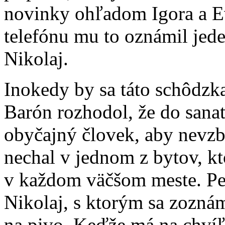
novinky ohľadom Igora a Ev
telefónu mu to oznámil jed
Nikolaj.
Inokedy by sa táto schôdzka
Barón rozhodol, že do sana
obyčajný človek, aby nevzb
nechal v jednom z bytov, kt
v každom väčšom meste. Pet
Nikolaj, s ktorým sa zozná
na pivo. Keďže má na chvíľu 