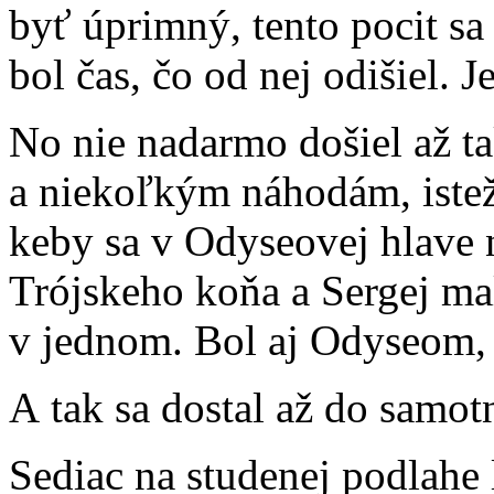
byť úprimný, tento pocit sa
bol čas, čo od nej odišiel. 
No nie nadarmo došiel až t
a niekoľkým náhodám, istež
keby sa v Odyseovej hlave n
Trójskeho koňa a Sergej mal
v jednom. Bol aj Odyseom,
A tak sa dostal až do samo
Sediac na studenej podlahe l