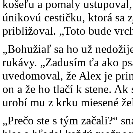
košeľu a pomaly ustupoval
únikovú cestičku, ktorá sa 
približoval. „Toto bude vrc
„Bohužiaľ sa ho už nedožije
rukávy. „Zadusím ťa ako psa,
uvedomoval, že Alex je pri
on a že ho tlačí k stene. Ak
urobí mu z krku miesené že
„Prečo ste s tým začali?“ sn