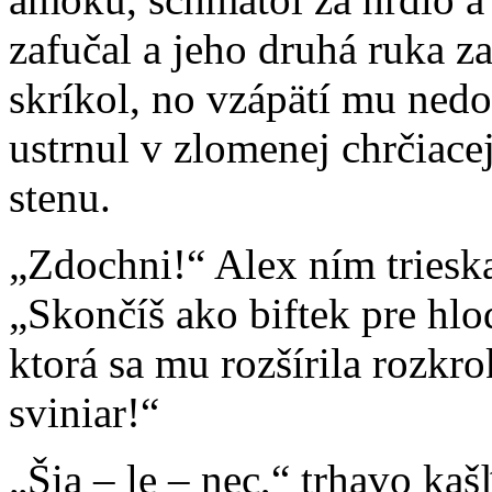
zafučal a jeho druhá ruka z
skríkol, no vzápätí mu nedo
ustrnul v zlomenej chrčiace
stenu.
„Zdochni!“ Alex ním trieska
„Skončíš ako biftek pre hlod
ktorá sa mu rozšírila rozkro
sviniar!“
„Šia – le – nec,“ trhavo kaš