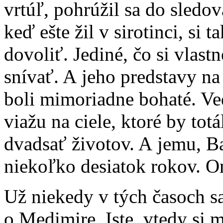
vrtúľ, pohrúžil sa do sled
keď ešte žil v sirotinci, s
dovoliť. Jediné, čo si vlas
snívať. A jeho predstavy n
boli mimoriadne bohaté. Ve
viažu na ciele, ktoré by tot
dvadsať životov. A jemu, Ba
niekoľko desiatok rokov. On
Už niekedy v tých časoch s
o Medimire. Iste, vtedy s