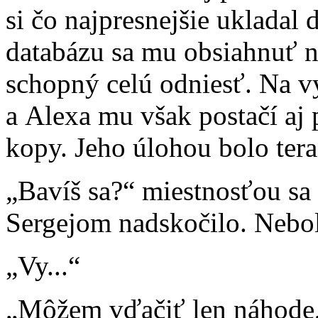
si čo najpresnejšie ukladal 
databázu sa mu obsiahnuť ne
schopný celú odniesť. Na 
a Alexa mu však postačí aj 
kopy. Jeho úlohou bolo teraz
„Bavíš sa?“ miestnosťou sa 
Sergejom nadskočilo. Nebol
„Vy...“
„Môžem vďačiť len náhode,