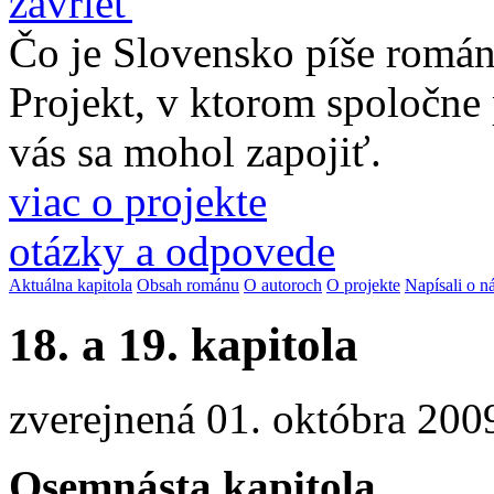
zavrieť
Čo je Slovensko píše romá
Projekt, v ktorom spoločne
vás sa mohol zapojiť.
viac o projekte
otázky a odpovede
Aktuálna kapitola
Obsah románu
O autoroch
O projekte
Napísali o n
18. a 19. kapitola
zverejnená 01. októbra 200
Osemnásta kapitola