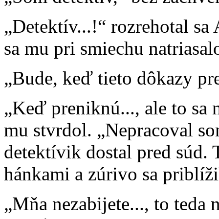
„Detektív...!“ rozrehotal sa 
sa mu pri smiechu natriasal
„Bude, keď tieto dôkazy pr
„Keď preniknú..., ale to sa 
mu stvrdol. „Nepracoval so
detektívik dostal pred súd. 
hánkami a zúrivo sa priblíži
„Mňa nezabijete..., to teda n