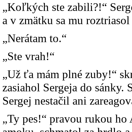
„Koľkých ste zabili?!“ Serg
a v zmätku sa mu roztriasol 
„Nerátam to.“
„Ste vrah!“
„Už ťa mám plné zuby!“ skr
zasiahol Sergeja do sánky. S
Sergej nestačil ani zareagov
„Ty pes!“ pravou rukou ho A
amoku, schmatol za hrdlo a 