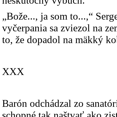
neskutočný výbuch.
„Bože..., ja som to...,“ Ser
vyčerpania sa zviezol na ze
to, že dopadol na mäkký kob
XXX
Barón odchádzal zo sanatóri
schopné tak naštvať ako zist