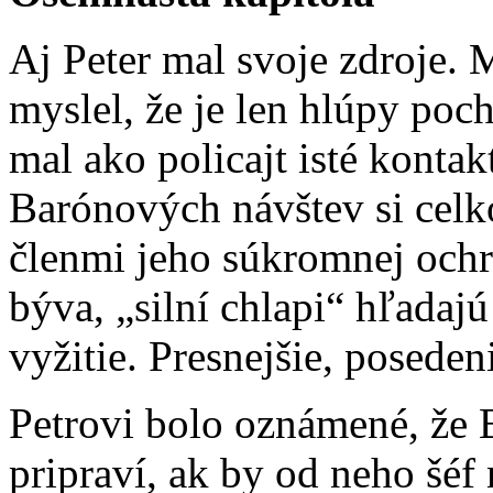
Aj Peter mal svoje zdroje.
myslel, že je len hlúpy poch
mal ako policajt isté konta
Barónových návštev si celk
členmi jeho súkromnej ochra
býva, „silní chlapi“ hľada
vyžitie. Presnejšie, posedeni
Petrovi bolo oznámené, že B
pripraví, ak by od neho šéf