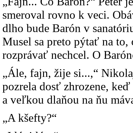
„Fajn... Čo Barón?“ Peter je
smeroval rovno k veci. Obáv
dlho bude Barón v sanatóriu
Musel sa preto pýtať na to
rozprávať nechcel. O Barón
„Ále, fajn, žije si...,“ Niko
pozrela dosť zhrozene, keď t
a veľkou dlaňou na ňu máva
„A kšefty?“