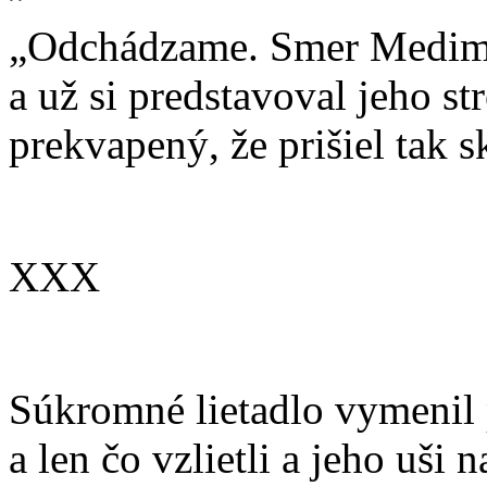
„Odchádzame. Smer Medimir
a už si predstavoval jeho s
prekvapený, že prišiel tak s
XXX
Súkromné lietadlo vymenil p
a len čo vzlietli a jeho uši