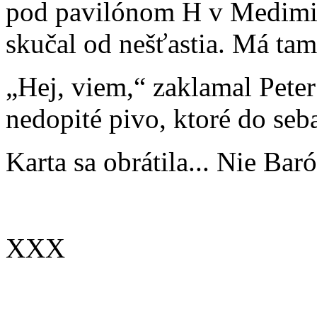
pod pavilónom H v Medimir
skučal od nešťastia. Má tam
„Hej, viem,“ zaklamal Peter
nedopité pivo, ktoré do seba
Karta sa obrátila... Nie Ba
XXX