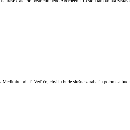
na trase ďalej do postriebreného Aberdeenu. Cestou tam krátka zastáv
v Medimire prijať. Veď čo, chvíľu bude slušne zarábať a potom sa bude 