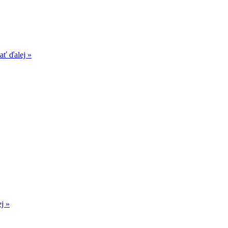
tať ďalej »
ej »