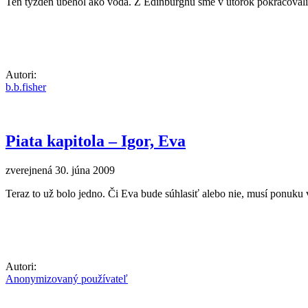
Ten týždeň ubehol ako voda. Z Edinburghu sme v utorok pokračovali 
Autori:
b.b.fisher
Piata kapitola – Igor, Eva
zverejnená 30. júna 2009
Teraz to už bolo jedno. Či Eva bude súhlasiť alebo nie, musí ponuku 
Autori:
Anonymizovaný používateľ