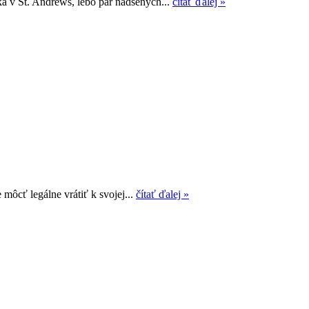
ka v St. Andrews, lebo pár nadšených...
čítať ďalej »
môcť legálne vrátiť k svojej...
čítať ďalej »