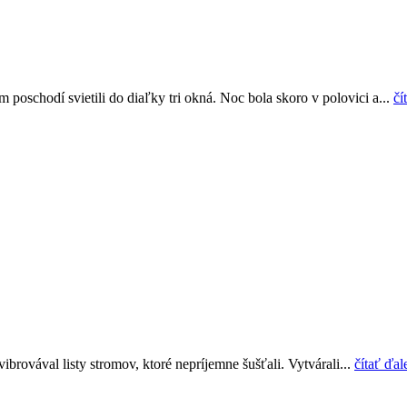
 poschodí svietili do diaľky tri okná. Noc bola skoro v polovici a...
čí
brovával listy stromov, ktoré nepríjemne šušťali. Vytvárali...
čítať ďal