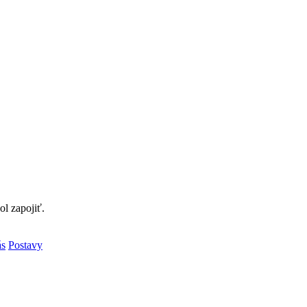
l zapojiť.
ás
Postavy