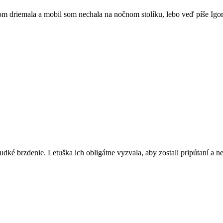
m driemala a mobil som nechala na nočnom stolíku, lebo veď píše Igor,
rudké brzdenie. Letuška ich obligátne vyzvala, aby zostali pripútaní a ne