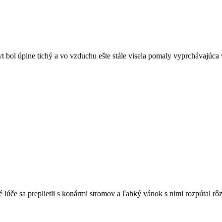
yt bol úplne tichý a vo vzduchu ešte stále visela pomaly vyprchávajúca
lúče sa preplietli s konármi stromov a ľahký vánok s nimi rozpútal rôz