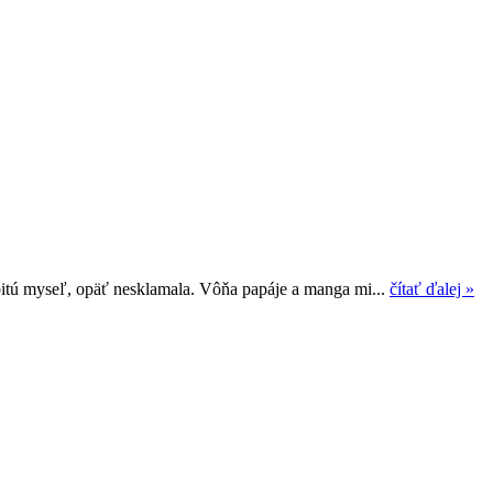
itú myseľ, opäť nesklamala. Vôňa papáje a manga mi...
čítať ďalej »