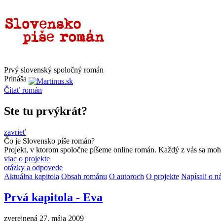
Prvý slovenský spoločný román
Prináša
Čítať
román
Ste tu prvýkrát?
zavrieť
Čo je Slovensko píše román?
Projekt, v ktorom spoločne píšeme online román. Každý z vás sa moho
viac o projekte
otázky a odpovede
Aktuálna kapitola
Obsah románu
O autoroch
O projekte
Napísali o n
Prvá kapitola - Eva
zverejnená 27. mája 2009