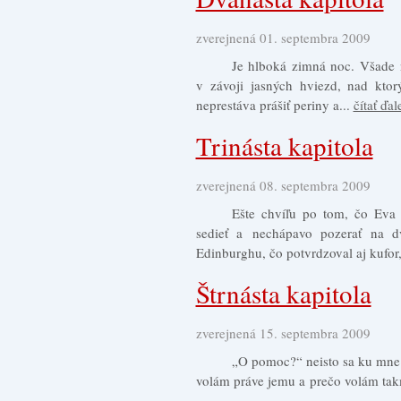
zverejnená 01. septembra 2009
Je hlboká zimná noc. Všade n
v závoji jasných hviezd, nad ktor
neprestáva prášiť periny a...
čítať ďal
Trinásta kapitola
zverejnená 08. septembra 2009
Ešte chvíľu po tom, čo Eva v
sedieť a nechápavo pozerať na d
Edinburghu, čo potvrdzoval aj kufor,
Štrnásta kapitola
zverejnená 15. septembra 2009
„O pomoc?“ neisto sa ku mne 
volám práve jemu a prečo volám tak