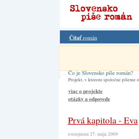
Čítať
román
Čo je Slovensko píše román?
Projekt, v ktorom spoločne píšeme o
viac o projekte
otázky a odpovede
Prvá kapitola - Eva
zverejnená 27. mája 2009