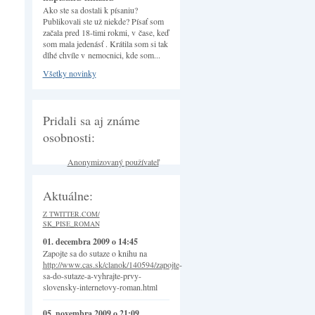
Ako ste sa dostali k písaniu?
Publikovali ste už niekde? Písať som
začala pred 18-timi rokmi, v čase, keď
som mala jedenásť . Krátila som si tak
dlhé chvíle v nemocnici, kde som...
Všetky novinky
Pridali sa aj známe
osobnosti:
Anonymizovaný používateľ
Aktuálne:
Z TWITTER.COM/
SK_PISE_ROMAN
01. decembra 2009 o 14:45
Zapojte sa do sutaze o knihu na
http://www.cas.sk/clanok/140594/zapojte
-
sa-do-sutaze-a-vyhrajte-prvy-
slovensky-internetovy-roman.html
05. novembra 2009 o 21:09