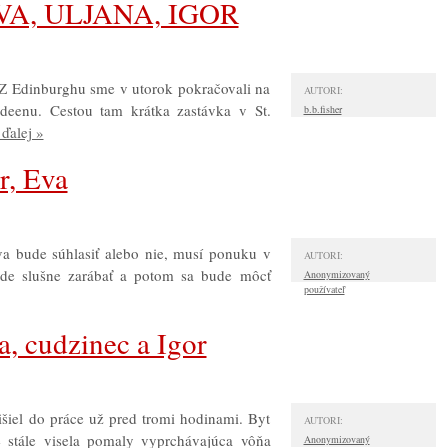
 EVA, ULJANA, IGOR
Z Edinburghu sme v utorok pokračovali na
AUTORI:
rdeenu. Cestou tam krátka zastávka v St.
b.b.fisher
 ďalej »
r, Eva
va bude súhlasiť alebo nie, musí ponuku v
AUTORI:
ude slušne zarábať a potom sa bude môcť
Anonymizovaný
používateľ
a, cudzinec a Igor
išiel do práce už pred tromi hodinami. Byt
AUTORI:
 stále visela pomaly vyprchávajúca vôňa
Anonymizovaný