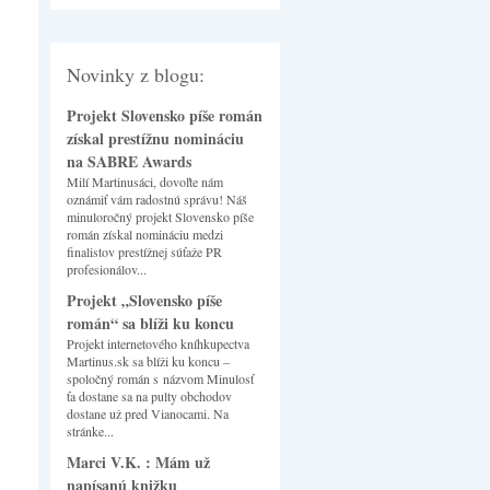
Novinky z blogu:
Projekt Slovensko píše román
získal prestížnu nomináciu
na SABRE Awards
Milí Martinusáci, dovoľte nám
oznámiť vám radostnú správu! Náš
minuloročný projekt Slovensko píše
román získal nomináciu medzi
finalistov prestížnej súťaže PR
profesionálov...
Projekt „Slovensko píše
román“ sa blíži ku koncu
Projekt internetového kníhkupectva
Martinus.sk sa blíži ku koncu –
spoločný román s názvom Minulosť
ťa dostane sa na pulty obchodov
dostane už pred Vianocami. Na
stránke...
Marci V.K. : Mám už
napísanú knižku