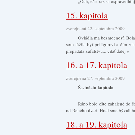
„Och, ešte raz sa ospravedlňuj
15. kapitola
zverejnená 22. septembra 2009
Ovládla ma bezmocnosť. Bola 
som túžila byť pri Igorovi a čím v
prepadala zúfalstvu...
čítať ďalej »
16. a 17. kapitola
zverejnená 27. septembra 2009
Šestnásta kapitola
Ráno bolo ešte zahalené do š
od Reného dverí. Hoci sme bývali h
18. a 19. kapitola