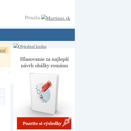
Prináša
rieť
e
y