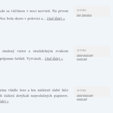
kde sa väčšinou v noci nesvieti. Na prvom
AUTORI:
Jerry Dawidow
 Noc bola skoro v polovici a...
čítať ďalej »
 studený vietor a strašidelným zvukom
AUTORI:
Anonymizovaný
príjemne šušťali. Vytvárali...
čítať ďalej »
používateľ
zinu vládlo šero a len niektoré slabé lúče
AUTORI:
h žalúzií dotýkali neposlušných papierov,
Anonymizovaný
používateľ
ďalej »