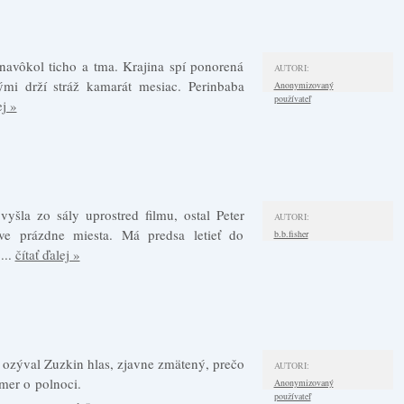
avôkol ticho a tma. Krajina spí ponorená
AUTORI:
ými drží stráž kamarát mesiac. Perinbaba
Anonymizovaný
používateľ
ej »
yšla zo sály uprostred filmu, ostal Peter
AUTORI:
ve prázdne miesta. Má predsa letieť do
b.b.fisher
...
čítať ďalej »
ozýval Zuzkin hlas, zjavne zmätený, prečo
AUTORI:
mer o polnoci.
Anonymizovaný
používateľ