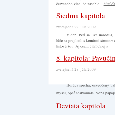
červeného vína, čo zaschlo...
čítať ďa
Siedma kapitola
zverejnená 22. júla 2009
V deň, keď sa Eva narodila,
lúče sa preplietli s konármi stromov
listovú šou. Aj cez...
čítať ďalej »
8. kapitola: Pavuči
zverejnená 28. júla 2009
Horúca sprcha, osvedčený bal
myseľ, opäť nesklamala. Vôňa papáj
Deviata kapitola