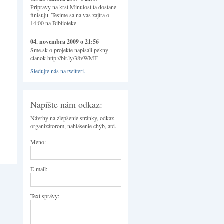
Pripravy na krst Minulost ta dostane
finisuju. Tesime sa na vas zajtra o
14:00 na Biblioteke.
04. novembra 2009 o 21:56
Sme.sk o projekte napisali pekny
clanok
http://bit.ly/38vWMF
Sledujte nás na twitteri.
Napíšte nám odkaz:
Návrhy na zlepšenie stránky, odkaz
organizátorom, nahlásenie chýb, atd.
Meno:
E-mail:
Text správy: