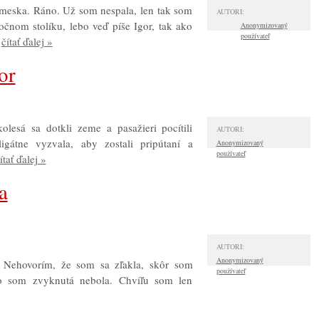
emeska. Ráno. Už som nespala, len tak som
AUTORI:
čnom stolíku, lebo veď píše Igor, tak ako
Anonymizovaný
používateľ
.
čítať ďalej »
or
olesá sa dotkli zeme a pasažieri pocítili
AUTORI:
igátne vyzvala, aby zostali pripútaní a
Anonymizovaný
používateľ
ítať ďalej »
a
AUTORI:
Anonymizovaný
e. Nehovorím, že som sa zľakla, skôr som
používateľ
čo som zvyknutá nebola. Chvíľu som len