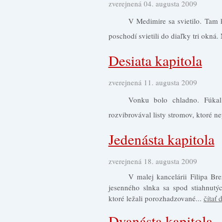
zverejnená 04. augusta 2009
V Medimire sa svietilo. Tam 
poschodí svietili do diaľky tri okná.
Desiata kapitola
zverejnená 11. augusta 2009
Vonku bolo chladno. Fúkal
rozvibrovával listy stromov, ktoré ne
Jedenásta kapitola
zverejnená 18. augusta 2009
V malej kancelárii Filipa Bre
jesenného slnka sa spod stiahnutýc
ktoré ležali porozhadzované...
čítať 
Dvanásta kapitola