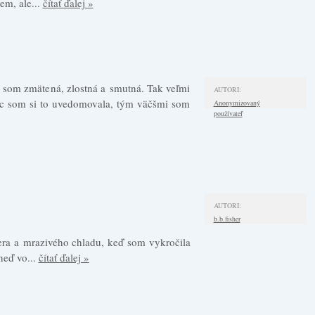
em, ale...
čítať ďalej »
som zmätená, zlostná a smutná. Tak veľmi
AUTORI:
iac som si to uvedomovala, tým väčšmi som
Anonymizovaný
používateľ
AUTORI:
b.b.fisher
era a mrazivého chladu, keď som vykročila
neď vo...
čítať ďalej »