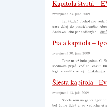
Kapitola štvrtá –
zverejnená 23. júna 2009
Ten týždeň ubehol ako voda. 
trase ďalej do postriebreného Abe
Andrews, lebo pár nadšených...
čítať
Piata kapitola – Igo
zverejnená 30. júna 2009
Teraz to už bolo jedno. Či E
Medimire prijať. Veď čo, chvíľu b
legálne vrátiť k svojej...
čítať ďalej »
Šiesta kapitola - Ev
zverejnená 13. júla 2009
Sedela som na gauči. Igor od
bol úplne tichý a vo vzduchu ešte