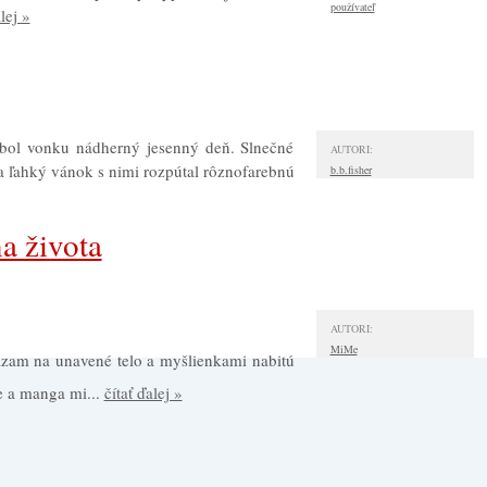
používateľ
lej »
 bol vonku nádherný jesenný deň. Slnečné
AUTORI:
 a ľahký vánok s nimi rozpútal rôznofarebnú
b.b.fisher
na života
AUTORI:
MiMe
zam na unavené telo a myšlienkami nabitú
e a manga mi...
čítať ďalej »