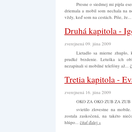
Presne o siedmej mi pípla es
driemala a mobil som nechala na no
vždy, keď som na cestách. Píše, že..
Druhá kapitola - Ig
zverejnená 09. júna 2009
Lietadlo sa mierne zhuplo, k
prudké brzdenie. Letuška ich obl
nezapínali si mobilné telefóny až...
č
Tretia kapitola - Ev
zverejnená 16. júna 2009
OKO ZA OKO ZUB ZA ZUB
svietilo zlovestne na mobil
zostala zaskočená, na takéto nie
hlúpo...
čítať ďalej »