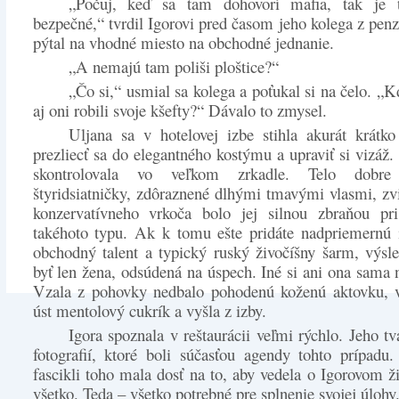
„Počuj, keď sa tam dohovorí mafia, tak je 
bezpečné,“ tvrdil Igorovi pred časom jeho kolega z penz
pýtal na vhodné miesto na obchodné jednanie.
„A nemajú tam poliši ploštice?“
„Čo si,“ usmial sa kolega a poťukal si na čelo. „
aj oni robili svoje kšefty?“ Dávalo to zmysel.
Uljana sa v hotelovej izbe stihla akurát krátko
prezliecť sa do elegantného kostýmu a upraviť si vizáž
skontrolovala vo veľkom zrkadle. Telo dobre 
štyridsiatničky, zdôraznené dlhými tmavými vlasmi, z
konzervatívneho vrkoča bolo jej silnou zbraňou pri
takéhoto typu. Ak k tomu ešte pridáte nadpriemernú i
obchodný talent a typický ruský živočíšny šarm, výs
byť len žena, odsúdená na úspech. Iné si ani ona sama n
Vzala z pohovky nedbalo pohodenú koženú aktovku, vl
úst mentolový cukrík a vyšla z izby.
Igora spoznala v reštaurácii veľmi rýchlo. Jeho tv
fotografií, ktoré boli súčasťou agendy tohto prípad
fascikli toho mala dosť na to, aby vedela o Igorovom ž
všetko. Teda – všetko potrebné pre splnenie svojej úlohy