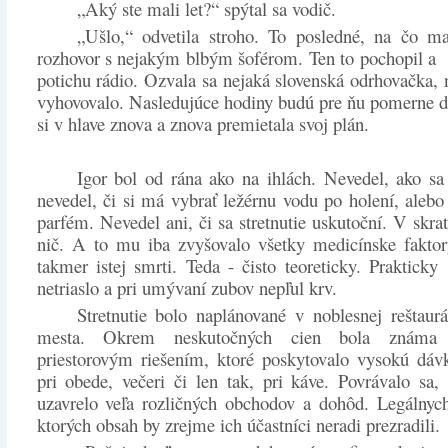
„Aký ste mali let?“ spýtal sa vodič.
„Ušlo,“ odvetila stroho. To posledné, na čo ma
rozhovor s nejakým blbým šoférom. Ten to pochopil a r
potichu rádio. Ozvala sa nejaká slovenská odrhovačka, 
vyhovovalo. Nasledujúce hodiny budú pre ňu pomerne dô
si v hlave znova a znova premietala svoj plán.
Igor bol od rána ako na ihlách. Nevedel, ako sa
nevedel, či si má vybrať ležérnu vodu po holení, alebo 
parfém. Nevedel ani, či sa stretnutie uskutoční. V skra
nič. A to mu iba zvyšovalo všetky medicínske faktor
takmer istej smrti. Teda - čisto teoreticky. Prakticky 
netriaslo a pri umývaní zubov nepľul krv.
Stretnutie bolo naplánované v noblesnej reštaurá
mesta. Okrem neskutočných cien bola známa
priestorovým riešením, ktoré poskytovalo vysokú dáv
pri obede, večeri či len tak, pri káve. Povrávalo sa,
uzavrelo veľa rozličných obchodov a dohôd. Legálnych
ktorých obsah by zrejme ich účastníci neradi prezradili.