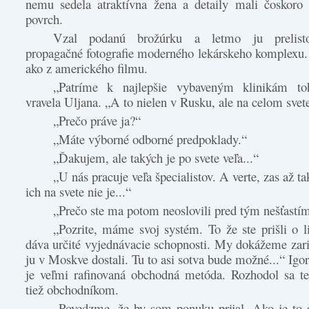
nemu sedela atraktívna žena a detaily mali čoskoro 
povrch.
Vzal podanú brožúrku a letmo ju prelisto
propagačné fotografie moderného lekárskeho komplexu.
ako z amerického filmu.
„Patríme k najlepšie vybaveným klinikám to
vravela Uljana. „A to nielen v Rusku, ale na celom svet
„Prečo práve ja?“
„Máte výborné odborné predpoklady.“
„Ďakujem, ale takých je po svete veľa...“
„U nás pracuje veľa špecialistov. A verte, zas až 
ich na svete nie je...“
„Prečo ste ma potom neoslovili pred tým nešťastí
„Pozrite, máme svoj systém. To že ste prišli o 
dáva určité vyjednávacie schopnosti. My dokážeme zaria
ju v Moskve dostali. Tu to asi sotva bude možné...“ Igor
je veľmi rafinovaná obchodná metóda. Rozhodol sa te
tiež obchodníkom.
„Povedzme, že by som ponuku prijal. Ako je to 