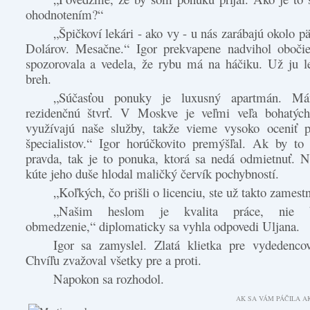
ohodnotením?“
„Špičkoví lekári - ako vy - u nás zarábajú okolo päť
Dolárov. Mesačne.“ Igor prekvapene nadvihol obočie
spozorovala a vedela, že rybu má na háčiku. Už ju l
breh.
„Súčasťou ponuky je luxusný apartmán. Má
rezidenčnú štvrť. V Moskve je veľmi veľa bohatých 
využívajú naše služby, takže vieme vysoko oceniť p
špecialistov.“ Igor horúčkovito premýšľal. Ak by to
pravda, tak je to ponuka, ktorá sa nedá odmietnuť. 
kúte jeho duše hlodal maličký červík pochybností.
„Koľkých, čo prišli o licenciu, ste už takto zamestn
„Našim heslom je kvalita práce, nie by
obmedzenie,“ diplomaticky sa vyhla odpovedi Uljana.
Igor sa zamyslel. Zlatá klietka pre vydedenco
Chvíľu zvažoval všetky pre a proti.
Napokon sa rozhodol.
AK SA VÁM PÁČILA AK