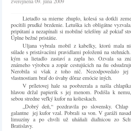
zverejnená 09. júna 2009
Lietadlo sa mierne zhuplo, kolesá sa dotkli zeme
pocítili prudké brzdenie. Letuška ich obligátne vyzvala
pripútaní a nezapínali si mobilné telefóny až pokiaľ str
Úplne bežné pristátie.
Uljana vybrala mobil z kabelky, ktorú mala n
súlade s pristávacími pravidlami položenú na stehnách
kým sa lietadlo zastaví a zapla ho. Ozvala sa z
známeho výrobcu a zopár cestujúcich na ňu odsudzujú
Nerobila si však z toho nič. Nezodpovedalo jej
vlastnostiam brať do úvahy dôraz emócie iných.
V príletovej hale sa poobzerala a našla chlapík
hlavou držal papierik s jej menom. Podišla k nemu,
sebou stredne veľký kufor na kolieskach.
„Dobrý deň,“ pozdravila po slovensky. Chlap 
galantne jej kufor vzal. Pobrali sa von. V garáži nasad
limuzíny a po chvíli už uháňali diaľnicou zo Sc
Bratislavy.