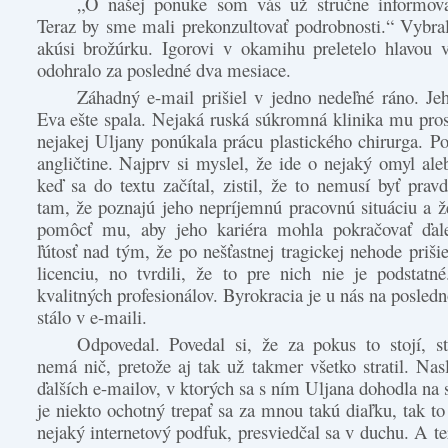
„O našej ponuke som vás už stručne informov
Teraz by sme mali prekonzultovať podrobnosti.“ Vybra
akúsi brožúrku. Igorovi v okamihu preletelo hlavou 
odohralo za posledné dva mesiace.
Záhadný e-mail prišiel v jedno nedeľné ráno. Je
Eva ešte spala. Nejaká ruská súkromná klinika mu pro
nejakej Uljany ponúkala prácu plastického chirurga. P
angličtine. Najprv si myslel, že ide o nejaký omyl al
keď sa do textu začítal, zistil, že to nemusí byť pravd
tam, že poznajú jeho nepríjemnú pracovnú situáciu a ž
pomôcť mu, aby jeho kariéra mohla pokračovať ďalej
ľútosť nad tým, že po nešťastnej tragickej nehode priši
licenciu, no tvrdili, že to pre nich nie je podstat
kvalitných profesionálov. Byrokracia je u nás na posled
stálo v e-maili.
Odpovedal. Povedal si, že za pokus to stojí, str
nemá nič, pretože aj tak už takmer všetko stratil. Nas
ďalších e-mailov, v ktorých sa s ním Uljana dohodla na 
je niekto ochotný trepať sa za mnou takú diaľku, tak t
nejaký internetový podfuk, presviedčal sa v duchu. A te