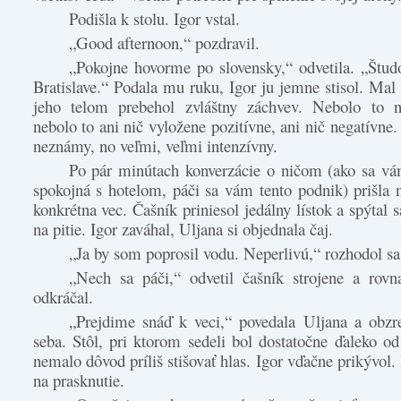
Podišla k stolu. Igor vstal.
„Good afternoon,“ pozdravil.
„Pokojne hovorme po slovensky,“ odvetila. „Štu
Bratislave.“ Podala mu ruku, Igor ju jemne stisol. Mal 
jeho telom prebehol zvláštny záchvev. Nebolo to ni
nebolo to ani nič vyložene pozitívne, ani nič negatívne.
neznámy, no veľmi, veľmi intenzívny.
Po pár minútach konverzácie o ničom (ako sa vám
spokojná s hotelom, páči sa vám tento podnik) prišla 
konkrétna vec. Čašník priniesol jedálny lístok a spýtal s
na pitie. Igor zaváhal, Uljana si objednala čaj.
„Ja by som poprosil vodu. Neperlivú,“ rozhodol s
„Nech sa páči,“ odvetil čašník strojene a rovn
odkráčal.
„Prejdime snáď k veci,“ povedala Uljana a obzr
seba. Stôl, pri ktorom sedeli bol dostatočne ďaleko od
nemalo dôvod príliš stišovať hlas. Igor vďačne prikývol
na prasknutie.