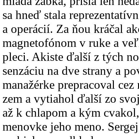
mladá žabka, prišla len ne
sa hneď stala reprezentatí
a operácií. Za ňou kráčal a
magnetofónom v ruke a veľ
pleci. Akiste ďalší z tých no
senzáciu na dve strany a po
manažérke prepracoval cez 
zem a vytiahol ďalší zo svoj
až k chlapom a kým cvakol,
menovke jeho meno. Sergej 