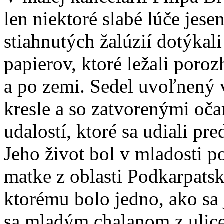
len niektoré slabé lúče jes
stiahnutých žalúzií dotýkal
papierov, ktoré ležali poro
a po zemi. Sedel uvoľnen
kresle a so zatvorenými oča
udalostí, ktoré sa udiali p
Jeho život bol v mladosti p
matke z oblasti Podkarpatske
ktorému bolo jedno, ako sa 
sa mladým chalanom z ulice,