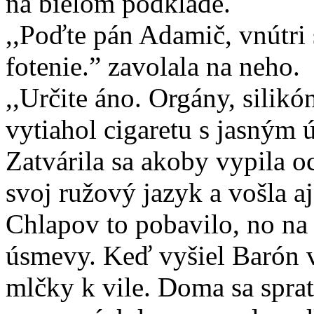
na bielom podklade.
,,Poďte pán Adamič, vnútri 
fotenie.” zavolala na neho.
,,Určite áno. Orgány, silikó
vytiahol cigaretu s jasným
Zatvárila sa akoby vypila o
svoj ružový jazyk a vošla a
Chlapov to pobavilo, no na t
úsmevy. Keď vyšiel Barón v
mlčky k vile. Doma sa sprat