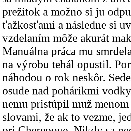
prežitok a možno si ju odpu
ťažkosťami a následne si u
vzdelaním môže akurát maka
Manuálna práca mu smrdela 
na výrobu tehál opustil. P
náhodou o rok neskôr. Sede
osude nad pohárikmi vodky
nemu pristúpil muž menom 
slovami, že ak to vezme, je
pri Cherepove. Nikdy sa ned