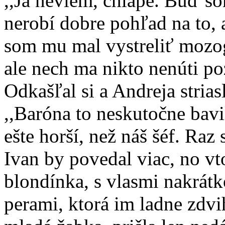
,,Ja neviem, chlape. Buď so
nerobí dobre pohľad na to, 
som mu mal vystreliť mozog
ale nech ma nikto nenúti poz
Odkašľal si a Andreja striasl
,,Baróna to neskutočne bavi
ešte horší, než náš šéf. Raz
Ivan by povedal viac, no vt
blondínka, s vlasmi nakrát
perami, ktorá im ladne zdvi