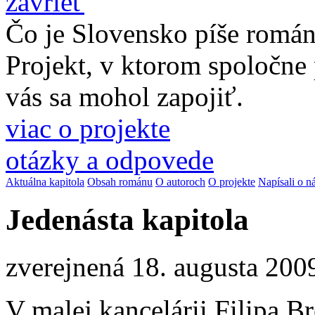
zavrieť
Čo je Slovensko píše romá
Projekt, v ktorom spoločne
vás sa mohol zapojiť.
viac o projekte
otázky a odpovede
Aktuálna kapitola
Obsah románu
O autoroch
O projekte
Napísali o n
Jedenásta kapitola
zverejnená 18. augusta 200
V malej kancelárii Filipa Br