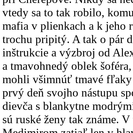
vtedy sa to tak robilo, ko
mafia v plienkach a k jeho r
trochu pripitý. A tak o pár 
inštrukcie a výzbroj od Ale
a tmavohnedý oblek šoféra,
mohli všimnúť tmavé fľaky a
prvý deň svojho nástupu s
dievča s blankytne modrými
sú ruské ženy tak známe. V 
Medimirom zatiaľ len v hlav