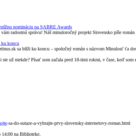
prestížnu nomináciu na SABRE Awards
 vám radostnú správu! Náš minuloročný projekt Slovensko píše román z
i ku koncu
tinus.sk sa blíži ku koncu – spoločný román s názvom Minulosť ťa dos
li ste už niekde? Písať som začala pred 18-timi rokmi, v čase, keď som m
ojte
-sa-do-sutaze-a-vyhrajte-prvy-slovensky-internetovy-roman.html
o 14:00 na Biblioteke.