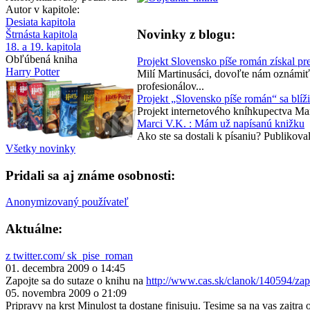
Autor v kapitole:
Desiata kapitola
Novinky z blogu:
Štrnásta kapitola
18. a 19. kapitola
Obľúbená kniha
Projekt Slovensko píše román získal 
Harry Potter
Milí Martinusáci, dovoľte nám oznámiť
profesionálov...
Projekt „Slovensko píše román“ sa blíž
Projekt internetového kníhkupectva Mar
Marci V.K. : Mám už napísanú knižku
Ako ste sa dostali k písaniu? Publikova
Všetky novinky
Pridali sa aj známe osobnosti:
Anonymizovaný používateľ
Aktuálne:
z twitter.com/ sk_pise_roman
01. decembra 2009 o 14:45
Zapojte sa do sutaze o knihu na
http://www.cas.sk/clanok/140594/zap
05. novembra 2009 o 21:09
Pripravy na krst Minulost ta dostane finisuju. Tesime sa na vas zajtra 