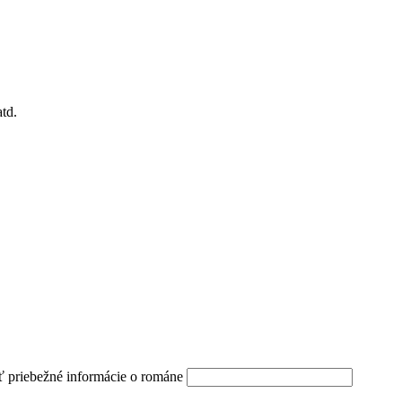
td.
ť priebežné informácie o románe