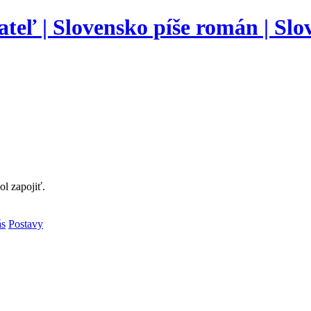
l zapojiť.
ás
Postavy