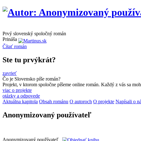
Prvý slovenský spoločný román
Prináša
Čítať
román
Ste tu prvýkrát?
zavrieť
Čo je Slovensko píše román?
Projekt, v ktorom spoločne píšeme online román. Každý z vás sa moho
viac o projekte
otázky a odpovede
Aktuálna kapitola
Obsah románu
O autoroch
O projekte
Napísali o n
Anonymizovaný používateľ
Anonymizovaný používateľ