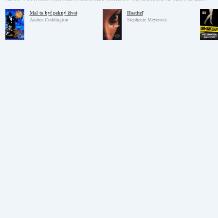
Mal to byť pekný život
Hostiteľ
Andrea Coddington
Stephenie Meyerová