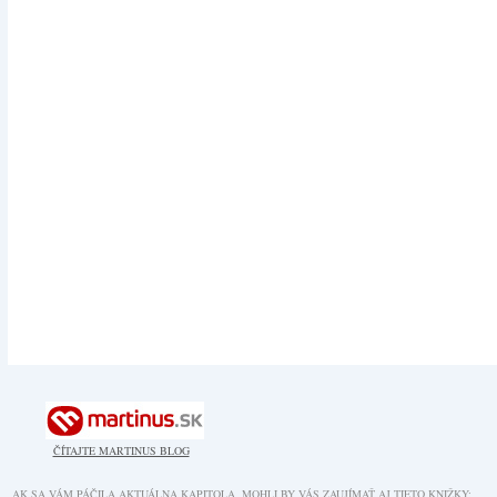
ČÍTAJTE MARTINUS BLOG
AK SA VÁM PÁČILA AKTUÁLNA KAPITOLA, MOHLI BY VÁS ZAUJÍMAŤ AJ TIETO KNIŽKY: