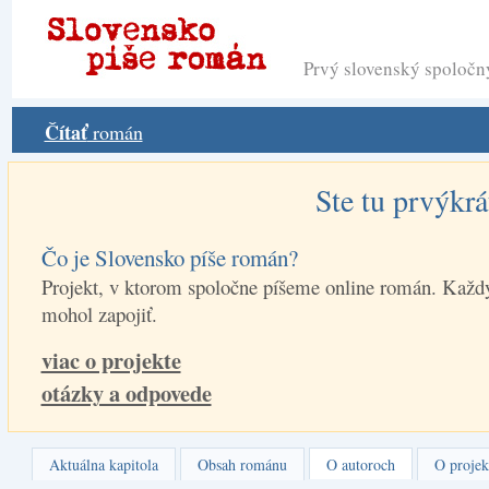
Prvý slovenský spoloč
Čítať
román
Ste tu prvýkrá
Čo je Slovensko píše román?
Projekt, v ktorom spoločne píšeme online román. Každý
mohol zapojiť.
viac o projekte
otázky a odpovede
Aktuálna kapitola
Obsah románu
O autoroch
O projek