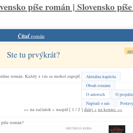
Čítať
román
zav
Ste tu prvýkrát?
nline román. Každý z vás sa mohol zapojiť.
Aktuálna kapitola
Obsah románu
O autoroch
O projekt
Napísali o nás
Postav
«« na začiatok
« naspäť
[ 1 / 2 ]
ďalej »
na koniec »»
o píše román?
OBĽÚBENÁ KNIHA