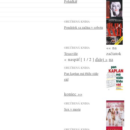
Pohádkář
OBĽÚBENÁ KNIHA
Pondelok sa začína v sobotu
«« na
OBĽÚBENÁ KNIHA
začiatok
Texasville
« naspäť
[ 1 / 2 ]
ďalej »
na
OBĽÚBENÁ KNIHA
Pan kaplan má třídu stále
rád
koniec »»
OBĽÚBENÁ KNIHA
Sex v meste
OBĽÚBENÁ KNIHA