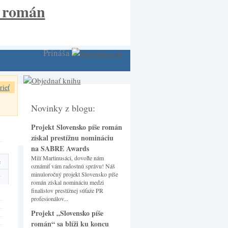
Prináša
rieť
Novinky z blogu:
Projekt Slovensko píše román
získal prestížnu nomináciu
na SABRE Awards
Milí Martinusáci, dovoľte nám
e
oznámiť vám radostnú správu! Náš
minuloročný projekt Slovensko píše
y
román získal nomináciu medzi
finalistov prestížnej súťaže PR
profesionálov...
Projekt „Slovensko píše
román“ sa blíži ku koncu