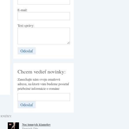
E-mail:
Text správy:
Chcem vedieť novinky:
Zanechajte nám svoju emailovú
adresu, na ktorú vám budeme posielať
priebežné informácie o románe
 KNIŽKY:
Noc temných klamstiev
Dominik Dán