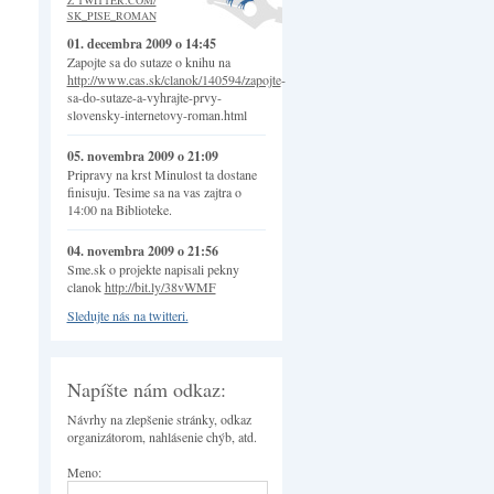
Z TWITTER.COM/
SK_PISE_ROMAN
01. decembra 2009 o 14:45
Zapojte sa do sutaze o knihu na
http://www.cas.sk/clanok/140594/zapojte
-
sa-do-sutaze-a-vyhrajte-prvy-
slovensky-internetovy-roman.html
05. novembra 2009 o 21:09
Pripravy na krst Minulost ta dostane
finisuju. Tesime sa na vas zajtra o
14:00 na Biblioteke.
04. novembra 2009 o 21:56
Sme.sk o projekte napisali pekny
clanok
http://bit.ly/38vWMF
Sledujte nás na twitteri.
Napíšte nám odkaz:
Návrhy na zlepšenie stránky, odkaz
organizátorom, nahlásenie chýb, atd.
Meno: