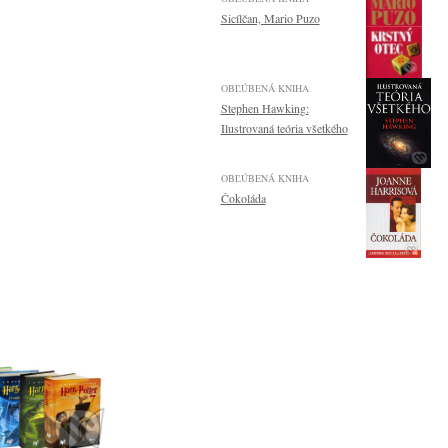
Sicílčan, Mario Puzo
OBĽÚBENÁ KNIHA
Stephen Hawking:
Ilustrovaná teória všetkého
OBĽÚBENÁ KNIHA
Čokoláda