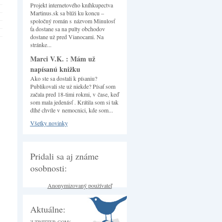
Projekt internetového kníhkupectva
Martinus.sk sa blíži ku koncu –
spoločný román s názvom Minulosť
ťa dostane sa na pulty obchodov
dostane už pred Vianocami. Na
stránke...
Marci V.K. : Mám už
napísanú knižku
Ako ste sa dostali k písaniu?
Publikovali ste už niekde? Písať som
začala pred 18-timi rokmi, v čase, keď
som mala jedenásť . Krátila som si tak
dlhé chvíle v nemocnici, kde som...
Všetky novinky
Pridali sa aj známe
osobnosti:
Anonymizovaný používateľ
Aktuálne: