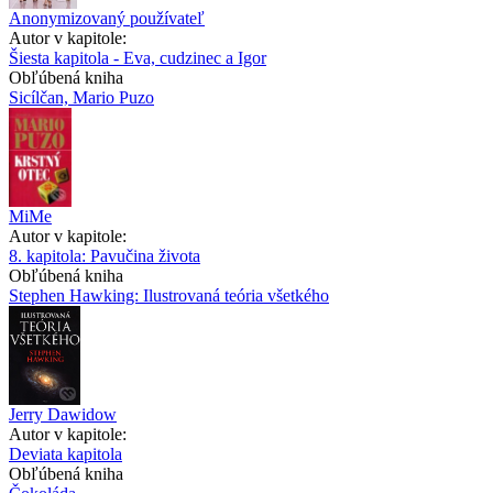
Anonymizovaný používateľ
Autor v kapitole:
Šiesta kapitola - Eva, cudzinec a Igor
Obľúbená kniha
Sicílčan, Mario Puzo
MiMe
Autor v kapitole:
8. kapitola: Pavučina života
Obľúbená kniha
Stephen Hawking: Ilustrovaná teória všetkého
Jerry Dawidow
Autor v kapitole:
Deviata kapitola
Obľúbená kniha