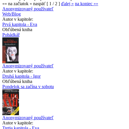
«« na začiatok
« naspäť
[ 1 / 2 ]
ďalej »
na koniec »»
Anonymizovaný používateľ
Web/Blog
Autor v kapitole:
Prvá kapitola - Eva
Obľúbená kniha
Pohádkář
Anonymizovaný používateľ
Autor v kapitole:
Druhá kapitola - Igor
Obľúbená kniha
Pondelok sa začína v sobotu
Anonymizovaný používateľ
Autor v kapitole:
Tretia kapitola - Eva