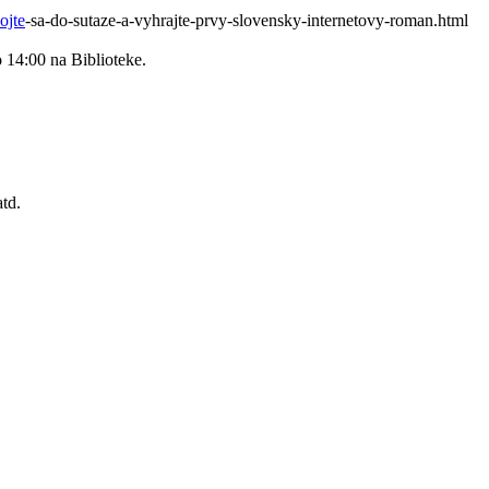
ojte
-sa-do-sutaze-a-vyhrajte-prvy-slovensky-internetovy-roman.html
o 14:00 na Biblioteke.
td.