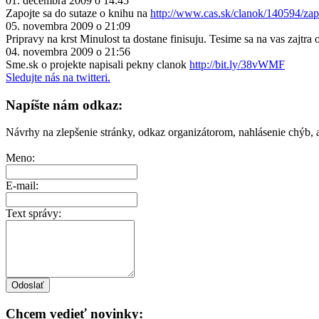
01. decembra 2009 o 14:45
Zapojte sa do sutaze o knihu na
http://www.cas.sk/clanok/140594/zap
05. novembra 2009 o 21:09
Pripravy na krst Minulost ta dostane finisuju. Tesime sa na vas zajtra 
04. novembra 2009 o 21:56
Sme.sk o projekte napisali pekny clanok
http://bit.ly/38vWMF
Sledujte nás na twitteri.
Napíšte nám odkaz:
Návrhy na zlepšenie stránky, odkaz organizátorom, nahlásenie chýb, a
Meno:
E-mail:
Text správy:
Chcem vedieť novinky: