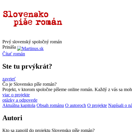
Prvý slovenský spoločný román
Prináša
Čítať
román
Ste tu prvýkrát?
zavrieť
Čo je Slovensko píše román?
Projekt, v ktorom spoločne píšeme online román. Každý z vás sa moho
viac o projekte
otázky a odpovede
Aktuálna kapitola
Obsah románu
O autoroch
O projekte
Napísali o n
Autori
Kto sa zapojil do projektu Slovensko píše román?