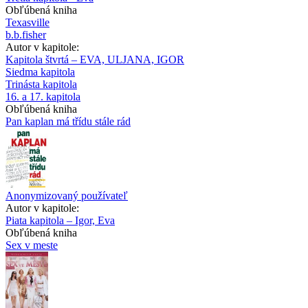
Obľúbená kniha
Texasville
b.b.fisher
Autor v kapitole:
Kapitola štvrtá – EVA, ULJANA, IGOR
Siedma kapitola
Trinásta kapitola
16. a 17. kapitola
Obľúbená kniha
Pan kaplan má třídu stále rád
Anonymizovaný používateľ
Autor v kapitole:
Piata kapitola – Igor, Eva
Obľúbená kniha
Sex v meste