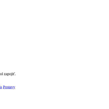
l zapojiť.
ás
Postavy