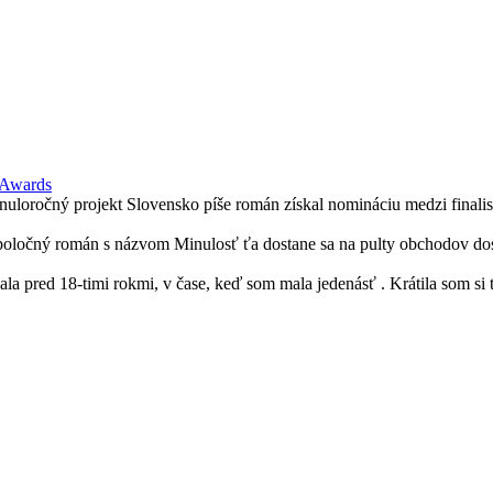
 Awards
loročný projekt Slovensko píše román získal nomináciu medzi finalist
spoločný román s názvom Minulosť ťa dostane sa na pulty obchodov dos
ala pred 18-timi rokmi, v čase, keď som mala jedenásť . Krátila som si 