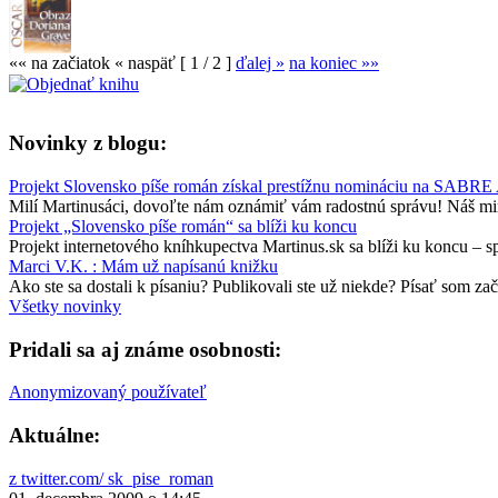
«« na začiatok
« naspäť
[ 1 / 2 ]
ďalej »
na koniec »»
Novinky z blogu:
Projekt Slovensko píše román získal prestížnu nomináciu na SABRE
Milí Martinusáci, dovoľte nám oznámiť vám radostnú správu! Náš minu
Projekt „Slovensko píše román“ sa blíži ku koncu
Projekt internetového kníhkupectva Martinus.sk sa blíži ku koncu – 
Marci V.K. : Mám už napísanú knižku
Ako ste sa dostali k písaniu? Publikovali ste už niekde? Písať som zač
Všetky novinky
Pridali sa aj známe osobnosti:
Anonymizovaný používateľ
Aktuálne:
z twitter.com/ sk_pise_roman