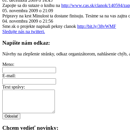
01. decembra 2009 o 14:45
Zapojte sa do sutaze o knihu na
http://www.cas.sk/clanok/140594/zap
05. novembra 2009 o 21:09
Pripravy na krst Minulost ta dostane finisuju. Tesime sa na vas zajtra 
04. novembra 2009 o 21:56
Sme.sk o projekte napisali pekny clanok
http://bit.ly/38vWMF
Sledujte nás na twitteri.
Napíšte nám odkaz:
Návrhy na zlepšenie stránky, odkaz organizátorom, nahlásenie chýb, a
Meno:
E-mail:
Text správy:
Chcem vedieť novinky: