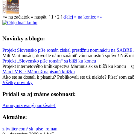
«« na začiatok
« naspäť
[ 1 / 2 ]
ďalej »
na koniec »»
Novinky z blogu:
Projekt Slovensko píše román získal prestížnu nomináciu na SABRE
Milí Martinusáci, dovoľte nám oznámiť vám radostnú správu! Náš minu
Projekt „Slovensko píše román“ sa blíži ku koncu
Projekt internetového kníhkupectva Martinus.sk sa blíži ku koncu – 
Marci V.K. : Mám už napísanú knižku
Ako ste sa dostali k písaniu? Publikovali ste už niekde? Písať som zač
Všetky novinky
Pridali sa aj známe osobnosti:
Anonymizovaný používateľ
Aktuálne:
z twitter.com/ sk_pise_roman