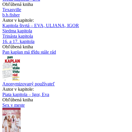
Obľúbená kniha
Texasville
b.b.fisher
Autor v kapitole:
Kapitola štvrtá – EVA, ULJANA, IGOR
Siedma kapitola
Trinásta kapitola
16. a 17. kapitola
Obľúbená kniha
Pan kaplan má třídu stále rád
Anonymizovaný používateľ
Autor v kapitole:
Piata kapitola – Igor, Eva
Obľúbená kniha
Sex v meste