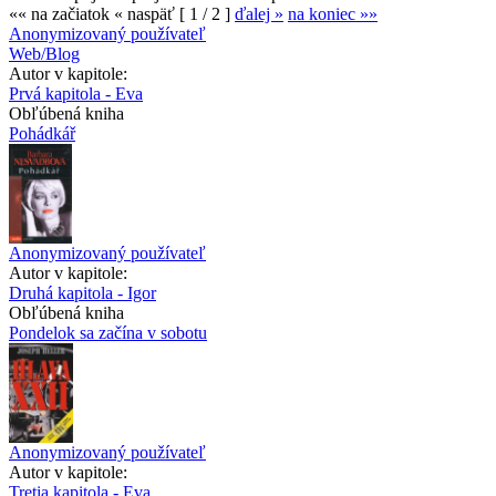
«« na začiatok
« naspäť
[ 1 / 2 ]
ďalej »
na koniec »»
Anonymizovaný používateľ
Web/Blog
Autor v kapitole:
Prvá kapitola - Eva
Obľúbená kniha
Pohádkář
Anonymizovaný používateľ
Autor v kapitole:
Druhá kapitola - Igor
Obľúbená kniha
Pondelok sa začína v sobotu
Anonymizovaný používateľ
Autor v kapitole:
Tretia kapitola - Eva