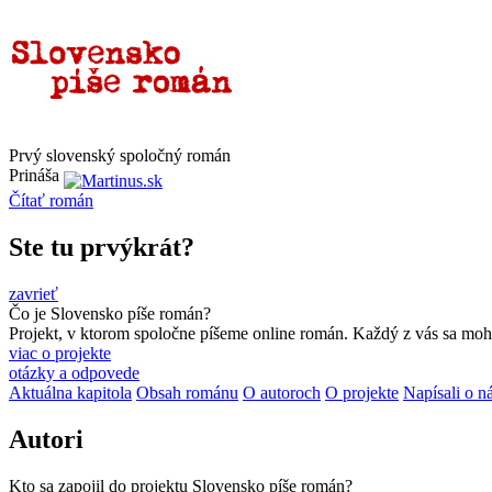
Prvý slovenský spoločný román
Prináša
Čítať
román
Ste tu prvýkrát?
zavrieť
Čo je Slovensko píše román?
Projekt, v ktorom spoločne píšeme online román. Každý z vás sa moho
viac o projekte
otázky a odpovede
Aktuálna kapitola
Obsah románu
O autoroch
O projekte
Napísali o n
Autori
Kto sa zapojil do projektu Slovensko píše román?