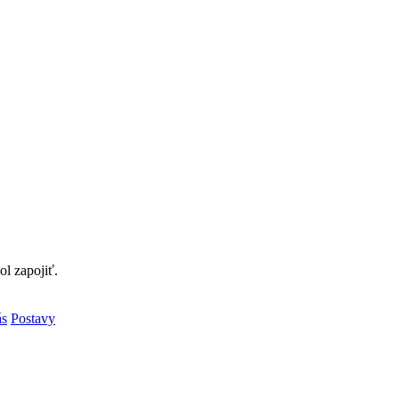
l zapojiť.
ás
Postavy