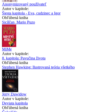
Anonymizovaný používateľ
Autor v kapitole:
Šiesta kapitola - Eva, cudzinec a Igor
Obľúbená kniha
Sicílčan, Mario Puzo
MiMe
Autor v kapitole:
8. kapitola: Pavučina života
Obľúbená kniha
Stephen Hawking: Ilustrovaná teória všetkého
Jerry Dawidow
Autor v kapitole:
Deviata kapitola
Obľúbená kniha