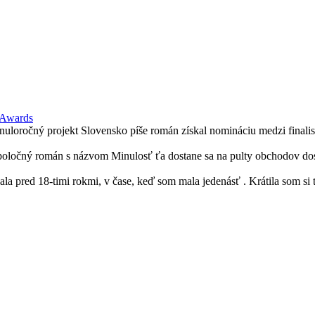
 Awards
loročný projekt Slovensko píše román získal nomináciu medzi finalist
spoločný román s názvom Minulosť ťa dostane sa na pulty obchodov dos
ala pred 18-timi rokmi, v čase, keď som mala jedenásť . Krátila som si 