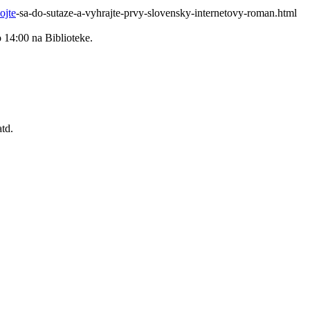
ojte
-sa-do-sutaze-a-vyhrajte-prvy-slovensky-internetovy-roman.html
o 14:00 na Biblioteke.
td.