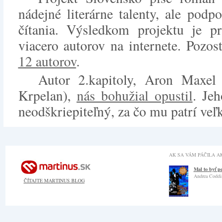
nádejné literárne talenty, ale podp
čítania. Výsledkom projektu je pr
viacero autorov na internete. Pozo
12 autorov
.
Autor 2.kapitoly, Aron Maxe
Krpelan),
nás bohužial opustil
. Jeh
neodškriepiteľný, za čo mu patrí veľ
AK SA VÁM PÁČILA AK
Mal to byť p
Andrea Coddi
ČÍTAJTE MARTINUS BLOG