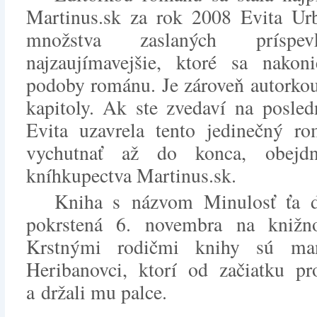
Martinus.sk za rok 2008 Evita Ur
množstva zaslaných príspe
najzaujímavejšie, ktoré sa nakon
podoby románu. Je zároveň autorkou
kapitoly. Ak ste zvedaví na posled
Evita uzavrela tento jedinečný r
vychutnať až do konca, obejd
kníhkupectva Martinus.sk.
Kniha s názvom Minulosť ťa d
pokrstená 6. novembra na knižno
Krstnými rodičmi knihy sú ma
Heribanovci, ktorí od začiatku pr
a držali mu palce.