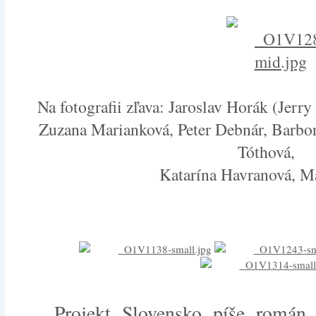
Na fotografii zľava: Jaroslav Horák (Jerr
Zuzana Marianková, Peter Debnár, Barbo
Tóthová,
Katarína Havranová, M
Projekt Slovensko píše román o