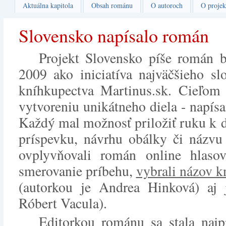
Aktuálna kapitola
Obsah románu
O autoroch
O projek
Slovensko napísalo román
Projekt Slovensko píše román b
2009 ako iniciatíva najväčšieho sl
kníhkupectva Martinus.sk. Cieľom 
vytvoreniu unikátneho diela - napí
Každý mal možnosť priložiť ruku k 
príspevku, návrhu obálky či názvu 
ovplyvňovali román online hlaso
smerovanie príbehu,
vybrali názov k
(autorkou je Andrea Hinková) aj
Róbert Vacula).
Editorkou románu sa stala najp