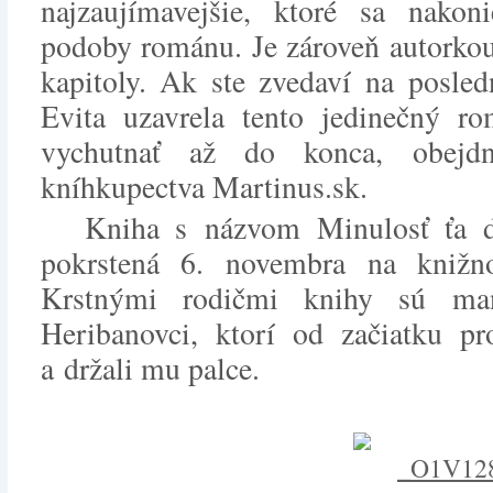
najzaujímavejšie, ktoré sa nakon
podoby románu. Je zároveň autorkou
kapitoly. Ak ste zvedaví na posled
Evita uzavrela tento jedinečný r
vychutnať až do konca, obejd
kníhkupectva Martinus.sk.
Kniha s názvom Minulosť ťa d
pokrstená 6. novembra na knižno
Krstnými rodičmi knihy sú ma
Heribanovci, ktorí od začiatku pr
a držali mu palce.