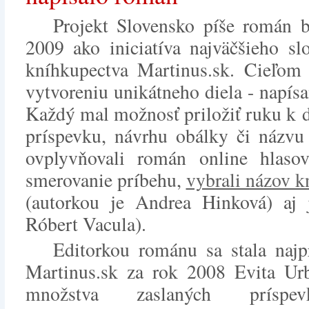
Projekt Slovensko píše román b
2009 ako iniciatíva najväčšieho sl
kníhkupectva Martinus.sk. Cieľom 
vytvoreniu unikátneho diela - napí
Každý mal možnosť priložiť ruku k 
príspevku, návrhu obálky či názvu 
ovplyvňovali román online hlaso
smerovanie príbehu,
vybrali názov k
(autorkou je Andrea Hinková) aj
Róbert Vacula).
Editorkou románu sa stala najp
Martinus.sk za rok 2008 Evita Ur
množstva zaslaných príspe