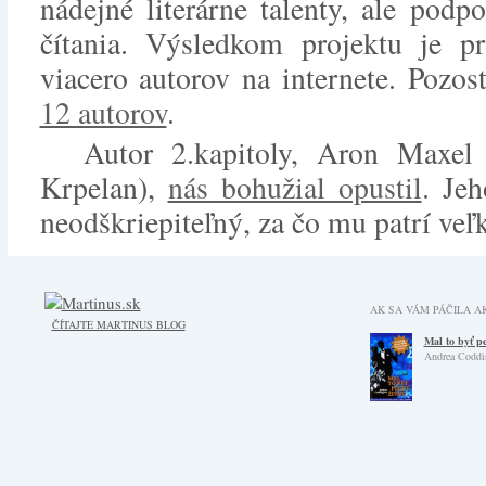
nádejné literárne talenty, ale podp
čítania. Výsledkom projektu je pr
viacero autorov na internete. Pozo
12 autorov
.
Autor 2.kapitoly, Aron Maxe
Krpelan),
nás bohužial opustil
. Jeh
neodškriepiteľný, za čo mu patrí veľ
AK SA VÁM PÁČILA AK
ČÍTAJTE MARTINUS BLOG
Mal to byť p
Andrea Coddi