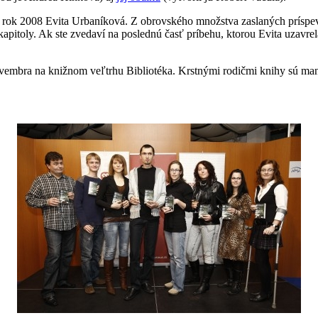
a rok 2008 Evita Urbaníková. Z obrovského množstva zaslaných príspevk
pitoly. Ak ste zvedaví na poslednú časť príbehu, ktorou Evita uzavrel
vembra na knižnom veľtrhu Bibliotéka. Krstnými rodičmi knihy sú manže