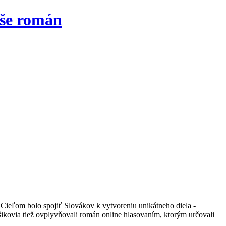
 Cieľom bolo spojiť Slovákov k vytvoreniu unikátneho diela -
ikovia tiež ovplyvňovali román online hlasovaním, ktorým určovali