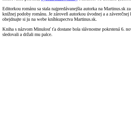
Editorkou románu sa stala najpredávanejšia autorka na Martinus.sk z
knižnej podoby románu. Je zároveň autorkou úvodnej a a záverečnej ka
obejdnajte si ju na webe kníhkupectva Martinus.sk.
Kniha s názvom Minulosť ťa dostane bola slávnostne pokrstená 6. no
sledovali a držali mu palce.