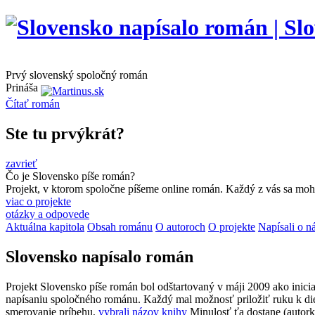
Prvý slovenský spoločný román
Prináša
Čítať
román
Ste tu prvýkrát?
zavrieť
Čo je Slovensko píše román?
Projekt, v ktorom spoločne píšeme online román. Každý z vás sa moho
viac o projekte
otázky a odpovede
Aktuálna kapitola
Obsah románu
O autoroch
O projekte
Napísali o n
Slovensko napísalo román
Projekt Slovensko píše román bol odštartovaný v máji 2009 ako inici
napísaniu spoločného románu. Každý mal možnosť priložiť ruku k die
smerovanie príbehu,
vybrali názov knihy
Minulosť ťa dostane (autor