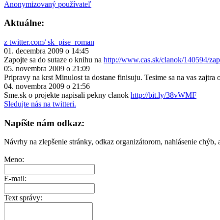
Anonymizovaný používateľ
Aktuálne:
z twitter.com/ sk_pise_roman
01. decembra 2009 o 14:45
Zapojte sa do sutaze o knihu na
http://www.cas.sk/clanok/140594/zap
05. novembra 2009 o 21:09
Pripravy na krst Minulost ta dostane finisuju. Tesime sa na vas zajtra 
04. novembra 2009 o 21:56
Sme.sk o projekte napisali pekny clanok
http://bit.ly/38vWMF
Sledujte nás na twitteri.
Napíšte nám odkaz:
Návrhy na zlepšenie stránky, odkaz organizátorom, nahlásenie chýb, a
Meno:
E-mail:
Text správy: