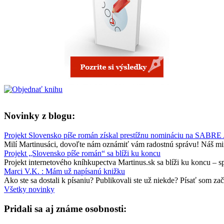
Novinky z blogu:
Projekt Slovensko píše román získal prestížnu nomináciu na SABRE
Milí Martinusáci, dovoľte nám oznámiť vám radostnú správu! Náš minu
Projekt „Slovensko píše román“ sa blíži ku koncu
Projekt internetového kníhkupectva Martinus.sk sa blíži ku koncu – 
Marci V.K. : Mám už napísanú knižku
Ako ste sa dostali k písaniu? Publikovali ste už niekde? Písať som zač
Všetky novinky
Pridali sa aj známe osobnosti: