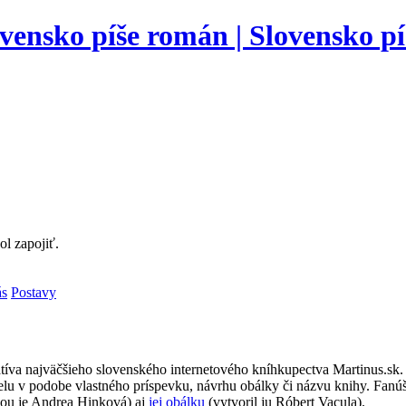
l zapojiť.
ás
Postavy
atíva najväčšieho slovenského internetového kníhkupectva Martinus.sk.
lu v podobe vlastného príspevku, návrhu obálky či názvu knihy. Fanúš
kou je Andrea Hinková) aj
jej obálku
(vytvoril ju Róbert Vacula).