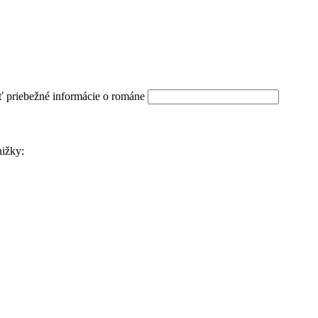
ť priebežné informácie o románe
nižky: