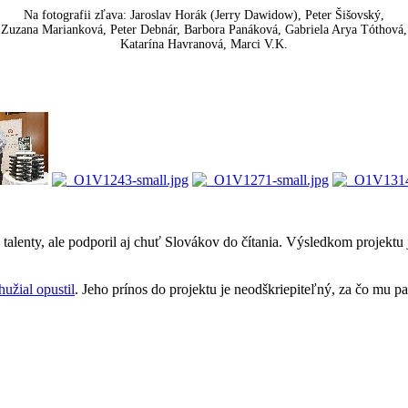
Na fotografii zľava: Jaroslav Horák (Jerry Dawidow), Peter Šišovský,
Zuzana Marianková, Peter Debnár, Barbora Panáková, Gabriela Arya Tóthová,
Katarína Havranová, Marci V.K.
 talenty, ale podporil aj chuť Slovákov do čítania. Výsledkom projektu j
hužial opustil
. Jeho prínos do projektu je neodškriepiteľný, za čo mu p