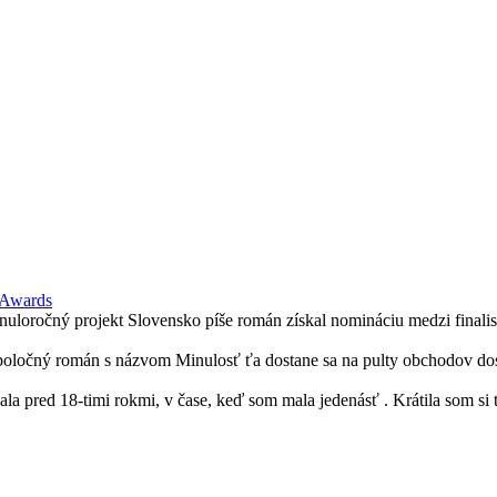
 Awards
loročný projekt Slovensko píše román získal nomináciu medzi finalist
spoločný román s názvom Minulosť ťa dostane sa na pulty obchodov dos
ala pred 18-timi rokmi, v čase, keď som mala jedenásť . Krátila som si 